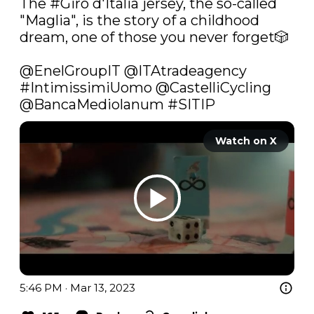
The 
#Giro
 d'Italia jersey, the so-called 
"Maglia", is the story of a childhood 
dream, one of those you never forget🎲

@EnelGroupIT
@ITAtradeagency
#IntimissimiUomo
@CastelliCycling
@BancaMediolanum
#SITIP
Watch on X
5:46 PM · Mar 13, 2023