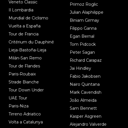
Veneto Classic
Primoz Roglic
Il Lombardia
Julian Alaphilippe
Mundial de Ciclismo
Biniam Girmay
Vuelta a España
Filippo Ganna
Tour de Francia
Egan Bernal
Critérium du Dauphiné
Tom Pidcock
Lieja-Bastoña-Lieja
Peter Sagan
Milán-San Remo
Richard Carapaz
Tour de Flandes
Jai Hindley
Paris-Roubaix
Fabio Jakobsen
Strade Bianche
Nairo Quintana
Tour Down Under
Mark Cavendish
UAE Tour
João Almeida
Paris-Niza
Sam Bennett
Tirreno Adriatico
Kasper Asgreen
Volta a Catalunya
Alejandro Valverde