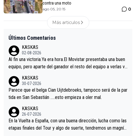
contra una moto
0
ago 05, 20:15
Más articulos
Últimos Comentarios
KASKAS
02-08-2026
Al fin una victoria.Ya era hora.El Movistar presentaba una buen
equipo, pero aparte del ganador el resto del equipo a verlas ve
nir.Repito aqui falta algo , y no es precisamente los corredore
KASKAS
s.La única buena noticia es la mejoría de Enric Más en San Seb
30-07-2026
astian.Si en la Vuelta a Burgos sigue la mejoría, podríamos ten
Parece que el belga Cian Uijtdebroeks, tampoco será de la par
er alguna sorpresa en la Vuelta.Ojalá.
tida en San Sebastián …..esto empieza a oler mal.
KASKAS
26-07-2026
En la Vuelta a España, con una buena dirección, lucha como las
etapas finales del Tour y algo de suerte, tendremos un magnífi
co resultado.Acepto apuestas………Suerte