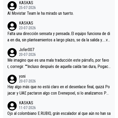
KASKAS
25-07-2026
Al Movistar Team le ha mirado un tuerto.
KASKAS
23-07-2026
Falta una dirección sensata y pensada..El equipo funciona de di
a en dia, sin planteamientos a largo plazo, se da la salida y…..ve
remos qué pasa.Hecho de menos esos directores , Langarica,
Jofer007
Minguez, Velez etc etc.Me da pena vivir estos momentos tan
20-07-2026
tristes sin victorias.
Me imagino que es una mala traducción este párrafo, por favo
r, corregir. ""Incluso después de aquella caída tan dura, Pogaca
r volvió a atacarle en un descenso durante el Giro y Vingegaard
yoni
permaneció pegado a su rueda. Parecía increíble la forma en l
20-07-2026
a que era capaz de controlar el miedo", recordó."
Hay algo más que no está claro en el desenlace final, quizá Po
jacar y UAE pactaron algo con Evenepoel, si lo analizamos Poj
acar no sprintó a tope y de hecho los últimos metros entra cas
KASKAS
i sin pedalear, luego está el saludo con Evenepoel dándose la
11-07-2026
mano de una manera muy fraternal, más allá de los típicos toqu
Ojo al colombiano E.RUBIO, grán escalador al que aún no han sa