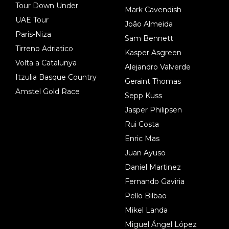
Tour Down Under
Mark Cavendish
UAE Tour
João Almeida
Paris-Niza
Sam Bennett
Tirreno Adriatico
Kasper Asgreen
Volta a Catalunya
Alejandro Valverde
Itzulia Basque Country
Geraint Thomas
Amstel Gold Race
Sepp Kuss
Jasper Philipsen
Rui Costa
Enric Mas
Juan Ayuso
Daniel Martinez
Fernando Gaviria
Pello Bilbao
Mikel Landa
Miguel Ángel López