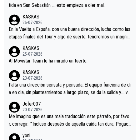
er alguna sorpresa en la Vuelta.Ojalá.
tida en San Sebastián …..esto empieza a oler mal.
KASKAS
26-07-2026
En la Vuelta a España, con una buena dirección, lucha como las
etapas finales del Tour y algo de suerte, tendremos un magnífi
co resultado.Acepto apuestas………Suerte
KASKAS
25-07-2026
Al Movistar Team le ha mirado un tuerto.
KASKAS
23-07-2026
Falta una dirección sensata y pensada..El equipo funciona de di
a en dia, sin planteamientos a largo plazo, se da la salida y…..ve
remos qué pasa.Hecho de menos esos directores , Langarica,
Jofer007
Minguez, Velez etc etc.Me da pena vivir estos momentos tan
20-07-2026
tristes sin victorias.
Me imagino que es una mala traducción este párrafo, por favo
r, corregir. ""Incluso después de aquella caída tan dura, Pogaca
r volvió a atacarle en un descenso durante el Giro y Vingegaard
yoni
permaneció pegado a su rueda. Parecía increíble la forma en l