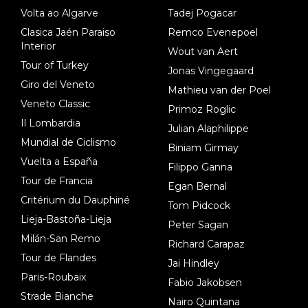
dl). A tiempo vista se obtiene mucha información...
Volta ao Algarve
Tadej Pogacar
Clasica Jaén Paraiso
Remco Evenepoel
Interior
Wout van Aert
Tour of Turkey
Jonas Vingegaard
Giro del Veneto
Mathieu van der Poel
Veneto Classic
Primoz Roglic
Il Lombardia
Julian Alaphilippe
Mundial de Ciclismo
Biniam Girmay
Vuelta a España
Filippo Ganna
Tour de Francia
Egan Bernal
Critérium du Dauphiné
Tom Pidcock
Lieja-Bastoña-Lieja
Peter Sagan
Milán-San Remo
Richard Carapaz
Tour de Flandes
Jai Hindley
Paris-Roubaix
Fabio Jakobsen
Strade Bianche
Nairo Quintana