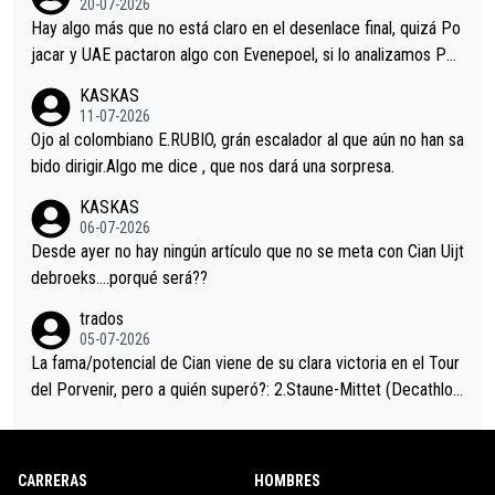
20-07-2026
a que era capaz de controlar el miedo", recordó."
Hay algo más que no está claro en el desenlace final, quizá Po
jacar y UAE pactaron algo con Evenepoel, si lo analizamos Poj
acar no sprintó a tope y de hecho los últimos metros entra cas
KASKAS
i sin pedalear, luego está el saludo con Evenepoel dándose la
11-07-2026
mano de una manera muy fraternal, más allá de los típicos toqu
Ojo al colombiano E.RUBIO, grán escalador al que aún no han sa
es en el hombro con que saludaba a Vingegard. Ahí hubo una in
bido dirigir.Algo me dice , que nos dará una sorpresa.
trahistoria que nunca sabremos. Quién mucho abarca poco apri
KASKAS
eta, a ver si por querer poner a Del Toro con calzador en posi
06-07-2026
ción de podio UAE y Pojacar se van complicar el tour.
Desde ayer no hay ningún artículo que no se meta con Cian Uijt
debroeks….porqué será??
trados
05-07-2026
La fama/potencial de Cian viene de su clara victoria en el Tour
del Porvenir, pero a quién superó?: 2.Staune-Mittet (Decathlon,
34º en el pasado Giro), 3.Hessmann (sí, Hessmann...), 4.Ryan (E
DF), 5.Piganzoli (Visma), 6.Fancellu (Ukyo), 7.Wilksch (Tudor),
8.Lenny Martinez (Bahrein), 9. Van Belle (Visma), 10. Vacek (Li
CARRERAS
HOMBRES