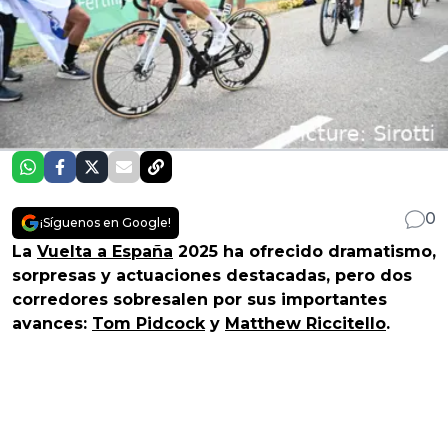
0
¡Síguenos en Google!
La
Vuelta a España
2025 ha ofrecido dramatismo,
sorpresas y actuaciones destacadas, pero dos
corredores sobresalen por sus importantes
avances:
Tom Pidcock
y
Matthew Riccitello
.