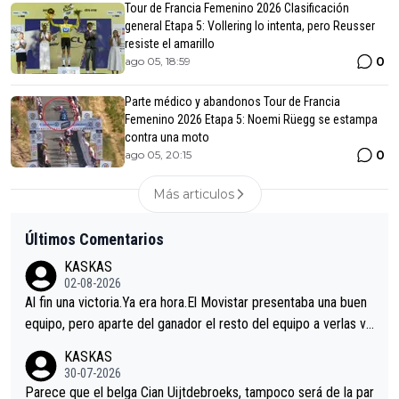
Tour de Francia Femenino 2026 Clasificación
general Etapa 5: Vollering lo intenta, pero Reusser
resiste el amarillo
0
ago 05, 18:59
Parte médico y abandonos Tour de Francia
Femenino 2026 Etapa 5: Noemi Rüegg se estampa
contra una moto
0
ago 05, 20:15
Más articulos
Últimos Comentarios
KASKAS
02-08-2026
Al fin una victoria.Ya era hora.El Movistar presentaba una buen
equipo, pero aparte del ganador el resto del equipo a verlas ve
nir.Repito aqui falta algo , y no es precisamente los corredore
KASKAS
s.La única buena noticia es la mejoría de Enric Más en San Seb
30-07-2026
astian.Si en la Vuelta a Burgos sigue la mejoría, podríamos ten
Parece que el belga Cian Uijtdebroeks, tampoco será de la par