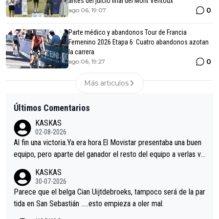
antes del juicio final del Mont Ventoux
0
ago 06, 19:07
Parte médico y abandonos Tour de Francia
Femenino 2026 Etapa 6: Cuatro abandonos azotan
la carrera
0
ago 06, 19:27
Más articulos
Últimos Comentarios
KASKAS
02-08-2026
Al fin una victoria.Ya era hora.El Movistar presentaba una buen
equipo, pero aparte del ganador el resto del equipo a verlas ve
nir.Repito aqui falta algo , y no es precisamente los corredore
KASKAS
s.La única buena noticia es la mejoría de Enric Más en San Seb
30-07-2026
astian.Si en la Vuelta a Burgos sigue la mejoría, podríamos ten
Parece que el belga Cian Uijtdebroeks, tampoco será de la par
er alguna sorpresa en la Vuelta.Ojalá.
tida en San Sebastián …..esto empieza a oler mal.