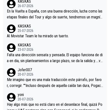
KASKAS
26-07-2026
En la Vuelta a España, con una buena dirección, lucha como las
etapas finales del Tour y algo de suerte, tendremos un magnífi
co resultado.Acepto apuestas………Suerte
KASKAS
25-07-2026
Al Movistar Team le ha mirado un tuerto.
KASKAS
23-07-2026
Falta una dirección sensata y pensada..El equipo funciona de di
a en dia, sin planteamientos a largo plazo, se da la salida y…..ve
remos qué pasa.Hecho de menos esos directores , Langarica,
Jofer007
Minguez, Velez etc etc.Me da pena vivir estos momentos tan
20-07-2026
tristes sin victorias.
Me imagino que es una mala traducción este párrafo, por favo
r, corregir. ""Incluso después de aquella caída tan dura, Pogaca
r volvió a atacarle en un descenso durante el Giro y Vingegaard
yoni
permaneció pegado a su rueda. Parecía increíble la forma en l
20-07-2026
a que era capaz de controlar el miedo", recordó."
Hay algo más que no está claro en el desenlace final, quizá Po