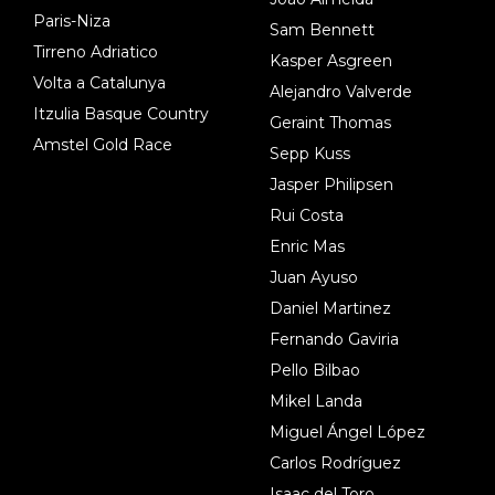
Paris-Niza
Sam Bennett
Tirreno Adriatico
Kasper Asgreen
Volta a Catalunya
Alejandro Valverde
Itzulia Basque Country
Geraint Thomas
Amstel Gold Race
Sepp Kuss
Jasper Philipsen
Rui Costa
Enric Mas
Juan Ayuso
Daniel Martinez
Fernando Gaviria
Pello Bilbao
Mikel Landa
Miguel Ángel López
Carlos Rodríguez
Isaac del Toro