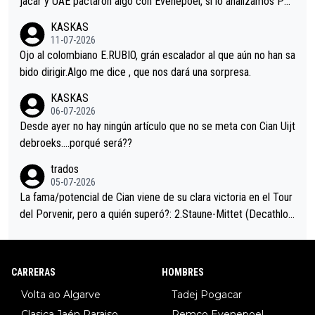
jacar y UAE pactaron algo con Evenepoel, si lo analizamos Poj
acar no sprintó a tope y de hecho los últimos metros entra cas
KASKAS
i sin pedalear, luego está el saludo con Evenepoel dándose la
11-07-2026
mano de una manera muy fraternal, más allá de los típicos toqu
Ojo al colombiano E.RUBIO, grán escalador al que aún no han sa
es en el hombro con que saludaba a Vingegard. Ahí hubo una in
bido dirigir.Algo me dice , que nos dará una sorpresa.
trahistoria que nunca sabremos. Quién mucho abarca poco apri
KASKAS
eta, a ver si por querer poner a Del Toro con calzador en posi
06-07-2026
ción de podio UAE y Pojacar se van complicar el tour.
Desde ayer no hay ningún artículo que no se meta con Cian Uijt
debroeks….porqué será??
trados
05-07-2026
La fama/potencial de Cian viene de su clara victoria en el Tour
del Porvenir, pero a quién superó?: 2.Staune-Mittet (Decathlon,
34º en el pasado Giro), 3.Hessmann (sí, Hessmann...), 4.Ryan (E
DF), 5.Piganzoli (Visma), 6.Fancellu (Ukyo), 7.Wilksch (Tudor),
8.Lenny Martinez (Bahrein), 9. Van Belle (Visma), 10. Vacek (Li
CARRERAS
HOMBRES
dl). A tiempo vista se obtiene mucha información...
Volta ao Algarve
Tadej Pogacar
Clasica Jaén Paraiso
Remco Evenepoel