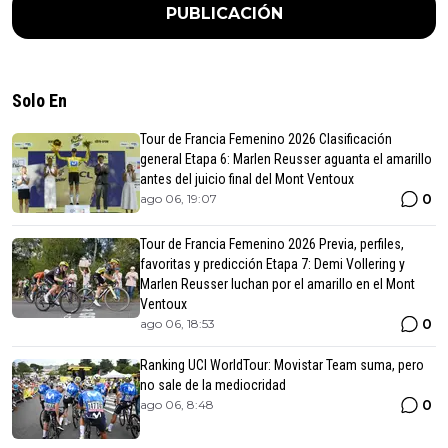
PUBLICACIÓN
Solo En
Tour de Francia Femenino 2026 Clasificación
general Etapa 6: Marlen Reusser aguanta el amarillo
antes del juicio final del Mont Ventoux
0
ago 06, 19:07
Tour de Francia Femenino 2026 Previa, perfiles,
favoritas y predicción Etapa 7: Demi Vollering y
Marlen Reusser luchan por el amarillo en el Mont
Ventoux
0
ago 06, 18:53
Ranking UCI WorldTour: Movistar Team suma, pero
no sale de la mediocridad
0
ago 06, 8:48