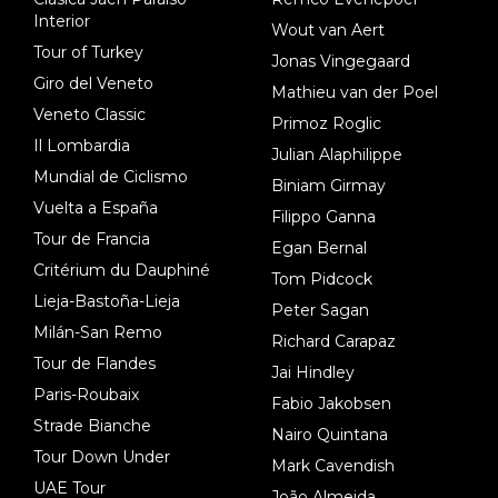
Interior
Wout van Aert
Tour of Turkey
Jonas Vingegaard
Giro del Veneto
Mathieu van der Poel
Veneto Classic
Primoz Roglic
Il Lombardia
Julian Alaphilippe
Mundial de Ciclismo
Biniam Girmay
Vuelta a España
Filippo Ganna
Tour de Francia
Egan Bernal
Critérium du Dauphiné
Tom Pidcock
Lieja-Bastoña-Lieja
Peter Sagan
Milán-San Remo
Richard Carapaz
Tour de Flandes
Jai Hindley
Paris-Roubaix
Fabio Jakobsen
Strade Bianche
Nairo Quintana
Tour Down Under
Mark Cavendish
UAE Tour
João Almeida