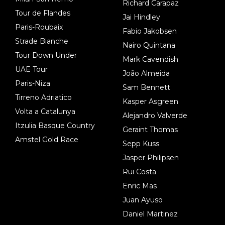
Richard Carapaz
Tour de Flandes
Jai Hindley
Paris-Roubaix
Fabio Jakobsen
Strade Bianche
Nairo Quintana
Tour Down Under
Mark Cavendish
UAE Tour
João Almeida
Paris-Niza
Sam Bennett
Tirreno Adriatico
Kasper Asgreen
Volta a Catalunya
Alejandro Valverde
Itzulia Basque Country
Geraint Thomas
Amstel Gold Race
Sepp Kuss
Jasper Philipsen
Rui Costa
Enric Mas
Juan Ayuso
Daniel Martinez