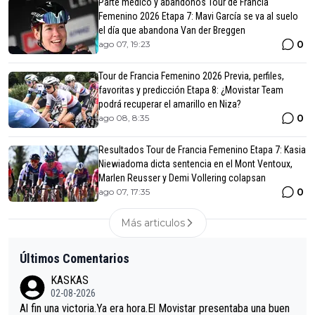
Parte médico y abandonos Tour de Francia
Femenino 2026 Etapa 7: Mavi García se va al suelo
el día que abandona Van der Breggen
0
ago 07, 19:23
Tour de Francia Femenino 2026 Previa, perfiles,
favoritas y predicción Etapa 8: ¿Movistar Team
podrá recuperar el amarillo en Niza?
0
ago 08, 8:35
Resultados Tour de Francia Femenino Etapa 7: Kasia
Niewiadoma dicta sentencia en el Mont Ventoux,
Marlen Reusser y Demi Vollering colapsan
0
ago 07, 17:35
Más articulos
Últimos Comentarios
KASKAS
02-08-2026
Al fin una victoria.Ya era hora.El Movistar presentaba una buen