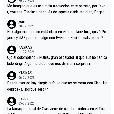
20-07-2026
tristes sin victorias.
Me imagino que es una mala traducción este párrafo, por favo
r, corregir. ""Incluso después de aquella caída tan dura, Pogaca
r volvió a atacarle en un descenso durante el Giro y Vingegaard
yoni
permaneció pegado a su rueda. Parecía increíble la forma en l
20-07-2026
a que era capaz de controlar el miedo", recordó."
Hay algo más que no está claro en el desenlace final, quizá Po
jacar y UAE pactaron algo con Evenepoel, si lo analizamos Poj
acar no sprintó a tope y de hecho los últimos metros entra cas
KASKAS
i sin pedalear, luego está el saludo con Evenepoel dándose la
11-07-2026
mano de una manera muy fraternal, más allá de los típicos toqu
Ojo al colombiano E.RUBIO, grán escalador al que aún no han sa
es en el hombro con que saludaba a Vingegard. Ahí hubo una in
bido dirigir.Algo me dice , que nos dará una sorpresa.
trahistoria que nunca sabremos. Quién mucho abarca poco apri
KASKAS
eta, a ver si por querer poner a Del Toro con calzador en posi
06-07-2026
ción de podio UAE y Pojacar se van complicar el tour.
Desde ayer no hay ningún artículo que no se meta con Cian Uijt
debroeks….porqué será??
trados
05-07-2026
La fama/potencial de Cian viene de su clara victoria en el Tour