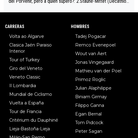
del Porvenir, pero a quién superó?: 2.Staune-Mittet (Decathlon,
34º en el pasado Giro), 3.Hessmann (sí, Hessmann...), 4.Ryan (E
DF), 5.Piganzoli (Visma), 6.Fancellu (Ukyo), 7.Wilksch (Tudor),
8.Lenny Martinez (Bahrein), 9. Van Belle (Visma), 10. Vacek (Li
CARRERAS
HOMBRES
dl). A tiempo vista se obtiene mucha información...
Volta ao Algarve
Tadej Pogacar
Clasica Jaén Paraiso
Remco Evenepoel
Interior
Wout van Aert
Tour of Turkey
Jonas Vingegaard
Giro del Veneto
Mathieu van der Poel
Veneto Classic
Primoz Roglic
Il Lombardia
Julian Alaphilippe
Mundial de Ciclismo
Biniam Girmay
Vuelta a España
Filippo Ganna
Tour de Francia
Egan Bernal
Critérium du Dauphiné
Tom Pidcock
Lieja-Bastoña-Lieja
Peter Sagan
Milán-San Remo