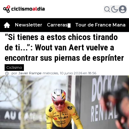
Newsletter
Carreras
Tour de France Manag
▼
“Si tienes a estos chicos tirando
de ti...”: Wout van Aert vuelve a
encontrar sus piernas de esprínter
Ciclismo
por
Javier Rampe
miércoles, 10 junio 2026 en 18:56