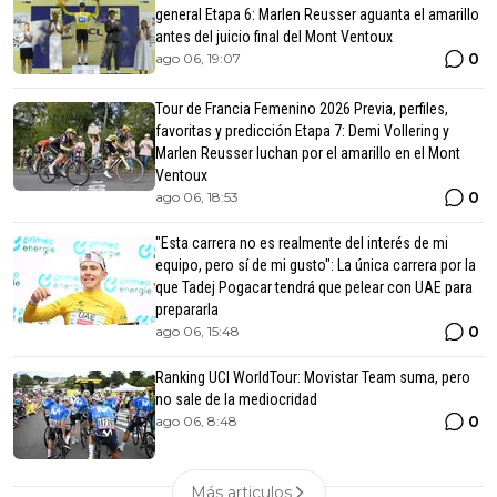
general Etapa 6: Marlen Reusser aguanta el amarillo
antes del juicio final del Mont Ventoux
0
ago 06, 19:07
Tour de Francia Femenino 2026 Previa, perfiles,
favoritas y predicción Etapa 7: Demi Vollering y
Marlen Reusser luchan por el amarillo en el Mont
Ventoux
0
ago 06, 18:53
"Esta carrera no es realmente del interés de mi
equipo, pero sí de mi gusto": La única carrera por la
que Tadej Pogacar tendrá que pelear con UAE para
prepararla
0
ago 06, 15:48
Ranking UCI WorldTour: Movistar Team suma, pero
no sale de la mediocridad
0
ago 06, 8:48
Más articulos