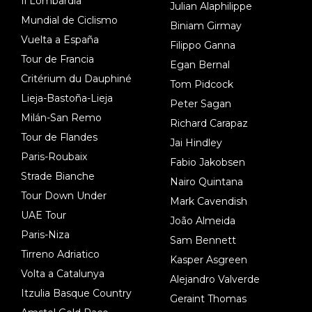
Il Lombardia
Julian Alaphilippe
Mundial de Ciclismo
Biniam Girmay
Vuelta a España
Filippo Ganna
Tour de Francia
Egan Bernal
Critérium du Dauphiné
Tom Pidcock
Lieja-Bastoña-Lieja
Peter Sagan
Milán-San Remo
Richard Carapaz
Tour de Flandes
Jai Hindley
Paris-Roubaix
Fabio Jakobsen
Strade Bianche
Nairo Quintana
Tour Down Under
Mark Cavendish
UAE Tour
João Almeida
Paris-Niza
Sam Bennett
Tirreno Adriatico
Kasper Asgreen
Volta a Catalunya
Alejandro Valverde
Itzulia Basque Country
Geraint Thomas