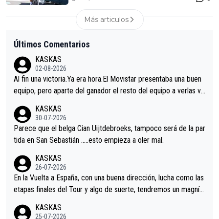
Más articulos
Últimos Comentarios
KASKAS
02-08-2026
Al fin una victoria.Ya era hora.El Movistar presentaba una buen
equipo, pero aparte del ganador el resto del equipo a verlas ve
nir.Repito aqui falta algo , y no es precisamente los corredore
KASKAS
s.La única buena noticia es la mejoría de Enric Más en San Seb
30-07-2026
astian.Si en la Vuelta a Burgos sigue la mejoría, podríamos ten
Parece que el belga Cian Uijtdebroeks, tampoco será de la par
er alguna sorpresa en la Vuelta.Ojalá.
tida en San Sebastián …..esto empieza a oler mal.
KASKAS
26-07-2026
En la Vuelta a España, con una buena dirección, lucha como las
etapas finales del Tour y algo de suerte, tendremos un magnífi
co resultado.Acepto apuestas………Suerte
KASKAS
25-07-2026