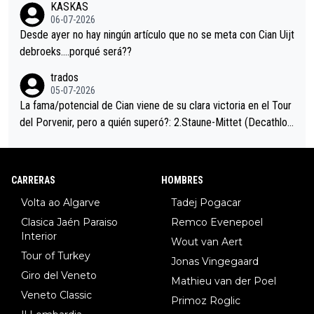
KASKAS
eta, a ver si por querer poner a Del Toro con calzador en posi
06-07-2026
ción de podio UAE y Pojacar se van complicar el tour.
Desde ayer no hay ningún artículo que no se meta con Cian Uijt
debroeks….porqué será??
trados
05-07-2026
La fama/potencial de Cian viene de su clara victoria en el Tour
del Porvenir, pero a quién superó?: 2.Staune-Mittet (Decathlon,
34º en el pasado Giro), 3.Hessmann (sí, Hessmann...), 4.Ryan (E
DF), 5.Piganzoli (Visma), 6.Fancellu (Ukyo), 7.Wilksch (Tudor),
8.Lenny Martinez (Bahrein), 9. Van Belle (Visma), 10. Vacek (Li
CARRERAS
HOMBRES
dl). A tiempo vista se obtiene mucha información...
Volta ao Algarve
Tadej Pogacar
Clasica Jaén Paraiso
Remco Evenepoel
Interior
Wout van Aert
Tour of Turkey
Jonas Vingegaard
Giro del Veneto
Mathieu van der Poel
Veneto Classic
Primoz Roglic