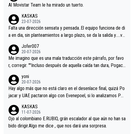
Al Movistar Team le ha mirado un tuerto.
KASKAS
23-07-2026
Falta una dirección sensata y pensada..El equipo funciona de di
a en dia, sin planteamientos a largo plazo, se da la salida y…..ve
remos qué pasa.Hecho de menos esos directores , Langarica,
Jofer007
Minguez, Velez etc etc.Me da pena vivir estos momentos tan
20-07-2026
tristes sin victorias.
Me imagino que es una mala traducción este párrafo, por favo
r, corregir. ""Incluso después de aquella caída tan dura, Pogaca
r volvió a atacarle en un descenso durante el Giro y Vingegaard
yoni
permaneció pegado a su rueda. Parecía increíble la forma en l
20-07-2026
a que era capaz de controlar el miedo", recordó."
Hay algo más que no está claro en el desenlace final, quizá Po
jacar y UAE pactaron algo con Evenepoel, si lo analizamos Poj
acar no sprintó a tope y de hecho los últimos metros entra cas
KASKAS
i sin pedalear, luego está el saludo con Evenepoel dándose la
11-07-2026
mano de una manera muy fraternal, más allá de los típicos toqu
Ojo al colombiano E.RUBIO, grán escalador al que aún no han sa
es en el hombro con que saludaba a Vingegard. Ahí hubo una in
bido dirigir.Algo me dice , que nos dará una sorpresa.
trahistoria que nunca sabremos. Quién mucho abarca poco apri