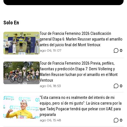
Solo En
Tour de Francia Femenino 2026 Clasificación
general Etapa 6: Marlen Reusser aguanta el amarillo
antes del juicio final del Mont Ventoux
0
ago 06, 19:07
Tour de Francia Femenino 2026 Previa, perfiles,
favoritas y predicción Etapa 7: Demi Vollering y
Marlen Reusser luchan por el amarillo en el Mont
Ventoux
0
ago 06, 18:53
"Esta carrera no es realmente del interés de mi
equipo, pero sí de mi gusto": La única carrera por la
que Tadej Pogacar tendrá que pelear con UAE para
prepararla
0
ago 06, 15:48