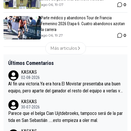
0
ago 06, 19:07
Parte médico y abandonos Tour de Francia
Femenino 2026 Etapa 6: Cuatro abandonos azotan
la carrera
0
ago 06, 19:27
Más articulos
Últimos Comentarios
KASKAS
02-08-2026
Al fin una victoria.Ya era hora.El Movistar presentaba una buen
equipo, pero aparte del ganador el resto del equipo a verlas ve
nir.Repito aqui falta algo , y no es precisamente los corredore
KASKAS
s.La única buena noticia es la mejoría de Enric Más en San Seb
30-07-2026
astian.Si en la Vuelta a Burgos sigue la mejoría, podríamos ten
Parece que el belga Cian Uijtdebroeks, tampoco será de la par
er alguna sorpresa en la Vuelta.Ojalá.
tida en San Sebastián …..esto empieza a oler mal.