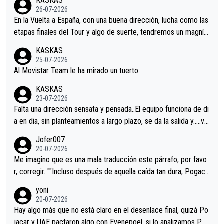
KASKAS
26-07-2026
En la Vuelta a España, con una buena dirección, lucha como las
etapas finales del Tour y algo de suerte, tendremos un magnífi
co resultado.Acepto apuestas………Suerte
KASKAS
25-07-2026
Al Movistar Team le ha mirado un tuerto.
KASKAS
23-07-2026
Falta una dirección sensata y pensada..El equipo funciona de di
a en dia, sin planteamientos a largo plazo, se da la salida y…..ve
remos qué pasa.Hecho de menos esos directores , Langarica,
Jofer007
Minguez, Velez etc etc.Me da pena vivir estos momentos tan
20-07-2026
tristes sin victorias.
Me imagino que es una mala traducción este párrafo, por favo
r, corregir. ""Incluso después de aquella caída tan dura, Pogaca
r volvió a atacarle en un descenso durante el Giro y Vingegaard
yoni
permaneció pegado a su rueda. Parecía increíble la forma en l
20-07-2026
a que era capaz de controlar el miedo", recordó."
Hay algo más que no está claro en el desenlace final, quizá Po
jacar y UAE pactaron algo con Evenepoel, si lo analizamos Poj