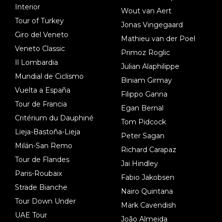
Interior
Wout van Aert
Tour of Turkey
Jonas Vingegaard
Giro del Veneto
Mathieu van der Poel
Veneto Classic
Primoz Roglic
Il Lombardia
Julian Alaphilippe
Mundial de Ciclismo
Biniam Girmay
Vuelta a España
Filippo Ganna
Tour de Francia
Egan Bernal
Critérium du Dauphiné
Tom Pidcock
Lieja-Bastoña-Lieja
Peter Sagan
Milán-San Remo
Richard Carapaz
Tour de Flandes
Jai Hindley
Paris-Roubaix
Fabio Jakobsen
Strade Bianche
Nairo Quintana
Tour Down Under
Mark Cavendish
UAE Tour
João Almeida