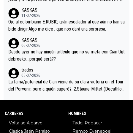
acar no sprintó a tope y de hecho los últimos metros entra cas
KASKAS
i sin pedalear, luego está el saludo con Evenepoel dándose la
11-07-2026
mano de una manera muy fraternal, más allá de los típicos toqu
Ojo al colombiano E.RUBIO, grán escalador al que aún no han sa
es en el hombro con que saludaba a Vingegard. Ahí hubo una in
bido dirigir.Algo me dice , que nos dará una sorpresa.
trahistoria que nunca sabremos. Quién mucho abarca poco apri
KASKAS
eta, a ver si por querer poner a Del Toro con calzador en posi
06-07-2026
ción de podio UAE y Pojacar se van complicar el tour.
Desde ayer no hay ningún artículo que no se meta con Cian Uijt
debroeks….porqué será??
trados
05-07-2026
La fama/potencial de Cian viene de su clara victoria en el Tour
del Porvenir, pero a quién superó?: 2.Staune-Mittet (Decathlon,
34º en el pasado Giro), 3.Hessmann (sí, Hessmann...), 4.Ryan (E
DF), 5.Piganzoli (Visma), 6.Fancellu (Ukyo), 7.Wilksch (Tudor),
8.Lenny Martinez (Bahrein), 9. Van Belle (Visma), 10. Vacek (Li
CARRERAS
HOMBRES
dl). A tiempo vista se obtiene mucha información...
Volta ao Algarve
Tadej Pogacar
Clasica Jaén Paraiso
Remco Evenepoel