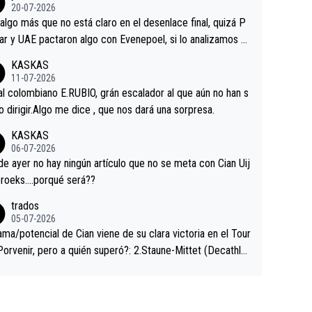
ermaneció pegado a su rueda. Parecía increíble la forma
20-07-2026
a que era capaz de controlar el miedo", recordó."
algo más que no está claro en el desenlace final, quizá P
ar y UAE pactaron algo con Evenepoel, si lo analizamos P
ar no sprintó a tope y de hecho los últimos metros entra
KASKAS
 sin pedalear, luego está el saludo con Evenepoel dándose
11-07-2026
ano de una manera muy fraternal, más allá de los típicos t
al colombiano E.RUBIO, grán escalador al que aún no han s
s en el hombro con que saludaba a Vingegard. Ahí hubo u
abido dirigir.Algo me dice , que nos dará una sorpresa.
ntrahistoria que nunca sabremos. Quién mucho abarca poc
KASKAS
rieta, a ver si por querer poner a Del Toro con calzador e
06-07-2026
sición de podio UAE y Pojacar se van complicar el tour.
 ayer no hay ningún artículo que no se meta con Cian Uij
roeks….porqué será??
trados
05-07-2026
ama/potencial de Cian viene de su clara victoria en el Tour
Porvenir, pero a quién superó?: 2.Staune-Mittet (Decathlo
4º en el pasado Giro), 3.Hessmann (sí, Hessmann...), 4.Rya
DF), 5.Piganzoli (Visma), 6.Fancellu (Ukyo), 7.Wilksch (Tud
 8.Lenny Martinez (Bahrein), 9. Van Belle (Visma), 10. Vace