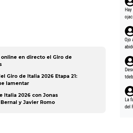
rd p
en l
Hay 
ojac
ojac
casi
la m
Ojo 
oque
na i
online en directo el Giro de
o ap
s
n po
Desde
 Giro de Italia 2026 Etapa 21:
tdeb
que lamentar
e Italia 2026 con Jonas
La f
 Bernal y Javier Romo
del 
n, 3
n (E
or),