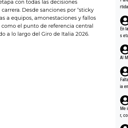
 etapa con todas las decisiones
ener
rtid
a carrera. Desde sanciones por “sticky
as a equipos, amonestaciones y fallos
á como el punto de referencia central
En l
 a lo largo del Giro de Italia 2026.
s et
ífic
Al M
Falt
ia e
erem
a, M
an tr
Me i
r, c
ar v