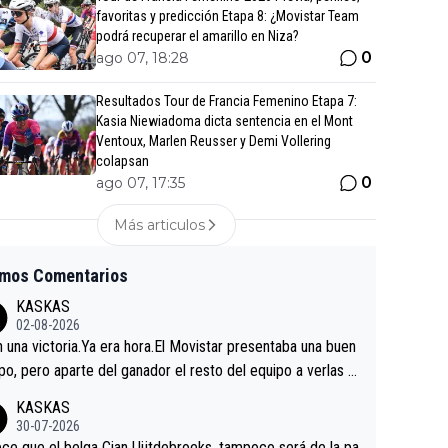
favoritas y predicción Etapa 8: ¿Movistar Team
podrá recuperar el amarillo en Niza?
0
ago 07, 18:28
Resultados Tour de Francia Femenino Etapa 7:
Kasia Niewiadoma dicta sentencia en el Mont
Ventoux, Marlen Reusser y Demi Vollering
colapsan
0
ago 07, 17:35
Más articulos
imos Comentarios
KASKAS
02-08-2026
in una victoria.Ya era hora.El Movistar presentaba una buen
po, pero aparte del ganador el resto del equipo a verlas v
.Repito aqui falta algo , y no es precisamente los corredor
KASKAS
a única buena noticia es la mejoría de Enric Más en San S
30-07-2026
tian.Si en la Vuelta a Burgos sigue la mejoría, podríamos t
ce que el belga Cian Uijtdebroeks, tampoco será de la pa