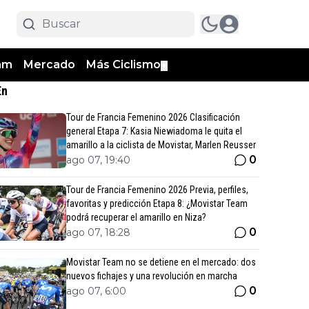
am
Mercado
Más Ciclismo
▼
En
Tour de Francia Femenino 2026 Clasificación
general Etapa 7: Kasia Niewiadoma le quita el
amarillo a la ciclista de Movistar, Marlen Reusser
0
ago 07, 19:40
Tour de Francia Femenino 2026 Previa, perfiles,
favoritas y predicción Etapa 8: ¿Movistar Team
podrá recuperar el amarillo en Niza?
0
ago 07, 18:28
Movistar Team no se detiene en el mercado: dos
nuevos fichajes y una revolución en marcha
0
ago 07, 6:00