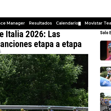
nce Manager
Resultados
Calendario
Movistar Te
▼
e Italia 2026: Las
Solo 
sanciones etapa a etapa
5