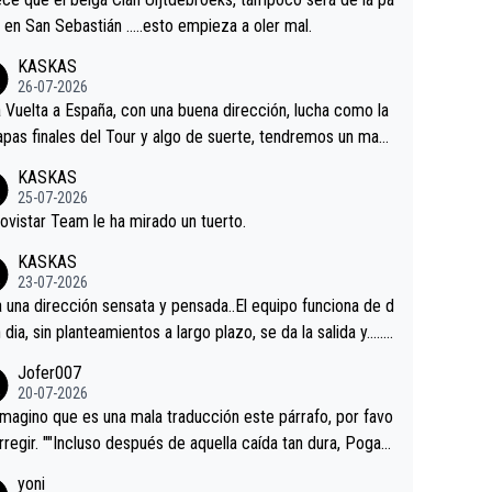
 alguna sorpresa en la Vuelta.Ojalá.
a en San Sebastián …..esto empieza a oler mal.
KASKAS
26-07-2026
a Vuelta a España, con una buena dirección, lucha como la
apas finales del Tour y algo de suerte, tendremos un magn
o resultado.Acepto apuestas………Suerte
KASKAS
25-07-2026
ovistar Team le ha mirado un tuerto.
KASKAS
23-07-2026
a una dirección sensata y pensada..El equipo funciona de d
n dia, sin planteamientos a largo plazo, se da la salida y…..v
os qué pasa.Hecho de menos esos directores , Langaric
Jofer007
inguez, Velez etc etc.Me da pena vivir estos momentos t
20-07-2026
istes sin victorias.
magino que es una mala traducción este párrafo, por favo
orregir. ""Incluso después de aquella caída tan dura, Pogac
olvió a atacarle en un descenso durante el Giro y Vingegaa
yoni