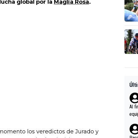
 lucha global por la
Maglia Rosa
.
Últ
Al f
equi
enir
es.L
 momento los veredictos de Jurado y
ebas
Pare