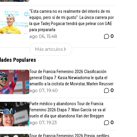
"Esta carrera no es realmente del interés de mi
equipo, pero sí de mi gusto": La única carrera por
la que Tadej Pogacar tendrá que pelear con UAE
para prepararla
0
ago 06, 15:48
Más articulos
ades Populares
Tour de Francia Femenino 2026 Clasificación
general Etapa 7: Kasia Niewiadoma le quita el
amarillo a la ciclista de Movistar, Marlen Reusser
0
ago 07, 19:40
Parte médico y abandonos Tour de Francia
Femenino 2026 Etapa 7: Mavi García se va al
suelo el día que abandona Van der Breggen
0
ago 07, 19:23
Tour de Francia Femenino 2026 Previa, perfiles,