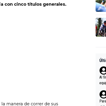
a con cinco títulos generales.
Últ
Al f
equi
enir
es.L
ebas
Pare
n la manera de correr de sus
ener