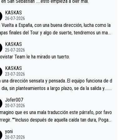
a en San Sebastián …..esto empieza a oler mal.
KASKAS
26-07-2026
a Vuelta a España, con una buena dirección, lucha como la
apas finales del Tour y algo de suerte, tendremos un magn
o resultado.Acepto apuestas………Suerte
KASKAS
25-07-2026
ovistar Team le ha mirado un tuerto.
KASKAS
23-07-2026
a una dirección sensata y pensada..El equipo funciona de d
n dia, sin planteamientos a largo plazo, se da la salida y…..v
os qué pasa.Hecho de menos esos directores , Langaric
Jofer007
inguez, Velez etc etc.Me da pena vivir estos momentos t
20-07-2026
istes sin victorias.
magino que es una mala traducción este párrafo, por favo
orregir. ""Incluso después de aquella caída tan dura, Pogac
olvió a atacarle en un descenso durante el Giro y Vingegaa
yoni
ermaneció pegado a su rueda. Parecía increíble la forma
20-07-2026