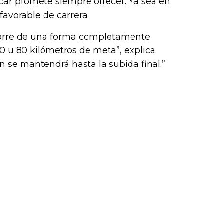
car promete siempre ofrecer. Ya sea en
favorable de carrera.
 corre de una forma completamente
70 u 80 kilómetros de meta”, explica.
n se mantendrá hasta la subida final.”