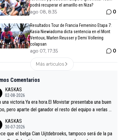
podrá recuperar el amarillo en Niza?
0
ago 08, 8:35
Resultados Tour de Francia Femenino Etapa 7:
Kasia Niewiadoma dicta sentencia en el Mont
Ventoux, Marlen Reusser y Demi Vollering
colapsan
0
ago 07, 17:35
Más articulos
imos Comentarios
KASKAS
02-08-2026
in una victoria.Ya era hora.El Movistar presentaba una buen
po, pero aparte del ganador el resto del equipo a verlas v
.Repito aqui falta algo , y no es precisamente los corredor
KASKAS
a única buena noticia es la mejoría de Enric Más en San S
30-07-2026
tian.Si en la Vuelta a Burgos sigue la mejoría, podríamos t
ce que el belga Cian Uijtdebroeks, tampoco será de la pa
 alguna sorpresa en la Vuelta.Ojalá.