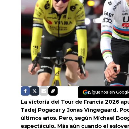
¡Síguenos en Googl
La victoria del
Tour de Francia
2026 apu
Tadej Pogacar
y
Jonas Vingegaard
. Po
últimos años. Pero, según
Michael Boo
espectáculo. Más aún cuando el esloven