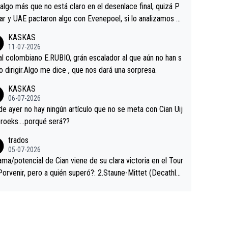
a que era capaz de controlar el miedo", recordó."
algo más que no está claro en el desenlace final, quizá P
ar y UAE pactaron algo con Evenepoel, si lo analizamos P
ar no sprintó a tope y de hecho los últimos metros entra
KASKAS
 sin pedalear, luego está el saludo con Evenepoel dándose
11-07-2026
ano de una manera muy fraternal, más allá de los típicos t
al colombiano E.RUBIO, grán escalador al que aún no han s
s en el hombro con que saludaba a Vingegard. Ahí hubo u
abido dirigir.Algo me dice , que nos dará una sorpresa.
ntrahistoria que nunca sabremos. Quién mucho abarca poc
KASKAS
rieta, a ver si por querer poner a Del Toro con calzador e
06-07-2026
sición de podio UAE y Pojacar se van complicar el tour.
 ayer no hay ningún artículo que no se meta con Cian Uij
roeks….porqué será??
trados
05-07-2026
ama/potencial de Cian viene de su clara victoria en el Tour
Porvenir, pero a quién superó?: 2.Staune-Mittet (Decathlo
4º en el pasado Giro), 3.Hessmann (sí, Hessmann...), 4.Rya
DF), 5.Piganzoli (Visma), 6.Fancellu (Ukyo), 7.Wilksch (Tud
 8.Lenny Martinez (Bahrein), 9. Van Belle (Visma), 10. Vace
idl). A tiempo vista se obtiene mucha información...