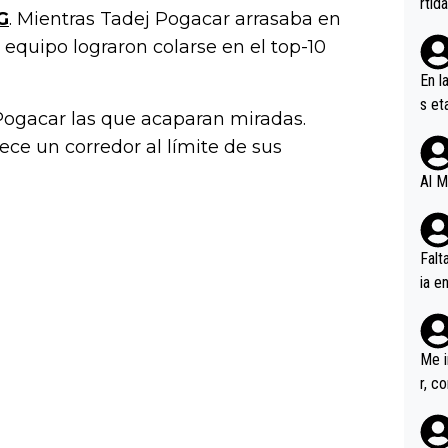
rtid
G
. Mientras Tadej Pogacar arrasaba en
l equipo lograron colarse en el top-10
En l
s et
Pogacar las que acaparan miradas.
ífic
ece un corredor al límite de sus
Al M
Falt
ia e
erem
a, M
an tr
Me i
r, c
ar v
rd p