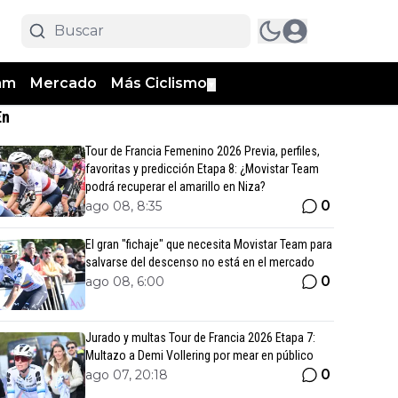
am
Mercado
Más Ciclismo
▼
En
Tour de Francia Femenino 2026 Previa, perfiles,
favoritas y predicción Etapa 8: ¿Movistar Team
podrá recuperar el amarillo en Niza?
0
ago 08, 8:35
El gran "fichaje" que necesita Movistar Team para
salvarse del descenso no está en el mercado
0
ago 08, 6:00
Jurado y multas Tour de Francia 2026 Etapa 7:
Multazo a Demi Vollering por mear en público
0
ago 07, 20:18