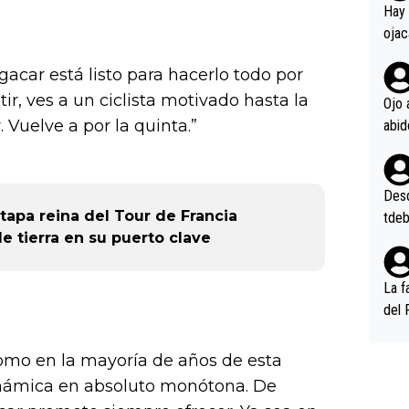
en l
Hay 
ojac
ojac
acar está listo para hacerlo todo por
casi
r, ves a un ciclista motivado hasta la
la m
Ojo 
oque
Vuelve a por la quinta.”
na i
o ap
n po
Desde
tapa reina del Tour de Francia
tdeb
e tierra en su puerto clave
La f
del 
n, 3
n (E
omo en la mayoría de años de esta
or),
inámica en absoluto monótona. De
k (L