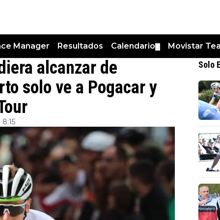
nce Manager
Resultados
Calendario
Movistar Te
▼
diera alcanzar de
Solo 
rto solo ve a Pogacar y
Tour
 8:15