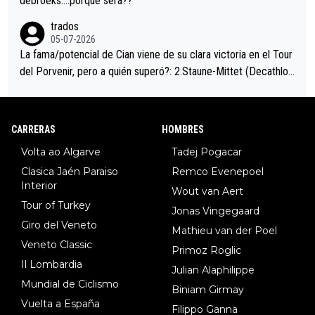
debroeks….porqué será??
trados
05-07-2026
La fama/potencial de Cian viene de su clara victoria en el Tour
del Porvenir, pero a quién superó?: 2.Staune-Mittet (Decathlon,
34º en el pasado Giro), 3.Hessmann (sí, Hessmann...), 4.Ryan (E
DF), 5.Piganzoli (Visma), 6.Fancellu (Ukyo), 7.Wilksch (Tudor),
8.Lenny Martinez (Bahrein), 9. Van Belle (Visma), 10. Vacek (Li
CARRERAS
HOMBRES
dl). A tiempo vista se obtiene mucha información...
Volta ao Algarve
Tadej Pogacar
Clasica Jaén Paraiso
Remco Evenepoel
Interior
Wout van Aert
Tour of Turkey
Jonas Vingegaard
Giro del Veneto
Mathieu van der Poel
Veneto Classic
Primoz Roglic
Il Lombardia
Julian Alaphilippe
Mundial de Ciclismo
Biniam Girmay
Vuelta a España
Filippo Ganna