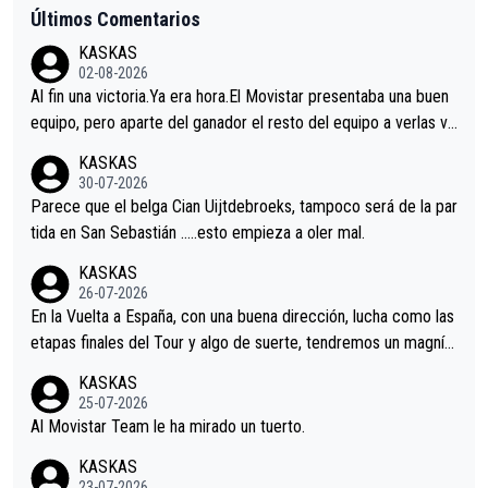
Últimos Comentarios
KASKAS
02-08-2026
Al fin una victoria.Ya era hora.El Movistar presentaba una buen
equipo, pero aparte del ganador el resto del equipo a verlas ve
nir.Repito aqui falta algo , y no es precisamente los corredore
KASKAS
s.La única buena noticia es la mejoría de Enric Más en San Seb
30-07-2026
astian.Si en la Vuelta a Burgos sigue la mejoría, podríamos ten
Parece que el belga Cian Uijtdebroeks, tampoco será de la par
er alguna sorpresa en la Vuelta.Ojalá.
tida en San Sebastián …..esto empieza a oler mal.
KASKAS
26-07-2026
En la Vuelta a España, con una buena dirección, lucha como las
etapas finales del Tour y algo de suerte, tendremos un magnífi
co resultado.Acepto apuestas………Suerte
KASKAS
25-07-2026
Al Movistar Team le ha mirado un tuerto.
KASKAS
23-07-2026