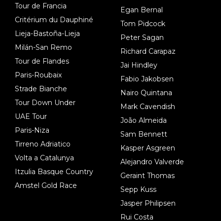
Tour de Francia
Egan Bernal
Critérium du Dauphiné
Tom Pidcock
Lieja-Bastoña-Lieja
Peter Sagan
Milán-San Remo
Richard Carapaz
Tour de Flandes
Jai Hindley
Paris-Roubaix
Fabio Jakobsen
Strade Bianche
Nairo Quintana
Tour Down Under
Mark Cavendish
UAE Tour
João Almeida
Paris-Niza
Sam Bennett
Tirreno Adriatico
Kasper Asgreen
Volta a Catalunya
Alejandro Valverde
Itzulia Basque Country
Geraint Thomas
Amstel Gold Race
Sepp Kuss
Jasper Philipsen
Rui Costa