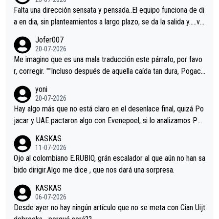
Falta una dirección sensata y pensada..El equipo funciona de di
a en dia, sin planteamientos a largo plazo, se da la salida y…..ve
remos qué pasa.Hecho de menos esos directores , Langarica,
Jofer007
Minguez, Velez etc etc.Me da pena vivir estos momentos tan
20-07-2026
tristes sin victorias.
Me imagino que es una mala traducción este párrafo, por favo
r, corregir. ""Incluso después de aquella caída tan dura, Pogaca
r volvió a atacarle en un descenso durante el Giro y Vingegaard
yoni
permaneció pegado a su rueda. Parecía increíble la forma en l
20-07-2026
a que era capaz de controlar el miedo", recordó."
Hay algo más que no está claro en el desenlace final, quizá Po
jacar y UAE pactaron algo con Evenepoel, si lo analizamos Poj
acar no sprintó a tope y de hecho los últimos metros entra cas
KASKAS
i sin pedalear, luego está el saludo con Evenepoel dándose la
11-07-2026
mano de una manera muy fraternal, más allá de los típicos toqu
Ojo al colombiano E.RUBIO, grán escalador al que aún no han sa
es en el hombro con que saludaba a Vingegard. Ahí hubo una in
bido dirigir.Algo me dice , que nos dará una sorpresa.
trahistoria que nunca sabremos. Quién mucho abarca poco apri
KASKAS
eta, a ver si por querer poner a Del Toro con calzador en posi
06-07-2026
ción de podio UAE y Pojacar se van complicar el tour.
Desde ayer no hay ningún artículo que no se meta con Cian Uijt