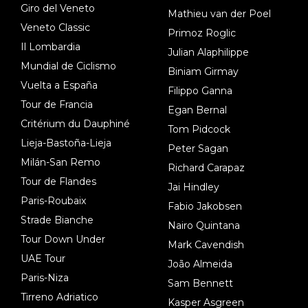
Giro del Veneto
Mathieu van der Poel
Veneto Classic
Primoz Roglic
Il Lombardia
Julian Alaphilippe
Mundial de Ciclismo
Biniam Girmay
Vuelta a España
Filippo Ganna
Tour de Francia
Egan Bernal
Critérium du Dauphiné
Tom Pidcock
Lieja-Bastoña-Lieja
Peter Sagan
Milán-San Remo
Richard Carapaz
Tour de Flandes
Jai Hindley
Paris-Roubaix
Fabio Jakobsen
Strade Bianche
Nairo Quintana
Tour Down Under
Mark Cavendish
UAE Tour
João Almeida
Paris-Niza
Sam Bennett
Tirreno Adriatico
Kasper Asgreen