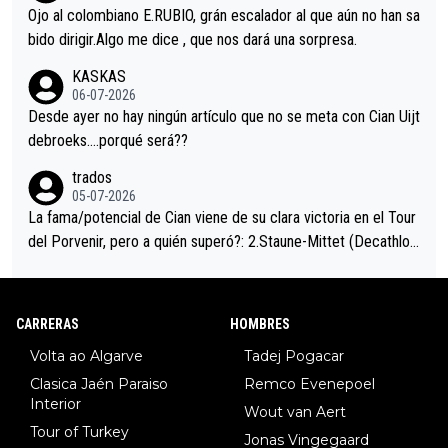
mano de una manera muy fraternal, más allá de los típicos toqu
Ojo al colombiano E.RUBIO, grán escalador al que aún no han sa
es en el hombro con que saludaba a Vingegard. Ahí hubo una in
bido dirigir.Algo me dice , que nos dará una sorpresa.
trahistoria que nunca sabremos. Quién mucho abarca poco apri
KASKAS
eta, a ver si por querer poner a Del Toro con calzador en posi
06-07-2026
ción de podio UAE y Pojacar se van complicar el tour.
Desde ayer no hay ningún artículo que no se meta con Cian Uijt
debroeks….porqué será??
trados
05-07-2026
La fama/potencial de Cian viene de su clara victoria en el Tour
del Porvenir, pero a quién superó?: 2.Staune-Mittet (Decathlon,
34º en el pasado Giro), 3.Hessmann (sí, Hessmann...), 4.Ryan (E
DF), 5.Piganzoli (Visma), 6.Fancellu (Ukyo), 7.Wilksch (Tudor),
8.Lenny Martinez (Bahrein), 9. Van Belle (Visma), 10. Vacek (Li
CARRERAS
HOMBRES
dl). A tiempo vista se obtiene mucha información...
Volta ao Algarve
Tadej Pogacar
Clasica Jaén Paraiso
Remco Evenepoel
Interior
Wout van Aert
Tour of Turkey
Jonas Vingegaard