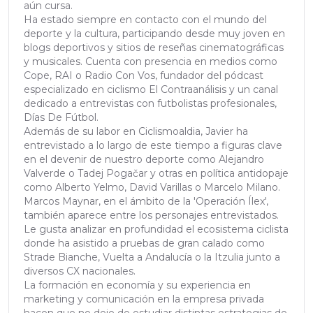
aún cursa.
Ha estado siempre en contacto con el mundo del
deporte y la cultura, participando desde muy joven en
blogs deportivos y sitios de reseñas cinematográficas
y musicales. Cuenta con presencia en medios como
Cope, RAI o Radio Con Vos, fundador del pódcast
especializado en ciclismo El Contraanálisis y un canal
dedicado a entrevistas con futbolistas profesionales,
Días De Fútbol.
Además de su labor en Ciclismoaldia, Javier ha
entrevistado a lo largo de este tiempo a figuras clave
en el devenir de nuestro deporte como Alejandro
Valverde o Tadej Pogačar y otras en política antidopaje
como Alberto Yelmo, David Varillas o Marcelo Milano.
Marcos Maynar, en el ámbito de la 'Operación Ílex',
también aparece entre los personajes entrevistados.
Le gusta analizar en profundidad el ecosistema ciclista
donde ha asistido a pruebas de gran calado como
Strade Bianche, Vuelta a Andalucía o la Itzulia junto a
diversos CX nacionales.
La formación en economía y su experiencia en
marketing y comunicación en la empresa privada
hacen que no deje de estudiar distintas estrategias de