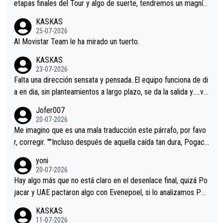
etapas finales del Tour y algo de suerte, tendremos un magnífi
co resultado.Acepto apuestas………Suerte
KASKAS
25-07-2026
Al Movistar Team le ha mirado un tuerto.
KASKAS
23-07-2026
Falta una dirección sensata y pensada..El equipo funciona de di
a en dia, sin planteamientos a largo plazo, se da la salida y…..ve
remos qué pasa.Hecho de menos esos directores , Langarica,
Jofer007
Minguez, Velez etc etc.Me da pena vivir estos momentos tan
20-07-2026
tristes sin victorias.
Me imagino que es una mala traducción este párrafo, por favo
r, corregir. ""Incluso después de aquella caída tan dura, Pogaca
r volvió a atacarle en un descenso durante el Giro y Vingegaard
yoni
permaneció pegado a su rueda. Parecía increíble la forma en l
20-07-2026
a que era capaz de controlar el miedo", recordó."
Hay algo más que no está claro en el desenlace final, quizá Po
jacar y UAE pactaron algo con Evenepoel, si lo analizamos Poj
acar no sprintó a tope y de hecho los últimos metros entra cas
KASKAS
i sin pedalear, luego está el saludo con Evenepoel dándose la
11-07-2026