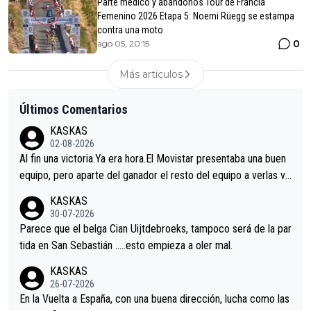
Parte médico y abandonos Tour de Francia
Femenino 2026 Etapa 5: Noemi Rüegg se estampa
contra una moto
0
ago 05, 20:15
Más articulos
Últimos Comentarios
KASKAS
02-08-2026
Al fin una victoria.Ya era hora.El Movistar presentaba una buen
equipo, pero aparte del ganador el resto del equipo a verlas ve
nir.Repito aqui falta algo , y no es precisamente los corredore
KASKAS
s.La única buena noticia es la mejoría de Enric Más en San Seb
30-07-2026
astian.Si en la Vuelta a Burgos sigue la mejoría, podríamos ten
Parece que el belga Cian Uijtdebroeks, tampoco será de la par
er alguna sorpresa en la Vuelta.Ojalá.
tida en San Sebastián …..esto empieza a oler mal.
KASKAS
26-07-2026
En la Vuelta a España, con una buena dirección, lucha como las