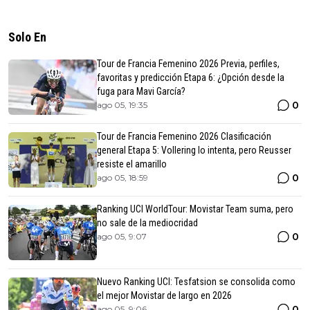
Solo En
Tour de Francia Femenino 2026 Previa, perfiles,
favoritas y predicción Etapa 6: ¿Opción desde la
fuga para Mavi García?
0
ago 05, 19:35
Tour de Francia Femenino 2026 Clasificación
general Etapa 5: Vollering lo intenta, pero Reusser
resiste el amarillo
0
ago 05, 18:59
Ranking UCI WorldTour: Movistar Team suma, pero
no sale de la mediocridad
0
ago 05, 9:07
Nuevo Ranking UCI: Tesfatsion se consolida como
el mejor Movistar de largo en 2026
0
ago 05, 9:06