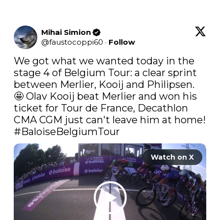
Mihai Simion
@
faustocoppi60
·
Follow
We got what we wanted today in the 
stage 4 of Belgium Tour: a clear sprint 
between Merlier, Kooij and Philipsen. 
🤩 Olav Kooij beat Merlier and won his 
ticket for Tour de France, Decathlon 
#BaloiseBelgiumTour
Watch on X