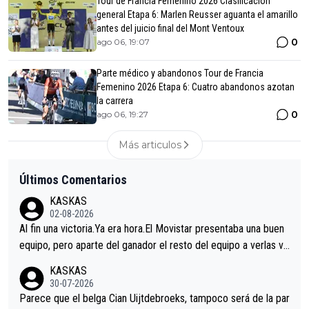
Tour de Francia Femenino 2026 Clasificación
general Etapa 6: Marlen Reusser aguanta el amarillo
antes del juicio final del Mont Ventoux
0
ago 06, 19:07
Parte médico y abandonos Tour de Francia
Femenino 2026 Etapa 6: Cuatro abandonos azotan
la carrera
0
ago 06, 19:27
Más articulos
Últimos Comentarios
KASKAS
02-08-2026
Al fin una victoria.Ya era hora.El Movistar presentaba una buen
equipo, pero aparte del ganador el resto del equipo a verlas ve
nir.Repito aqui falta algo , y no es precisamente los corredore
KASKAS
s.La única buena noticia es la mejoría de Enric Más en San Seb
30-07-2026
astian.Si en la Vuelta a Burgos sigue la mejoría, podríamos ten
Parece que el belga Cian Uijtdebroeks, tampoco será de la par