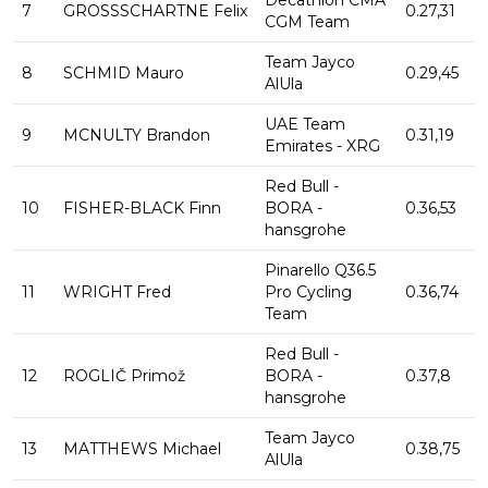
Decathlon CMA
7
GROSSSCHARTNE Felix
0.27,31
CGM Team
Team Jayco
8
SCHMID Mauro
0.29,45
AlUla
UAE Team
9
MCNULTY Brandon
0.31,19
Emirates - XRG
Red Bull -
10
FISHER-BLACK Finn
BORA -
0.36,53
hansgrohe
Pinarello Q36.5
11
WRIGHT Fred
Pro Cycling
0.36,74
Team
Red Bull -
12
ROGLIČ Primož
BORA -
0.37,8
hansgrohe
Team Jayco
13
MATTHEWS Michael
0.38,75
AlUla