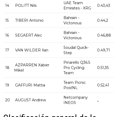
UAE Team
14
POLITT Nils
0.43,43
Emirates - XRG
Bahrain -
15
TIBERI Antonio
0.44,2
Victorious
Bahrain -
16
SEGAERT Alec
0.46,88
Victorious
Soudal Quick-
17
VAN WILDER Ilan
0.49,71
Step
Pinarello Q36.5
AZPARREN Xabier
18
Pro Cycling
0.51,35
Mikel
Team
Team Picnic
19
GAFFURI Mattia
0.52,41
PostNL
Netcompany
20
AUGUST Andrew
,,
INEOS