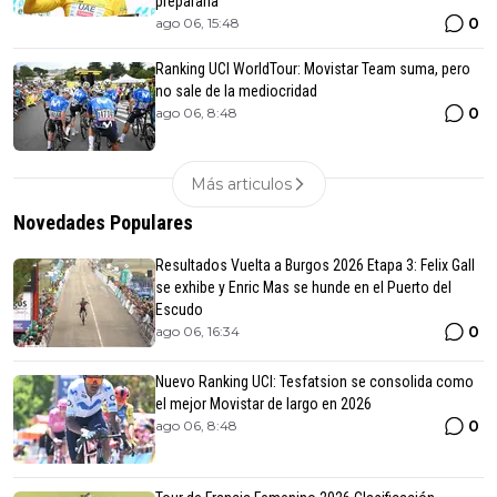
prepararla
0
ago 06, 15:48
Ranking UCI WorldTour: Movistar Team suma, pero
no sale de la mediocridad
0
ago 06, 8:48
Más articulos
Novedades Populares
Resultados Vuelta a Burgos 2026 Etapa 3: Felix Gall
se exhibe y Enric Mas se hunde en el Puerto del
Escudo
0
ago 06, 16:34
Nuevo Ranking UCI: Tesfatsion se consolida como
el mejor Movistar de largo en 2026
0
ago 06, 8:48