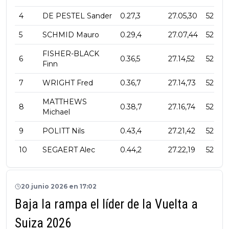
4
DE PESTEL Sander
0.27,3
27.05,30
52.5
5
SCHMID Mauro
0.29,4
27.07,44
52.4
FISHER-BLACK
6
0.36,5
27.14,52
52.2
Finn
7
WRIGHT Fred
0.36,7
27.14,73
52.2
MATTHEWS
8
0.38,7
27.16,74
52.1
Michael
9
POLITT Nils
0.43,4
27.21,42
52.0
10
SEGAERT Alec
0.44,2
27.22,19
52.0
20 junio 2026 en 17:02
Baja la rampa el líder de la Vuelta a
Suiza 2026