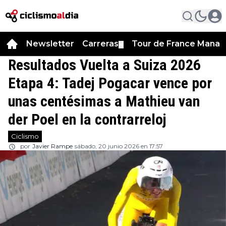
Newsletter
Carreras
Tour de France Manag
▼
Resultados Vuelta a Suiza 2026
Etapa 4: Tadej Pogacar vence por
unas centésimas a Mathieu van
der Poel en la contrarreloj
Ciclismo
por
Javier Rampe
sábado, 20 junio 2026 en 17:57