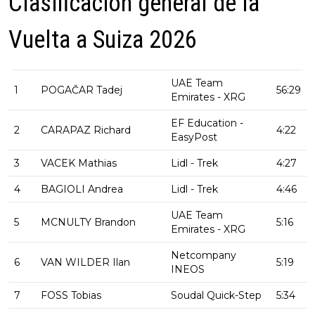
Clasificación general de la
Vuelta a Suiza 2026
UAE Team
1
POGAČAR Tadej
56:29
Emirates - XRG
EF Education -
2
CARAPAZ Richard
4:22
EasyPost
3
VACEK Mathias
Lidl - Trek
4:27
4
BAGIOLI Andrea
Lidl - Trek
4:46
UAE Team
5
MCNULTY Brandon
5:16
Emirates - XRG
Netcompany
6
VAN WILDER Ilan
5:19
INEOS
7
FOSS Tobias
Soudal Quick-Step
5:34