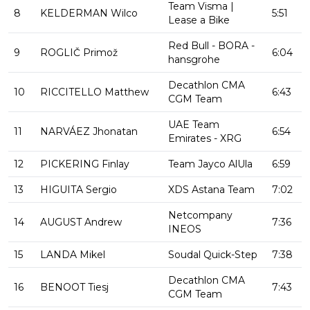
Team Visma |
8
KELDERMAN Wilco
5:51
Lease a Bike
Red Bull - BORA -
9
ROGLIČ Primož
6:04
hansgrohe
Decathlon CMA
10
RICCITELLO Matthew
6:43
CGM Team
UAE Team
11
NARVÁEZ Jhonatan
6:54
Emirates - XRG
12
PICKERING Finlay
Team Jayco AlUla
6:59
13
HIGUITA Sergio
XDS Astana Team
7:02
Netcompany
14
AUGUST Andrew
7:36
INEOS
15
LANDA Mikel
Soudal Quick-Step
7:38
Decathlon CMA
16
BENOOT Tiesj
7:43
CGM Team