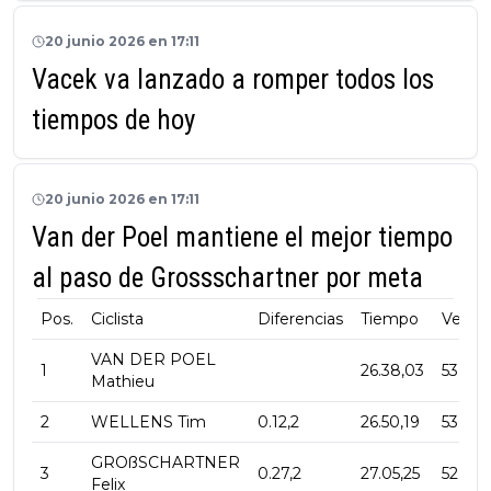
20 junio 2026 en 17:11
Vacek va lanzado a romper todos los
tiempos de hoy
20 junio 2026 en 17:11
Van der Poel mantiene el mejor tiempo
al paso de Grossschartner por meta
Pos.
Ciclista
Diferencias
Tiempo
Veloci
VAN DER POEL
1
26.38,03
53.4
Mathieu
2
WELLENS Tim
0.12,2
26.50,19
53.0
GROßSCHARTNER
3
0.27,2
27.05,25
52.5
Felix