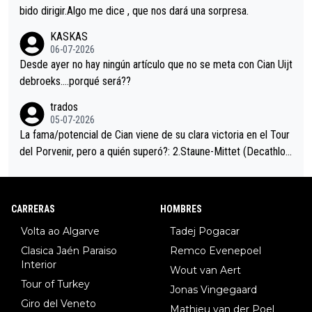
es en el hombro con que saludaba a Vingegard. Ahí hubo una in
bido dirigir.Algo me dice , que nos dará una sorpresa.
trahistoria que nunca sabremos. Quién mucho abarca poco apri
KASKAS
eta, a ver si por querer poner a Del Toro con calzador en posi
06-07-2026
ción de podio UAE y Pojacar se van complicar el tour.
Desde ayer no hay ningún artículo que no se meta con Cian Uijt
debroeks….porqué será??
trados
05-07-2026
La fama/potencial de Cian viene de su clara victoria en el Tour
del Porvenir, pero a quién superó?: 2.Staune-Mittet (Decathlon,
34º en el pasado Giro), 3.Hessmann (sí, Hessmann...), 4.Ryan (E
DF), 5.Piganzoli (Visma), 6.Fancellu (Ukyo), 7.Wilksch (Tudor),
8.Lenny Martinez (Bahrein), 9. Van Belle (Visma), 10. Vacek (Li
CARRERAS
HOMBRES
dl). A tiempo vista se obtiene mucha información...
Volta ao Algarve
Tadej Pogacar
Clasica Jaén Paraiso
Remco Evenepoel
Interior
Wout van Aert
Tour of Turkey
Jonas Vingegaard
Giro del Veneto
Mathieu van der Poel