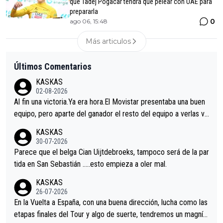
que Tadej Pogacar tendrá que pelear con UAE para
prepararla
0
ago 06, 15:48
Más articulos
Últimos Comentarios
KASKAS
02-08-2026
Al fin una victoria.Ya era hora.El Movistar presentaba una buen
equipo, pero aparte del ganador el resto del equipo a verlas ve
nir.Repito aqui falta algo , y no es precisamente los corredore
KASKAS
s.La única buena noticia es la mejoría de Enric Más en San Seb
30-07-2026
astian.Si en la Vuelta a Burgos sigue la mejoría, podríamos ten
Parece que el belga Cian Uijtdebroeks, tampoco será de la par
er alguna sorpresa en la Vuelta.Ojalá.
tida en San Sebastián …..esto empieza a oler mal.
KASKAS
26-07-2026
En la Vuelta a España, con una buena dirección, lucha como las
etapas finales del Tour y algo de suerte, tendremos un magnífi