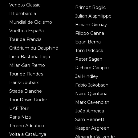
Veneto Classic
Primoz Roglic
Il Lombardia
Julian Alaphilippe
Mundial de Ciclismo
Biniam Girmay
Vuelta a España
Filippo Ganna
Tour de Francia
Egan Bernal
Critérium du Dauphiné
Tom Pidcock
Lieja-Bastoña-Lieja
Peter Sagan
Milán-San Remo
Richard Carapaz
Tour de Flandes
Jai Hindley
Paris-Roubaix
Fabio Jakobsen
Strade Bianche
Nairo Quintana
Tour Down Under
Mark Cavendish
UAE Tour
João Almeida
Paris-Niza
Sam Bennett
Tirreno Adriatico
Kasper Asgreen
Volta a Catalunya
Alejandro Valverde