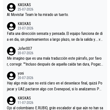
co resultado.Acepto apuestas………Suerte
KASKAS
25-07-2026
Al Movistar Team le ha mirado un tuerto.
KASKAS
23-07-2026
Falta una dirección sensata y pensada..El equipo funciona de di
a en dia, sin planteamientos a largo plazo, se da la salida y…..ve
remos qué pasa.Hecho de menos esos directores , Langarica,
Jofer007
Minguez, Velez etc etc.Me da pena vivir estos momentos tan
20-07-2026
tristes sin victorias.
Me imagino que es una mala traducción este párrafo, por favo
r, corregir. ""Incluso después de aquella caída tan dura, Pogaca
r volvió a atacarle en un descenso durante el Giro y Vingegaard
yoni
permaneció pegado a su rueda. Parecía increíble la forma en l
20-07-2026
a que era capaz de controlar el miedo", recordó."
Hay algo más que no está claro en el desenlace final, quizá Po
jacar y UAE pactaron algo con Evenepoel, si lo analizamos Poj
acar no sprintó a tope y de hecho los últimos metros entra cas
KASKAS
i sin pedalear, luego está el saludo con Evenepoel dándose la
11-07-2026
mano de una manera muy fraternal, más allá de los típicos toqu
Ojo al colombiano E.RUBIO, grán escalador al que aún no han sa