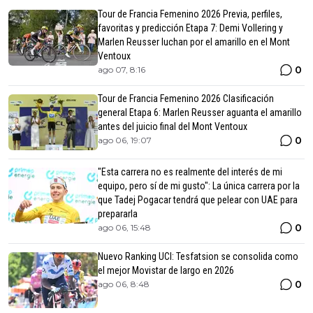
Tour de Francia Femenino 2026 Previa, perfiles,
favoritas y predicción Etapa 7: Demi Vollering y
Marlen Reusser luchan por el amarillo en el Mont
Ventoux
0
ago 07, 8:16
Tour de Francia Femenino 2026 Clasificación
general Etapa 6: Marlen Reusser aguanta el amarillo
antes del juicio final del Mont Ventoux
0
ago 06, 19:07
"Esta carrera no es realmente del interés de mi
equipo, pero sí de mi gusto": La única carrera por la
que Tadej Pogacar tendrá que pelear con UAE para
prepararla
0
ago 06, 15:48
Nuevo Ranking UCI: Tesfatsion se consolida como
el mejor Movistar de largo en 2026
0
ago 06, 8:48