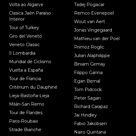
Volta ao Algarve
Tadej Pogacar
Clasica Jaén Paraiso
Remco Evenepoel
Interior
Wout van Aert
Tour of Turkey
Jonas Vingegaard
Giro del Veneto
Mathieu van der Poel
Veneto Classic
Primoz Roglic
Il Lombardia
Julian Alaphilippe
Mundial de Ciclismo
Biniam Girmay
Vuelta a España
Filippo Ganna
Tour de Francia
Egan Bernal
Critérium du Dauphiné
Tom Pidcock
Lieja-Bastoña-Lieja
Peter Sagan
Milán-San Remo
Richard Carapaz
Tour de Flandes
Jai Hindley
Paris-Roubaix
Fabio Jakobsen
Strade Bianche
Nairo Quintana