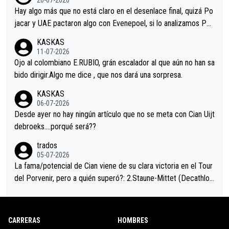
a que era capaz de controlar el miedo", recordó."
Hay algo más que no está claro en el desenlace final, quizá Po
jacar y UAE pactaron algo con Evenepoel, si lo analizamos Poj
acar no sprintó a tope y de hecho los últimos metros entra cas
KASKAS
i sin pedalear, luego está el saludo con Evenepoel dándose la
11-07-2026
mano de una manera muy fraternal, más allá de los típicos toqu
Ojo al colombiano E.RUBIO, grán escalador al que aún no han sa
es en el hombro con que saludaba a Vingegard. Ahí hubo una in
bido dirigir.Algo me dice , que nos dará una sorpresa.
trahistoria que nunca sabremos. Quién mucho abarca poco apri
KASKAS
eta, a ver si por querer poner a Del Toro con calzador en posi
06-07-2026
ción de podio UAE y Pojacar se van complicar el tour.
Desde ayer no hay ningún artículo que no se meta con Cian Uijt
debroeks….porqué será??
trados
05-07-2026
La fama/potencial de Cian viene de su clara victoria en el Tour
del Porvenir, pero a quién superó?: 2.Staune-Mittet (Decathlon,
34º en el pasado Giro), 3.Hessmann (sí, Hessmann...), 4.Ryan (E
DF), 5.Piganzoli (Visma), 6.Fancellu (Ukyo), 7.Wilksch (Tudor),
8.Lenny Martinez (Bahrein), 9. Van Belle (Visma), 10. Vacek (Li
CARRERAS
HOMBRES
dl). A tiempo vista se obtiene mucha información...