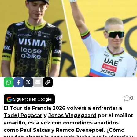
0
¡Síguenos en Google!
El
Tour de Francia
2026 volverá a enfrentar a
Tadej Pogacar
y
Jonas Vingegaard
por el maillot
amarillo, esta vez con comodines añadidos
como Paul Seixas y Remco Evenepoel. ¿Cómo