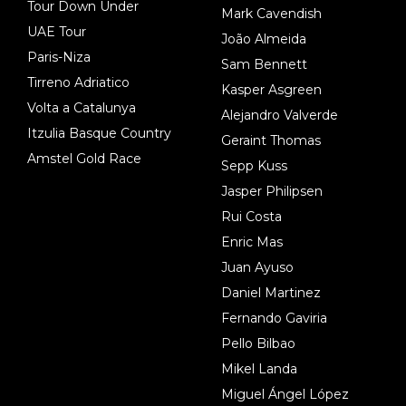
Tour Down Under
Mark Cavendish
UAE Tour
João Almeida
Paris-Niza
Sam Bennett
Tirreno Adriatico
Kasper Asgreen
Volta a Catalunya
Alejandro Valverde
Itzulia Basque Country
Geraint Thomas
Amstel Gold Race
Sepp Kuss
Jasper Philipsen
Rui Costa
Enric Mas
Juan Ayuso
Daniel Martinez
Fernando Gaviria
Pello Bilbao
Mikel Landa
Miguel Ángel López