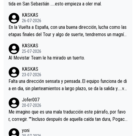
er alguna sorpresa en la Vuelta.Ojalá.
tida en San Sebastián …..esto empieza a oler mal.
KASKAS
26-07-2026
En la Vuelta a España, con una buena dirección, lucha como las
etapas finales del Tour y algo de suerte, tendremos un magnífi
co resultado.Acepto apuestas………Suerte
KASKAS
25-07-2026
Al Movistar Team le ha mirado un tuerto.
KASKAS
23-07-2026
Falta una dirección sensata y pensada..El equipo funciona de di
a en dia, sin planteamientos a largo plazo, se da la salida y…..ve
remos qué pasa.Hecho de menos esos directores , Langarica,
Jofer007
Minguez, Velez etc etc.Me da pena vivir estos momentos tan
20-07-2026
tristes sin victorias.
Me imagino que es una mala traducción este párrafo, por favo
r, corregir. ""Incluso después de aquella caída tan dura, Pogaca
r volvió a atacarle en un descenso durante el Giro y Vingegaard
yoni
permaneció pegado a su rueda. Parecía increíble la forma en l
20-07-2026