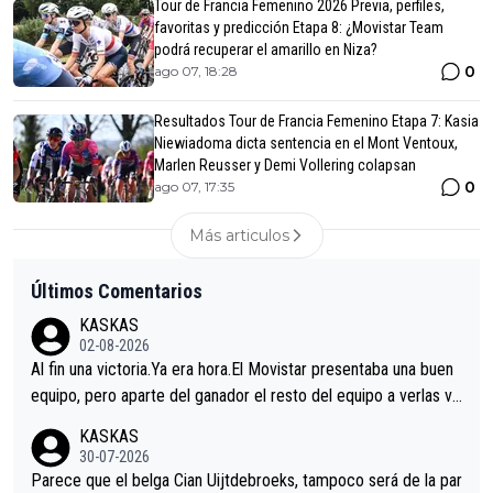
Tour de Francia Femenino 2026 Previa, perfiles,
favoritas y predicción Etapa 8: ¿Movistar Team
podrá recuperar el amarillo en Niza?
0
ago 07, 18:28
Resultados Tour de Francia Femenino Etapa 7: Kasia
Niewiadoma dicta sentencia en el Mont Ventoux,
Marlen Reusser y Demi Vollering colapsan
0
ago 07, 17:35
Más articulos
Últimos Comentarios
KASKAS
02-08-2026
Al fin una victoria.Ya era hora.El Movistar presentaba una buen
equipo, pero aparte del ganador el resto del equipo a verlas ve
nir.Repito aqui falta algo , y no es precisamente los corredore
KASKAS
s.La única buena noticia es la mejoría de Enric Más en San Seb
30-07-2026
astian.Si en la Vuelta a Burgos sigue la mejoría, podríamos ten
Parece que el belga Cian Uijtdebroeks, tampoco será de la par