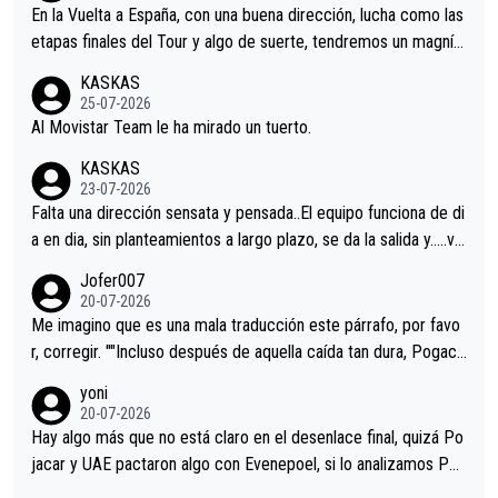
En la Vuelta a España, con una buena dirección, lucha como las
etapas finales del Tour y algo de suerte, tendremos un magnífi
co resultado.Acepto apuestas………Suerte
KASKAS
25-07-2026
Al Movistar Team le ha mirado un tuerto.
KASKAS
23-07-2026
Falta una dirección sensata y pensada..El equipo funciona de di
a en dia, sin planteamientos a largo plazo, se da la salida y…..ve
remos qué pasa.Hecho de menos esos directores , Langarica,
Jofer007
Minguez, Velez etc etc.Me da pena vivir estos momentos tan
20-07-2026
tristes sin victorias.
Me imagino que es una mala traducción este párrafo, por favo
r, corregir. ""Incluso después de aquella caída tan dura, Pogaca
r volvió a atacarle en un descenso durante el Giro y Vingegaard
yoni
permaneció pegado a su rueda. Parecía increíble la forma en l
20-07-2026
a que era capaz de controlar el miedo", recordó."
Hay algo más que no está claro en el desenlace final, quizá Po
jacar y UAE pactaron algo con Evenepoel, si lo analizamos Poj
acar no sprintó a tope y de hecho los últimos metros entra cas