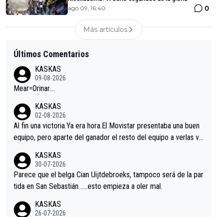
0
ago 09, 16:40
Más articulos
Últimos Comentarios
KASKAS
09-08-2026
Mear=Orinar….
KASKAS
02-08-2026
Al fin una victoria.Ya era hora.El Movistar presentaba una buen
equipo, pero aparte del ganador el resto del equipo a verlas ve
nir.Repito aqui falta algo , y no es precisamente los corredore
KASKAS
s.La única buena noticia es la mejoría de Enric Más en San Seb
30-07-2026
astian.Si en la Vuelta a Burgos sigue la mejoría, podríamos ten
Parece que el belga Cian Uijtdebroeks, tampoco será de la par
er alguna sorpresa en la Vuelta.Ojalá.
tida en San Sebastián …..esto empieza a oler mal.
KASKAS
26-07-2026