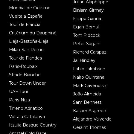
Julian Alaphilippe
Mundial de Ciclismo
Biniam Girmay
Vuelta a España
Filippo Ganna
Tour de Francia
Egan Bernal
Critérium du Dauphiné
Tom Pidcock
Lieja-Bastoña-Lieja
Peter Sagan
Milán-San Remo
Richard Carapaz
Tour de Flandes
Jai Hindley
Paris-Roubaix
Fabio Jakobsen
Strade Bianche
Nairo Quintana
Tour Down Under
Mark Cavendish
UAE Tour
João Almeida
Paris-Niza
Sam Bennett
Tirreno Adriatico
Kasper Asgreen
Volta a Catalunya
Alejandro Valverde
Itzulia Basque Country
Geraint Thomas
Amstel Gold Race