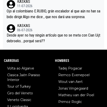
KASKAS
i sin pedalear, luego está el saludo con Evenepoel dándose la
11-07-2026
mano de una manera muy fraternal, más allá de los típicos toqu
Ojo al colombiano E.RUBIO, grán escalador al que aún no han sa
es en el hombro con que saludaba a Vingegard. Ahí hubo una in
bido dirigir.Algo me dice , que nos dará una sorpresa.
trahistoria que nunca sabremos. Quién mucho abarca poco apri
KASKAS
eta, a ver si por querer poner a Del Toro con calzador en posi
06-07-2026
ción de podio UAE y Pojacar se van complicar el tour.
Desde ayer no hay ningún artículo que no se meta con Cian Uijt
debroeks….porqué será??
CARRERAS
HOMBRES
Volta ao Algarve
Tadej Pogacar
Clasica Jaén Paraiso
Remco Evenepoel
Interior
Wout van Aert
Tour of Turkey
Jonas Vingegaard
Giro del Veneto
Mathieu van der Poel
Veneto Classic
Primoz Roglic
Il Lombardia