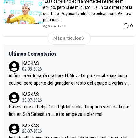
"Esta carrera no es realmente del interés de mi
equipo, pero sí de mi gusto": La única carrera por la
que Tadej Pogacar tendrá que pelear con UAE para
prepararla
0
ago 06, 15:48
Más articulos
Últimos Comentarios
KASKAS
02-08-2026
Al fin una victoria.Ya era hora.El Movistar presentaba una buen
equipo, pero aparte del ganador el resto del equipo a verlas ve
nir.Repito aqui falta algo , y no es precisamente los corredore
KASKAS
s.La única buena noticia es la mejoría de Enric Más en San Seb
30-07-2026
astian.Si en la Vuelta a Burgos sigue la mejoría, podríamos ten
Parece que el belga Cian Uijtdebroeks, tampoco será de la par
er alguna sorpresa en la Vuelta.Ojalá.
tida en San Sebastián …..esto empieza a oler mal.
KASKAS
26-07-2026
En la Vuelta a España, con una buena dirección, lucha como las