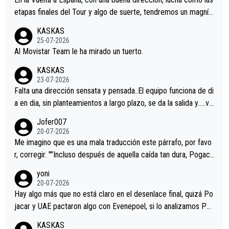
etapas finales del Tour y algo de suerte, tendremos un magnífi
co resultado.Acepto apuestas………Suerte
KASKAS
25-07-2026
Al Movistar Team le ha mirado un tuerto.
KASKAS
23-07-2026
Falta una dirección sensata y pensada..El equipo funciona de di
a en dia, sin planteamientos a largo plazo, se da la salida y…..ve
remos qué pasa.Hecho de menos esos directores , Langarica,
Jofer007
Minguez, Velez etc etc.Me da pena vivir estos momentos tan
20-07-2026
tristes sin victorias.
Me imagino que es una mala traducción este párrafo, por favo
r, corregir. ""Incluso después de aquella caída tan dura, Pogaca
r volvió a atacarle en un descenso durante el Giro y Vingegaard
yoni
permaneció pegado a su rueda. Parecía increíble la forma en l
20-07-2026
a que era capaz de controlar el miedo", recordó."
Hay algo más que no está claro en el desenlace final, quizá Po
jacar y UAE pactaron algo con Evenepoel, si lo analizamos Poj
acar no sprintó a tope y de hecho los últimos metros entra cas
KASKAS