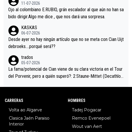
i sin pedalear, luego está el saludo con Evenepoel dándose la
11-07-2026
mano de una manera muy fraternal, más allá de los típicos toqu
Ojo al colombiano E.RUBIO, grán escalador al que aún no han sa
es en el hombro con que saludaba a Vingegard. Ahí hubo una in
bido dirigir.Algo me dice , que nos dará una sorpresa.
trahistoria que nunca sabremos. Quién mucho abarca poco apri
KASKAS
eta, a ver si por querer poner a Del Toro con calzador en posi
06-07-2026
ción de podio UAE y Pojacar se van complicar el tour.
Desde ayer no hay ningún artículo que no se meta con Cian Uijt
debroeks….porqué será??
trados
05-07-2026
La fama/potencial de Cian viene de su clara victoria en el Tour
del Porvenir, pero a quién superó?: 2.Staune-Mittet (Decathlon,
34º en el pasado Giro), 3.Hessmann (sí, Hessmann...), 4.Ryan (E
DF), 5.Piganzoli (Visma), 6.Fancellu (Ukyo), 7.Wilksch (Tudor),
8.Lenny Martinez (Bahrein), 9. Van Belle (Visma), 10. Vacek (Li
CARRERAS
HOMBRES
dl). A tiempo vista se obtiene mucha información...
Volta ao Algarve
Tadej Pogacar
Clasica Jaén Paraiso
Remco Evenepoel
Interior
Wout van Aert