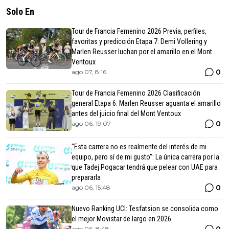
Solo En
Tour de Francia Femenino 2026 Previa, perfiles,
favoritas y predicción Etapa 7: Demi Vollering y
Marlen Reusser luchan por el amarillo en el Mont
Ventoux
0
ago 07, 8:16
Tour de Francia Femenino 2026 Clasificación
general Etapa 6: Marlen Reusser aguanta el amarillo
antes del juicio final del Mont Ventoux
0
ago 06, 19:07
"Esta carrera no es realmente del interés de mi
equipo, pero sí de mi gusto": La única carrera por la
que Tadej Pogacar tendrá que pelear con UAE para
prepararla
0
ago 06, 15:48
Nuevo Ranking UCI: Tesfatsion se consolida como
el mejor Movistar de largo en 2026
0
ago 06, 8:48