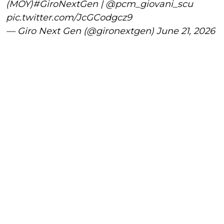
(MOY)
#GiroNextGen
|
@pcm_giovani_scu
pic.twitter.com/JcGCodgcz9
— Giro Next Gen (@gironextgen)
June 21, 2026