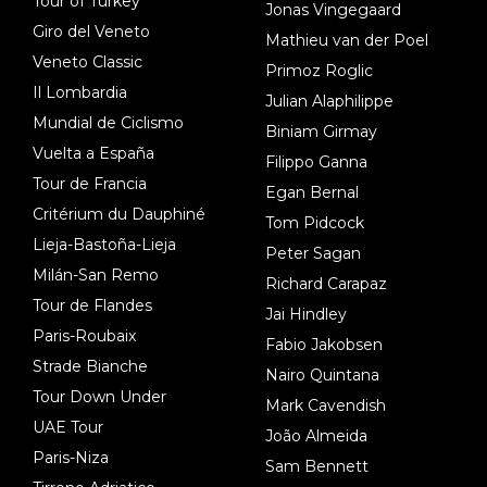
Tour of Turkey
Jonas Vingegaard
Giro del Veneto
Mathieu van der Poel
Veneto Classic
Primoz Roglic
Il Lombardia
Julian Alaphilippe
Mundial de Ciclismo
Biniam Girmay
Vuelta a España
Filippo Ganna
Tour de Francia
Egan Bernal
Critérium du Dauphiné
Tom Pidcock
Lieja-Bastoña-Lieja
Peter Sagan
Milán-San Remo
Richard Carapaz
Tour de Flandes
Jai Hindley
Paris-Roubaix
Fabio Jakobsen
Strade Bianche
Nairo Quintana
Tour Down Under
Mark Cavendish
UAE Tour
João Almeida
Paris-Niza
Sam Bennett