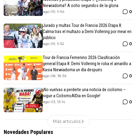
Niewiadoma? A ocho segundos de la gloria
0
ago 09, 9:54
Jurado y multas Tour de Francia 2026 Etapa 8:
Calma tras el multazo a Demi Vollering por mear en
público
0
ago 09, 9:52
Tour de Francia Femenino 2026 Clasificación
general Etapa 8: Demi Vollering le roba el amarillo a
Kasia Niewiadoma un día después
0
ago 08, 18:36
¡No vuelvas a perderte una noticia de ciclismo –
sigue a CiclismoAlDia en Google!
0
ago 03, 13:14
Más articulos
Novedades Populares