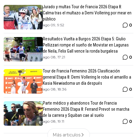
Jurado y multas Tour de Francia 2026 Etapa 8:
Calma tras el multazo a Demi Vollering por mear en
público
0
ago 09, 9:52
Resultados Vuelta a Burgos 2026 Etapa 5: Giulio
Pellizzari rompe el sueño de Movistar en Lagunas
de Neila, Felix Gall vence la ronda burgalesa
0
ago 08, 17:21
Tour de Francia Femenino 2026 Clasificación
general Etapa 8: Demi Vollering le roba el amarillo a
Kasia Niewiadoma un día después
0
ago 08, 18:36
Parte médico y abandonos Tour de Francia
Femenino 2026 Etapa 8: Ferrand Prevot se marcha
de la carrera y Squiban cae al suelo
0
ago 08, 19:11
Más articulos