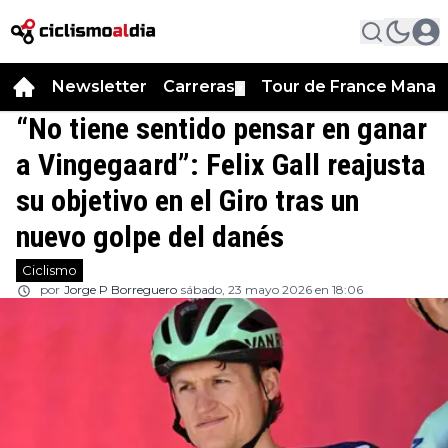
Newsletter
Carreras
Tour de France Manag
▼
“No tiene sentido pensar en ganar
a Vingegaard”: Felix Gall reajusta
su objetivo en el Giro tras un
nuevo golpe del danés
Ciclismo
por
Jorge P Borreguero
sábado, 23 mayo 2026 en 18:06