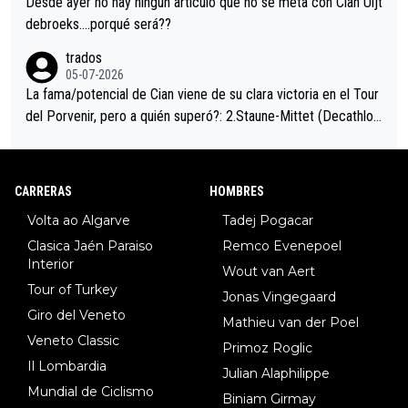
Desde ayer no hay ningún artículo que no se meta con Cian Uijt
debroeks….porqué será??
trados
05-07-2026
La fama/potencial de Cian viene de su clara victoria en el Tour
del Porvenir, pero a quién superó?: 2.Staune-Mittet (Decathlon,
34º en el pasado Giro), 3.Hessmann (sí, Hessmann...), 4.Ryan (E
DF), 5.Piganzoli (Visma), 6.Fancellu (Ukyo), 7.Wilksch (Tudor),
8.Lenny Martinez (Bahrein), 9. Van Belle (Visma), 10. Vacek (Li
CARRERAS
HOMBRES
dl). A tiempo vista se obtiene mucha información...
Volta ao Algarve
Tadej Pogacar
Clasica Jaén Paraiso
Remco Evenepoel
Interior
Wout van Aert
Tour of Turkey
Jonas Vingegaard
Giro del Veneto
Mathieu van der Poel
Veneto Classic
Primoz Roglic
Il Lombardia
Julian Alaphilippe
Mundial de Ciclismo
Biniam Girmay