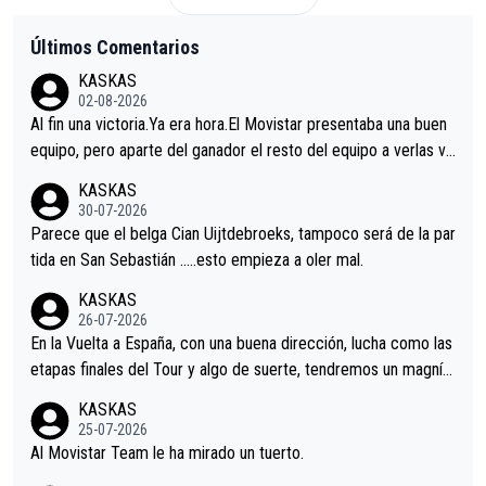
Últimos Comentarios
KASKAS
02-08-2026
Al fin una victoria.Ya era hora.El Movistar presentaba una buen
equipo, pero aparte del ganador el resto del equipo a verlas ve
nir.Repito aqui falta algo , y no es precisamente los corredore
KASKAS
s.La única buena noticia es la mejoría de Enric Más en San Seb
30-07-2026
astian.Si en la Vuelta a Burgos sigue la mejoría, podríamos ten
Parece que el belga Cian Uijtdebroeks, tampoco será de la par
er alguna sorpresa en la Vuelta.Ojalá.
tida en San Sebastián …..esto empieza a oler mal.
KASKAS
26-07-2026
En la Vuelta a España, con una buena dirección, lucha como las
etapas finales del Tour y algo de suerte, tendremos un magnífi
co resultado.Acepto apuestas………Suerte
KASKAS
25-07-2026
Al Movistar Team le ha mirado un tuerto.