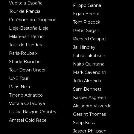
Vuelta a España
Filippo Ganna
Tour de Francia
Egan Bernal
Critérium du Dauphiné
Tom Pidcock
Lieja-Bastoña-Lieja
Peter Sagan
Milán-San Remo
Richard Carapaz
Tour de Flandes
Jai Hindley
Paris-Roubaix
Fabio Jakobsen
Strade Bianche
Nairo Quintana
Tour Down Under
Mark Cavendish
UAE Tour
João Almeida
Paris-Niza
Sam Bennett
Tirreno Adriatico
Kasper Asgreen
Volta a Catalunya
Alejandro Valverde
Itzulia Basque Country
Geraint Thomas
Amstel Gold Race
Sepp Kuss
Jasper Philipsen