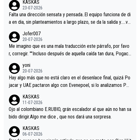
KASKAS
23-07-2026
Falta una dirección sensata y pensada..El equipo funciona de di
a en dia, sin planteamientos a largo plazo, se da la salida y…..ve
remos qué pasa.Hecho de menos esos directores , Langarica,
Jofer007
Minguez, Velez etc etc.Me da pena vivir estos momentos tan
20-07-2026
tristes sin victorias.
Me imagino que es una mala traducción este párrafo, por favo
r, corregir. ""Incluso después de aquella caída tan dura, Pogaca
r volvió a atacarle en un descenso durante el Giro y Vingegaard
yoni
permaneció pegado a su rueda. Parecía increíble la forma en l
20-07-2026
a que era capaz de controlar el miedo", recordó."
Hay algo más que no está claro en el desenlace final, quizá Po
jacar y UAE pactaron algo con Evenepoel, si lo analizamos Poj
acar no sprintó a tope y de hecho los últimos metros entra cas
KASKAS
i sin pedalear, luego está el saludo con Evenepoel dándose la
11-07-2026
mano de una manera muy fraternal, más allá de los típicos toqu
Ojo al colombiano E.RUBIO, grán escalador al que aún no han sa
es en el hombro con que saludaba a Vingegard. Ahí hubo una in
bido dirigir.Algo me dice , que nos dará una sorpresa.
trahistoria que nunca sabremos. Quién mucho abarca poco apri
KASKAS
eta, a ver si por querer poner a Del Toro con calzador en posi
06-07-2026
ción de podio UAE y Pojacar se van complicar el tour.