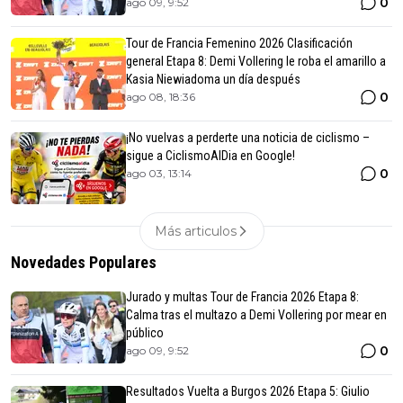
0
ago 09, 9:52
Tour de Francia Femenino 2026 Clasificación
general Etapa 8: Demi Vollering le roba el amarillo a
Kasia Niewiadoma un día después
0
ago 08, 18:36
¡No vuelvas a perderte una noticia de ciclismo –
sigue a CiclismoAlDia en Google!
0
ago 03, 13:14
Más articulos
Novedades Populares
Jurado y multas Tour de Francia 2026 Etapa 8:
Calma tras el multazo a Demi Vollering por mear en
público
0
ago 09, 9:52
Resultados Vuelta a Burgos 2026 Etapa 5: Giulio