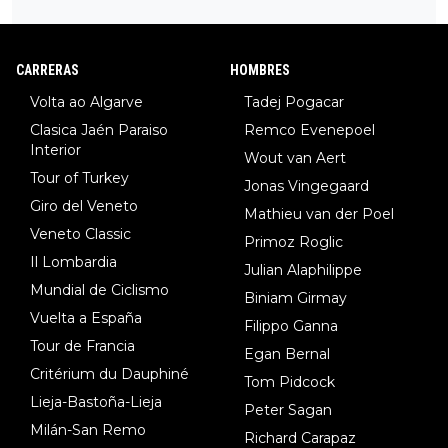
34º en el pasado Giro), 3.Hessmann (sí, Hessmann...), 4.Ryan (E
DF), 5.Piganzoli (Visma), 6.Fancellu (Ukyo), 7.Wilksch (Tudor),
8.Lenny Martinez (Bahrein), 9. Van Belle (Visma), 10. Vacek (Li
CARRERAS
HOMBRES
dl). A tiempo vista se obtiene mucha información...
Volta ao Algarve
Tadej Pogacar
Clasica Jaén Paraiso
Remco Evenepoel
Interior
Wout van Aert
Tour of Turkey
Jonas Vingegaard
Giro del Veneto
Mathieu van der Poel
Veneto Classic
Primoz Roglic
Il Lombardia
Julian Alaphilippe
Mundial de Ciclismo
Biniam Girmay
Vuelta a España
Filippo Ganna
Tour de Francia
Egan Bernal
Critérium du Dauphiné
Tom Pidcock
Lieja-Bastoña-Lieja
Peter Sagan
Milán-San Remo
Richard Carapaz