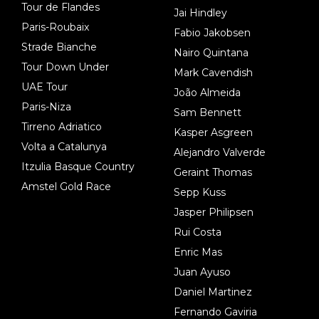
Tour de Flandes
Jai Hindley
Paris-Roubaix
Fabio Jakobsen
Strade Bianche
Nairo Quintana
Tour Down Under
Mark Cavendish
UAE Tour
João Almeida
Paris-Niza
Sam Bennett
Tirreno Adriatico
Kasper Asgreen
Volta a Catalunya
Alejandro Valverde
Itzulia Basque Country
Geraint Thomas
Amstel Gold Race
Sepp Kuss
Jasper Philipsen
Rui Costa
Enric Mas
Juan Ayuso
Daniel Martinez
Fernando Gaviria