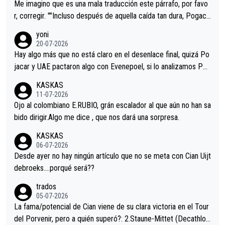
tristes sin victorias.
Me imagino que es una mala traducción este párrafo, por favo
r, corregir. ""Incluso después de aquella caída tan dura, Pogaca
r volvió a atacarle en un descenso durante el Giro y Vingegaard
yoni
permaneció pegado a su rueda. Parecía increíble la forma en l
20-07-2026
a que era capaz de controlar el miedo", recordó."
Hay algo más que no está claro en el desenlace final, quizá Po
jacar y UAE pactaron algo con Evenepoel, si lo analizamos Poj
acar no sprintó a tope y de hecho los últimos metros entra cas
KASKAS
i sin pedalear, luego está el saludo con Evenepoel dándose la
11-07-2026
mano de una manera muy fraternal, más allá de los típicos toqu
Ojo al colombiano E.RUBIO, grán escalador al que aún no han sa
es en el hombro con que saludaba a Vingegard. Ahí hubo una in
bido dirigir.Algo me dice , que nos dará una sorpresa.
trahistoria que nunca sabremos. Quién mucho abarca poco apri
KASKAS
eta, a ver si por querer poner a Del Toro con calzador en posi
06-07-2026
ción de podio UAE y Pojacar se van complicar el tour.
Desde ayer no hay ningún artículo que no se meta con Cian Uijt
debroeks….porqué será??
trados
05-07-2026
La fama/potencial de Cian viene de su clara victoria en el Tour
del Porvenir, pero a quién superó?: 2.Staune-Mittet (Decathlon,