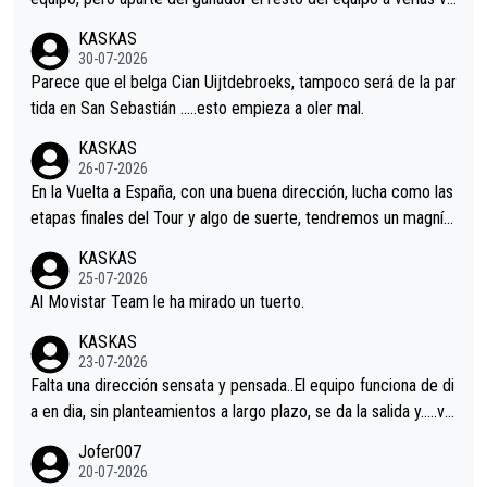
nir.Repito aqui falta algo , y no es precisamente los corredore
KASKAS
s.La única buena noticia es la mejoría de Enric Más en San Seb
30-07-2026
astian.Si en la Vuelta a Burgos sigue la mejoría, podríamos ten
Parece que el belga Cian Uijtdebroeks, tampoco será de la par
er alguna sorpresa en la Vuelta.Ojalá.
tida en San Sebastián …..esto empieza a oler mal.
KASKAS
26-07-2026
En la Vuelta a España, con una buena dirección, lucha como las
etapas finales del Tour y algo de suerte, tendremos un magnífi
co resultado.Acepto apuestas………Suerte
KASKAS
25-07-2026
Al Movistar Team le ha mirado un tuerto.
KASKAS
23-07-2026
Falta una dirección sensata y pensada..El equipo funciona de di
a en dia, sin planteamientos a largo plazo, se da la salida y…..ve
remos qué pasa.Hecho de menos esos directores , Langarica,
Jofer007
Minguez, Velez etc etc.Me da pena vivir estos momentos tan
20-07-2026