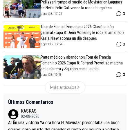
Pellizzari rompe el sueño de Movistar en Lagunas
de Neila, Felix Gall vence la ronda burgalesa
0
ago 08, 17:21
Tour de Francia Femenino 2026 Clasificación
general Etapa 8: Demi Vollering le roba el amarillo a
Kasia Niewiadoma un día después
0
ago 08, 18:36
Parte médico y abandonos Tour de Francia
Femenino 2026 Etapa 8: Ferrand Prevot se marcha
de la carrera y Squiban cae al suelo
0
ago 08, 19:11
Más articulos
Últimos Comentarios
KASKAS
02-08-2026
Al fin una victoria.Ya era hora.El Movistar presentaba una buen
equipo, pero aparte del ganador el resto del equipo a verlas ve