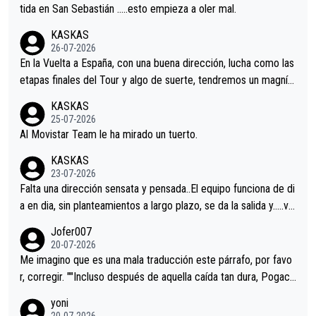
er alguna sorpresa en la Vuelta.Ojalá.
tida en San Sebastián …..esto empieza a oler mal.
KASKAS
26-07-2026
En la Vuelta a España, con una buena dirección, lucha como las
etapas finales del Tour y algo de suerte, tendremos un magnífi
co resultado.Acepto apuestas………Suerte
KASKAS
25-07-2026
Al Movistar Team le ha mirado un tuerto.
KASKAS
23-07-2026
Falta una dirección sensata y pensada..El equipo funciona de di
a en dia, sin planteamientos a largo plazo, se da la salida y…..ve
remos qué pasa.Hecho de menos esos directores , Langarica,
Jofer007
Minguez, Velez etc etc.Me da pena vivir estos momentos tan
20-07-2026
tristes sin victorias.
Me imagino que es una mala traducción este párrafo, por favo
r, corregir. ""Incluso después de aquella caída tan dura, Pogaca
r volvió a atacarle en un descenso durante el Giro y Vingegaard
yoni
permaneció pegado a su rueda. Parecía increíble la forma en l