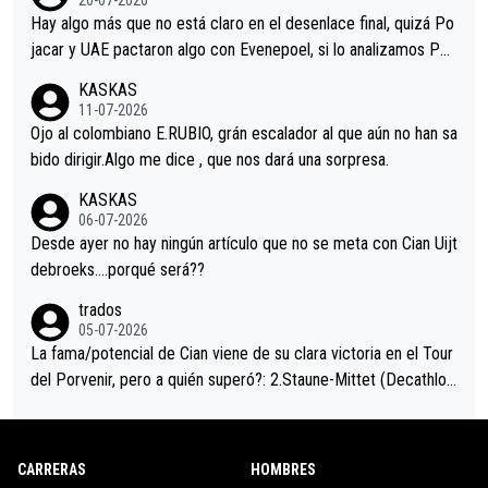
20-07-2026
a que era capaz de controlar el miedo", recordó."
Hay algo más que no está claro en el desenlace final, quizá Po
jacar y UAE pactaron algo con Evenepoel, si lo analizamos Poj
acar no sprintó a tope y de hecho los últimos metros entra cas
KASKAS
i sin pedalear, luego está el saludo con Evenepoel dándose la
11-07-2026
mano de una manera muy fraternal, más allá de los típicos toqu
Ojo al colombiano E.RUBIO, grán escalador al que aún no han sa
es en el hombro con que saludaba a Vingegard. Ahí hubo una in
bido dirigir.Algo me dice , que nos dará una sorpresa.
trahistoria que nunca sabremos. Quién mucho abarca poco apri
KASKAS
eta, a ver si por querer poner a Del Toro con calzador en posi
06-07-2026
ción de podio UAE y Pojacar se van complicar el tour.
Desde ayer no hay ningún artículo que no se meta con Cian Uijt
debroeks….porqué será??
trados
05-07-2026
La fama/potencial de Cian viene de su clara victoria en el Tour
del Porvenir, pero a quién superó?: 2.Staune-Mittet (Decathlon,
34º en el pasado Giro), 3.Hessmann (sí, Hessmann...), 4.Ryan (E
DF), 5.Piganzoli (Visma), 6.Fancellu (Ukyo), 7.Wilksch (Tudor),
8.Lenny Martinez (Bahrein), 9. Van Belle (Visma), 10. Vacek (Li
CARRERAS
HOMBRES
dl). A tiempo vista se obtiene mucha información...