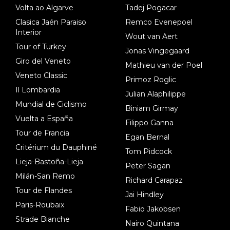
Volta ao Algarve
Tadej Pogacar
Clasica Jaén Paraiso
Remco Evenepoel
Interior
Wout van Aert
Tour of Turkey
Jonas Vingegaard
Giro del Veneto
Mathieu van der Poel
Veneto Classic
Primoz Roglic
Il Lombardia
Julian Alaphilippe
Mundial de Ciclismo
Biniam Girmay
Vuelta a España
Filippo Ganna
Tour de Francia
Egan Bernal
Critérium du Dauphiné
Tom Pidcock
Lieja-Bastoña-Lieja
Peter Sagan
Milán-San Remo
Richard Carapaz
Tour de Flandes
Jai Hindley
Paris-Roubaix
Fabio Jakobsen
Strade Bianche
Nairo Quintana