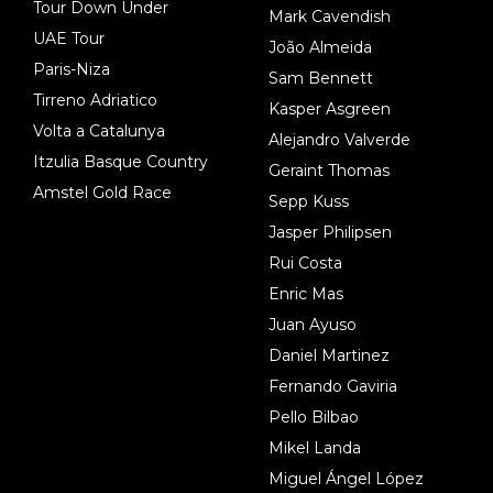
Tour Down Under
Mark Cavendish
UAE Tour
João Almeida
Paris-Niza
Sam Bennett
Tirreno Adriatico
Kasper Asgreen
Volta a Catalunya
Alejandro Valverde
Itzulia Basque Country
Geraint Thomas
Amstel Gold Race
Sepp Kuss
Jasper Philipsen
Rui Costa
Enric Mas
Juan Ayuso
Daniel Martinez
Fernando Gaviria
Pello Bilbao
Mikel Landa
Miguel Ángel López