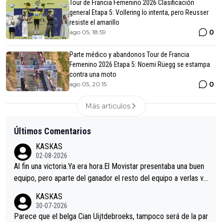
Tour de Francia Femenino 2026 Clasificación
general Etapa 5: Vollering lo intenta, pero Reusser
resiste el amarillo
0
ago 05, 18:59
Parte médico y abandonos Tour de Francia
Femenino 2026 Etapa 5: Noemi Rüegg se estampa
contra una moto
0
ago 05, 20:15
Más articulos
Últimos Comentarios
KASKAS
02-08-2026
Al fin una victoria.Ya era hora.El Movistar presentaba una buen
equipo, pero aparte del ganador el resto del equipo a verlas ve
nir.Repito aqui falta algo , y no es precisamente los corredore
KASKAS
s.La única buena noticia es la mejoría de Enric Más en San Seb
30-07-2026
astian.Si en la Vuelta a Burgos sigue la mejoría, podríamos ten
Parece que el belga Cian Uijtdebroeks, tampoco será de la par