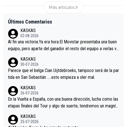
Más articulos
Últimos Comentarios
KASKAS
02-08-2026
Al fin una victoria.Ya era hora.El Movistar presentaba una buen
equipo, pero aparte del ganador el resto del equipo a verlas ve
nir.Repito aqui falta algo , y no es precisamente los corredore
KASKAS
s.La única buena noticia es la mejoría de Enric Más en San Seb
30-07-2026
astian.Si en la Vuelta a Burgos sigue la mejoría, podríamos ten
Parece que el belga Cian Uijtdebroeks, tampoco será de la par
er alguna sorpresa en la Vuelta.Ojalá.
tida en San Sebastián …..esto empieza a oler mal.
KASKAS
26-07-2026
En la Vuelta a España, con una buena dirección, lucha como las
etapas finales del Tour y algo de suerte, tendremos un magnífi
co resultado.Acepto apuestas………Suerte
KASKAS
25-07-2026