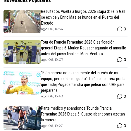
Novedades Populares
Resultados Vuelta a Burgos 2026 Etapa 3: Felix Gall
se exhibe y Enric Mas se hunde en el Puerto del
Escudo
0
ago 06, 16:34
Tour de Francia Femenino 2026 Clasificación
general Etapa 6: Marlen Reusser aguanta el amarillo
antes del juicio final del Mont Ventoux
0
ago 06, 19:07
"Esta carrera no es realmente del interés de mi
equipo, pero sí de mi gusto": La única carrera por la
que Tadej Pogacar tendrá que pelear con UAE para
prepararla
0
ago 06, 15:48
Parte médico y abandonos Tour de Francia
Femenino 2026 Etapa 6: Cuatro abandonos azotan
la carrera
0
ago 06, 19:27