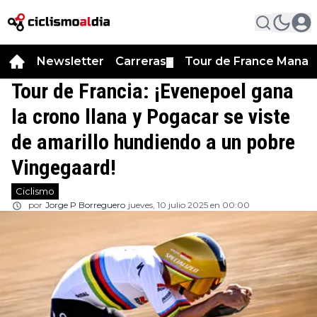
Newsletter
Carreras
Tour de France Manag
▼
Tour de Francia: ¡Evenepoel gana
la crono llana y Pogacar se viste
de amarillo hundiendo a un pobre
Vingegaard!
Ciclismo
por
Jorge P Borreguero
jueves, 10 julio 2025 en 00:00