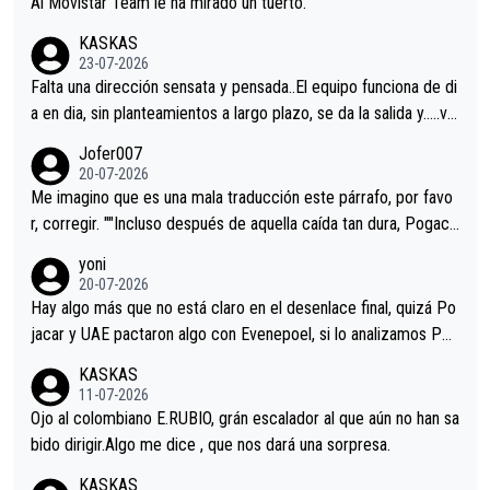
Al Movistar Team le ha mirado un tuerto.
KASKAS
23-07-2026
Falta una dirección sensata y pensada..El equipo funciona de di
a en dia, sin planteamientos a largo plazo, se da la salida y…..ve
remos qué pasa.Hecho de menos esos directores , Langarica,
Jofer007
Minguez, Velez etc etc.Me da pena vivir estos momentos tan
20-07-2026
tristes sin victorias.
Me imagino que es una mala traducción este párrafo, por favo
r, corregir. ""Incluso después de aquella caída tan dura, Pogaca
r volvió a atacarle en un descenso durante el Giro y Vingegaard
yoni
permaneció pegado a su rueda. Parecía increíble la forma en l
20-07-2026
a que era capaz de controlar el miedo", recordó."
Hay algo más que no está claro en el desenlace final, quizá Po
jacar y UAE pactaron algo con Evenepoel, si lo analizamos Poj
acar no sprintó a tope y de hecho los últimos metros entra cas
KASKAS
i sin pedalear, luego está el saludo con Evenepoel dándose la
11-07-2026
mano de una manera muy fraternal, más allá de los típicos toqu
Ojo al colombiano E.RUBIO, grán escalador al que aún no han sa
es en el hombro con que saludaba a Vingegard. Ahí hubo una in
bido dirigir.Algo me dice , que nos dará una sorpresa.
trahistoria que nunca sabremos. Quién mucho abarca poco apri
KASKAS