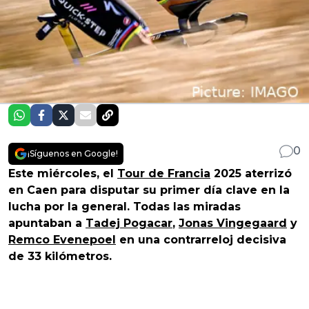
0
¡Síguenos en Google!
Este miércoles, el
Tour de Francia
2025 aterrizó
en Caen para disputar su primer día clave en la
lucha por la general. Todas las miradas
apuntaban a
Tadej Pogacar
,
Jonas Vingegaard
y
Remco Evenepoel
en una contrarreloj decisiva
de 33 kilómetros.