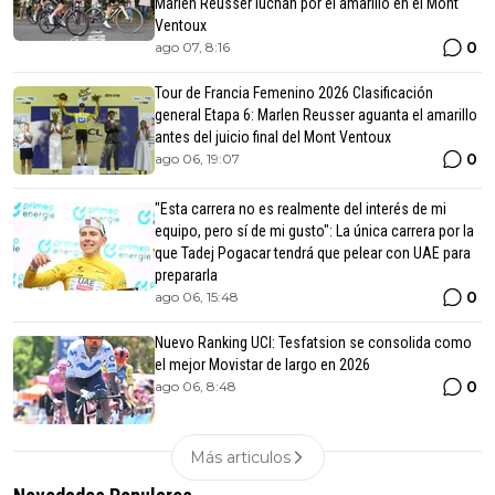
Marlen Reusser luchan por el amarillo en el Mont
Ventoux
0
ago 07, 8:16
Tour de Francia Femenino 2026 Clasificación
general Etapa 6: Marlen Reusser aguanta el amarillo
antes del juicio final del Mont Ventoux
0
ago 06, 19:07
"Esta carrera no es realmente del interés de mi
equipo, pero sí de mi gusto": La única carrera por la
que Tadej Pogacar tendrá que pelear con UAE para
prepararla
0
ago 06, 15:48
Nuevo Ranking UCI: Tesfatsion se consolida como
el mejor Movistar de largo en 2026
0
ago 06, 8:48
Más articulos