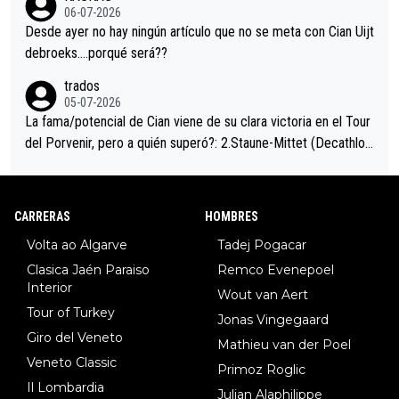
eta, a ver si por querer poner a Del Toro con calzador en posi
06-07-2026
ción de podio UAE y Pojacar se van complicar el tour.
Desde ayer no hay ningún artículo que no se meta con Cian Uijt
debroeks….porqué será??
trados
05-07-2026
La fama/potencial de Cian viene de su clara victoria en el Tour
del Porvenir, pero a quién superó?: 2.Staune-Mittet (Decathlon,
34º en el pasado Giro), 3.Hessmann (sí, Hessmann...), 4.Ryan (E
DF), 5.Piganzoli (Visma), 6.Fancellu (Ukyo), 7.Wilksch (Tudor),
8.Lenny Martinez (Bahrein), 9. Van Belle (Visma), 10. Vacek (Li
CARRERAS
HOMBRES
dl). A tiempo vista se obtiene mucha información...
Volta ao Algarve
Tadej Pogacar
Clasica Jaén Paraiso
Remco Evenepoel
Interior
Wout van Aert
Tour of Turkey
Jonas Vingegaard
Giro del Veneto
Mathieu van der Poel
Veneto Classic
Primoz Roglic
Il Lombardia
Julian Alaphilippe