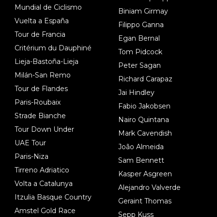
Mundial de Ciclismo
Biniam Girmay
Vuelta a España
Filippo Ganna
Tour de Francia
Egan Bernal
Critérium du Dauphiné
Tom Pidcock
Lieja-Bastoña-Lieja
Peter Sagan
Milán-San Remo
Richard Carapaz
Tour de Flandes
Jai Hindley
Paris-Roubaix
Fabio Jakobsen
Strade Bianche
Nairo Quintana
Tour Down Under
Mark Cavendish
UAE Tour
João Almeida
Paris-Niza
Sam Bennett
Tirreno Adriatico
Kasper Asgreen
Volta a Catalunya
Alejandro Valverde
Itzulia Basque Country
Geraint Thomas
Amstel Gold Race
Sepp Kuss