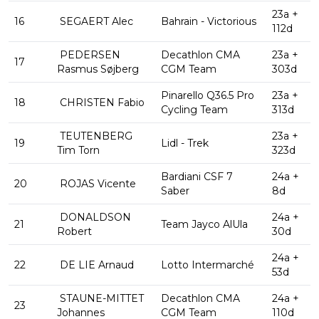
23a +
16
SEGAERT Alec
Bahrain - Victorious
112d
PEDERSEN
Decathlon CMA
23a +
17
Rasmus Søjberg
CGM Team
303d
Pinarello Q36.5 Pro
23a +
18
CHRISTEN Fabio
Cycling Team
313d
TEUTENBERG
23a +
19
Lidl - Trek
Tim Torn
323d
Bardiani CSF 7
24a +
20
ROJAS Vicente
Saber
8d
DONALDSON
24a +
21
Team Jayco AlUla
Robert
30d
24a +
22
DE LIE Arnaud
Lotto Intermarché
53d
STAUNE-MITTET
Decathlon CMA
24a +
23
Johannes
CGM Team
110d