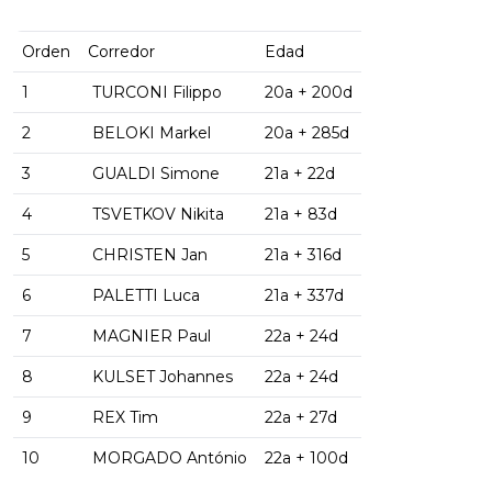
Orden
Corredor
Edad
1
TURCONI Filippo
20a + 200d
2
BELOKI Markel
20a + 285d
3
GUALDI Simone
21a + 22d
4
TSVETKOV Nikita
21a + 83d
5
CHRISTEN Jan
21a + 316d
6
PALETTI Luca
21a + 337d
7
MAGNIER Paul
22a + 24d
8
KULSET Johannes
22a + 24d
9
REX Tim
22a + 27d
10
MORGADO António
22a + 100d