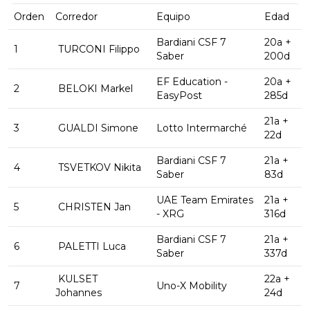
Orden
Corredor
Equipo
Edad
Bardiani CSF 7
20a +
1
TURCONI Filippo
Saber
200d
EF Education -
20a +
2
BELOKI Markel
EasyPost
285d
21a +
3
GUALDI Simone
Lotto Intermarché
22d
Bardiani CSF 7
21a +
4
TSVETKOV Nikita
Saber
83d
UAE Team Emirates
21a +
5
CHRISTEN Jan
- XRG
316d
Bardiani CSF 7
21a +
6
PALETTI Luca
Saber
337d
KULSET
22a +
7
Uno-X Mobility
Johannes
24d