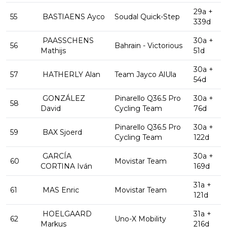
29a +
55
BASTIAENS Ayco
Soudal Quick-Step
339d
PAASSCHENS
30a +
56
Bahrain - Victorious
Mathijs
51d
30a +
57
HATHERLY Alan
Team Jayco AlUla
54d
GONZÁLEZ
Pinarello Q36.5 Pro
30a +
58
David
Cycling Team
76d
Pinarello Q36.5 Pro
30a +
59
BAX Sjoerd
Cycling Team
122d
GARCÍA
30a +
60
Movistar Team
CORTINA Iván
169d
31a +
61
MAS Enric
Movistar Team
121d
HOELGAARD
31a +
62
Uno-X Mobility
Markus
216d