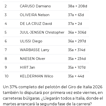
2
CARUSO Damiano
38a + 208d
3
OLIVEIRA Nelson
37a + 63d
4
DE LA CRUZ David
37a + 2d
5
JUUL-JENSEN Christopher
36a + 306d
6
ULISSI Diego
36a + 297d
7
WARBASSE Larry
35a + 314d
8
NAESEN Oliver
35a + 234d
9
HIRT Jan
35a + 107d
10
KELDERMAN Wilco
35a + 44d
Un 37% completo del pelotón del Giro de Italia 2026
también lo disputará por primera vez este viernes, en
carreteras búlgaras. ¿Llegarán todos a Italia, donde el
martes arrancará la segunda fase de la carrera?