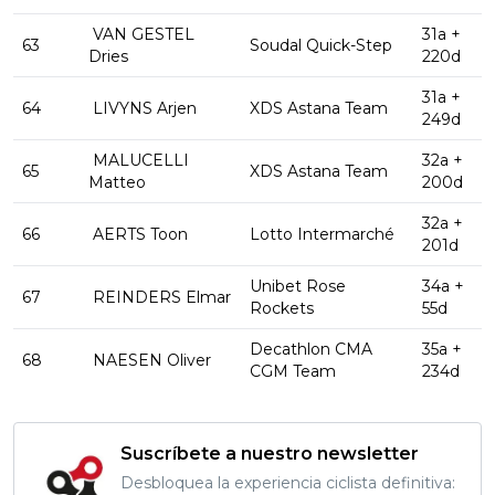
VAN GESTEL
31a +
63
Soudal Quick-Step
Dries
220d
31a +
64
LIVYNS Arjen
XDS Astana Team
249d
MALUCELLI
32a +
65
XDS Astana Team
Matteo
200d
32a +
66
AERTS Toon
Lotto Intermarché
201d
Unibet Rose
34a +
67
REINDERS Elmar
Rockets
55d
Decathlon CMA
35a +
68
NAESEN Oliver
CGM Team
234d
Suscríbete a nuestro newsletter
Desbloquea la experiencia ciclista definitiva: