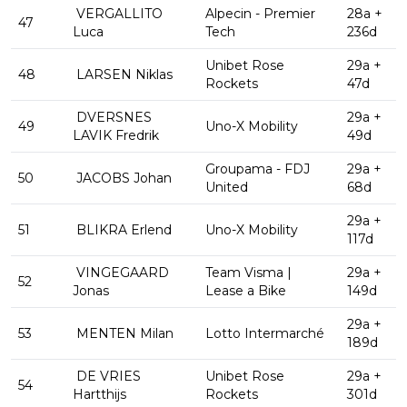
VERGALLITO
Alpecin - Premier
28a +
47
Luca
Tech
236d
Unibet Rose
29a +
48
LARSEN Niklas
Rockets
47d
DVERSNES
29a +
49
Uno-X Mobility
LAVIK Fredrik
49d
Groupama - FDJ
29a +
50
JACOBS Johan
United
68d
29a +
51
BLIKRA Erlend
Uno-X Mobility
117d
VINGEGAARD
Team Visma |
29a +
52
Jonas
Lease a Bike
149d
29a +
53
MENTEN Milan
Lotto Intermarché
189d
DE VRIES
Unibet Rose
29a +
54
Hartthijs
Rockets
301d