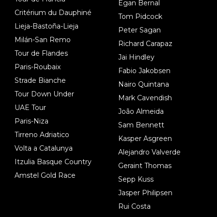
Egan Bernal
Critérium du Dauphiné
Tom Pidcock
Lieja-Bastoña-Lieja
Peter Sagan
Milán-San Remo
Richard Carapaz
Tour de Flandes
Jai Hindley
Paris-Roubaix
Fabio Jakobsen
Strade Bianche
Nairo Quintana
Tour Down Under
Mark Cavendish
UAE Tour
João Almeida
Paris-Niza
Sam Bennett
Tirreno Adriatico
Kasper Asgreen
Volta a Catalunya
Alejandro Valverde
Itzulia Basque Country
Geraint Thomas
Amstel Gold Race
Sepp Kuss
Jasper Philipsen
Rui Costa