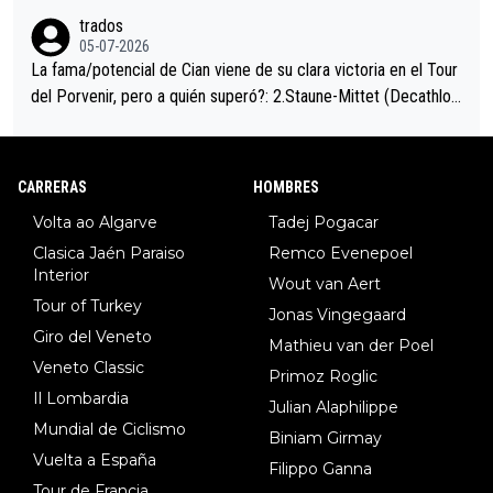
trados
05-07-2026
La fama/potencial de Cian viene de su clara victoria en el Tour
del Porvenir, pero a quién superó?: 2.Staune-Mittet (Decathlon,
34º en el pasado Giro), 3.Hessmann (sí, Hessmann...), 4.Ryan (E
DF), 5.Piganzoli (Visma), 6.Fancellu (Ukyo), 7.Wilksch (Tudor),
8.Lenny Martinez (Bahrein), 9. Van Belle (Visma), 10. Vacek (Li
CARRERAS
HOMBRES
dl). A tiempo vista se obtiene mucha información...
Volta ao Algarve
Tadej Pogacar
Clasica Jaén Paraiso
Remco Evenepoel
Interior
Wout van Aert
Tour of Turkey
Jonas Vingegaard
Giro del Veneto
Mathieu van der Poel
Veneto Classic
Primoz Roglic
Il Lombardia
Julian Alaphilippe
Mundial de Ciclismo
Biniam Girmay
Vuelta a España
Filippo Ganna
Tour de Francia