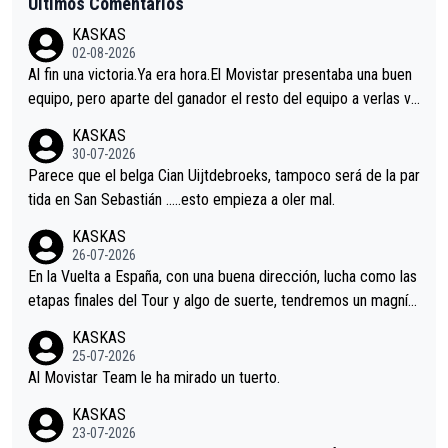
Últimos Comentarios
KASKAS
02-08-2026
Al fin una victoria.Ya era hora.El Movistar presentaba una buen
equipo, pero aparte del ganador el resto del equipo a verlas ve
nir.Repito aqui falta algo , y no es precisamente los corredore
KASKAS
s.La única buena noticia es la mejoría de Enric Más en San Seb
30-07-2026
astian.Si en la Vuelta a Burgos sigue la mejoría, podríamos ten
Parece que el belga Cian Uijtdebroeks, tampoco será de la par
er alguna sorpresa en la Vuelta.Ojalá.
tida en San Sebastián …..esto empieza a oler mal.
KASKAS
26-07-2026
En la Vuelta a España, con una buena dirección, lucha como las
etapas finales del Tour y algo de suerte, tendremos un magnífi
co resultado.Acepto apuestas………Suerte
KASKAS
25-07-2026
Al Movistar Team le ha mirado un tuerto.
KASKAS
23-07-2026