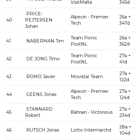
VisitMalta
345d
PRICE-
Alpecin - Premier
26a +
40
PEJTERSEN
Tech
347d
Johan
Team Picnic
26a +
41
NABERMAN Tim
PostNL
362d
Team Picnic
27a +
42
DE JONG Timo
PostNL
41d
27a +
43
ROMO Javier
Movistar Team
122d
Alpecin - Premier
27a +
44
GEENS Jonas
Tech
124d
STANNARD
27a +
45
Bahrain - Victorious
Robert
234d
28a +
46
RUTSCH Jonas
Lotto Intermarché
104d