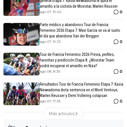
general Etapa 7: Kasia Niewiadoma le quita el
amarillo a la ciclista de Movistar, Marlen Reusser
0
ago 07, 19:40
Parte médico y abandonos Tour de Francia
Femenino 2026 Etapa 7: Mavi García se va al suelo
el día que abandona Van der Breggen
0
ago 07, 19:23
Tour de Francia Femenino 2026 Previa, perfiles,
favoritas y predicción Etapa 8: ¿Movistar Team
podrá recuperar el amarillo en Niza?
0
ago 08, 8:35
Resultados Tour de Francia Femenino Etapa 7: Kasia
Niewiadoma dicta sentencia en el Mont Ventoux,
Marlen Reusser y Demi Vollering colapsan
0
ago 07, 17:35
Más articulos