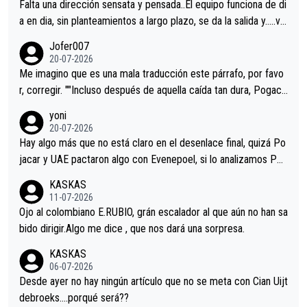
Falta una dirección sensata y pensada..El equipo funciona de di
a en dia, sin planteamientos a largo plazo, se da la salida y…..ve
remos qué pasa.Hecho de menos esos directores , Langarica,
Jofer007
Minguez, Velez etc etc.Me da pena vivir estos momentos tan
20-07-2026
tristes sin victorias.
Me imagino que es una mala traducción este párrafo, por favo
r, corregir. ""Incluso después de aquella caída tan dura, Pogaca
r volvió a atacarle en un descenso durante el Giro y Vingegaard
yoni
permaneció pegado a su rueda. Parecía increíble la forma en l
20-07-2026
a que era capaz de controlar el miedo", recordó."
Hay algo más que no está claro en el desenlace final, quizá Po
jacar y UAE pactaron algo con Evenepoel, si lo analizamos Poj
acar no sprintó a tope y de hecho los últimos metros entra cas
KASKAS
i sin pedalear, luego está el saludo con Evenepoel dándose la
11-07-2026
mano de una manera muy fraternal, más allá de los típicos toqu
Ojo al colombiano E.RUBIO, grán escalador al que aún no han sa
es en el hombro con que saludaba a Vingegard. Ahí hubo una in
bido dirigir.Algo me dice , que nos dará una sorpresa.
trahistoria que nunca sabremos. Quién mucho abarca poco apri
KASKAS
eta, a ver si por querer poner a Del Toro con calzador en posi
06-07-2026
ción de podio UAE y Pojacar se van complicar el tour.
Desde ayer no hay ningún artículo que no se meta con Cian Uijt
debroeks….porqué será??