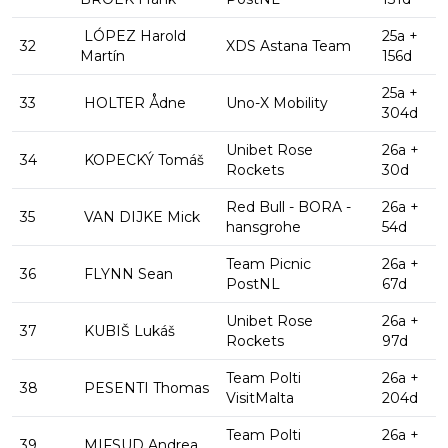
LÓPEZ Harold
25a +
32
XDS Astana Team
Martín
156d
25a +
33
HOLTER Ådne
Uno-X Mobility
304d
Unibet Rose
26a +
34
KOPECKÝ Tomáš
Rockets
30d
Red Bull - BORA -
26a +
35
VAN DIJKE Mick
hansgrohe
54d
Team Picnic
26a +
36
FLYNN Sean
PostNL
67d
Unibet Rose
26a +
37
KUBIŠ Lukáš
Rockets
97d
Team Polti
26a +
38
PESENTI Thomas
VisitMalta
204d
Team Polti
26a +
39
MIFSUD Andrea