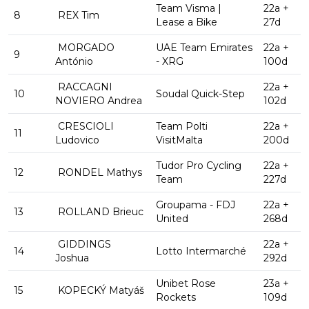
Team Visma |
22a +
8
REX Tim
Lease a Bike
27d
MORGADO
UAE Team Emirates
22a +
9
António
- XRG
100d
RACCAGNI
22a +
10
Soudal Quick-Step
NOVIERO Andrea
102d
CRESCIOLI
Team Polti
22a +
11
Ludovico
VisitMalta
200d
Tudor Pro Cycling
22a +
12
RONDEL Mathys
Team
227d
Groupama - FDJ
22a +
13
ROLLAND Brieuc
United
268d
GIDDINGS
22a +
14
Lotto Intermarché
Joshua
292d
Unibet Rose
23a +
15
KOPECKÝ Matyáš
Rockets
109d