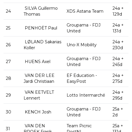
SILVA Guillermo
24a +
24
XDS Astana Team
Thomas
129d
Groupama - FDJ
24a +
25
PENHOËT Paul
United
131d
LØLAND Sakarias
24a +
26
Uno-X Mobility
Koller
230d
Groupama - FDJ
24a +
27
HUENS Axel
United
245d
VAN DER LEE
EF Education -
24a +
28
Jardi Christiaan
EasyPost
275d
VAN EETVELT
24a +
29
Lotto Intermarché
Lennert
295d
Groupama - FDJ
25a +
30
KENCH Josh
United
2d
VAN DEN
Team Picnic
25a +
31
BROEK Frank
PostNL
131d