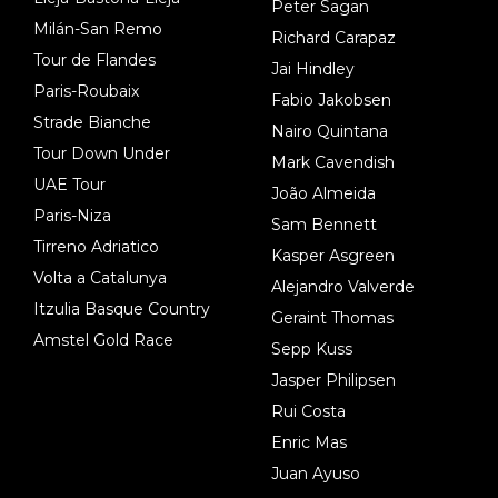
Peter Sagan
Milán-San Remo
Richard Carapaz
Tour de Flandes
Jai Hindley
Paris-Roubaix
Fabio Jakobsen
Strade Bianche
Nairo Quintana
Tour Down Under
Mark Cavendish
UAE Tour
João Almeida
Paris-Niza
Sam Bennett
Tirreno Adriatico
Kasper Asgreen
Volta a Catalunya
Alejandro Valverde
Itzulia Basque Country
Geraint Thomas
Amstel Gold Race
Sepp Kuss
Jasper Philipsen
Rui Costa
Enric Mas
Juan Ayuso