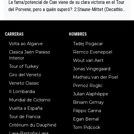
La fama/potencial de Cian viene de su clara victoria en el Tour
del Porvenir, pero a quién superó?: 2.Staune-Mittet (Decathlon,
34º en el pasado Giro), 3.Hessmann (sí, Hessmann...), 4.Ryan (E
DF), 5.Piganzoli (Visma), 6.Fancellu (Ukyo), 7.Wilksch (Tudor),
8.Lenny Martinez (Bahrein), 9. Van Belle (Visma), 10. Vacek (Li
CARRERAS
HOMBRES
dl). A tiempo vista se obtiene mucha información...
Volta ao Algarve
Tadej Pogacar
Clasica Jaén Paraiso
Remco Evenepoel
Interior
Wout van Aert
Tour of Turkey
Jonas Vingegaard
Giro del Veneto
Mathieu van der Poel
Veneto Classic
Primoz Roglic
Il Lombardia
Julian Alaphilippe
Mundial de Ciclismo
Biniam Girmay
Vuelta a España
Filippo Ganna
Tour de Francia
Egan Bernal
Critérium du Dauphiné
Tom Pidcock
Lieja-Bastoña-Lieja