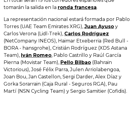
En total serán 19 los corredores españoles que
tomarán la salida en la
ronda francesa
.
La representación nacional estará formada por Pablo
Torres (UAE Team Emirates XRG),
Juan Ayuso
y
Carlos Verona (Lidl-Trek),
Carlos Rodríguez
(NetCompany INEOS), Haimar Etxeberria (Red Bull -
BORA - hansgrohe), Cristián Rodríguez (XDS Astana
Team),
Iván Romeo
, Pablo Castrillo y Raúl García
Pierna (Movistar Team),
Pello Bilbao
(Bahrain
Victorious), José Félix Parra, Julen Arriolabengoa,
Joan Bou, Jan Castellon, Sergi Darder, Alex Díaz y
Gorka Sorarrain (Caja Rural - Seguros RGA), Pau
Martí (NSN Cycling Team) y Sergio Samitier (Cofidis).