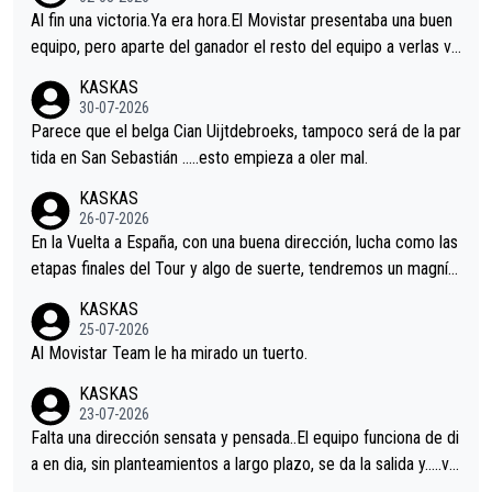
Al fin una victoria.Ya era hora.El Movistar presentaba una buen
equipo, pero aparte del ganador el resto del equipo a verlas ve
nir.Repito aqui falta algo , y no es precisamente los corredore
KASKAS
s.La única buena noticia es la mejoría de Enric Más en San Seb
30-07-2026
astian.Si en la Vuelta a Burgos sigue la mejoría, podríamos ten
Parece que el belga Cian Uijtdebroeks, tampoco será de la par
er alguna sorpresa en la Vuelta.Ojalá.
tida en San Sebastián …..esto empieza a oler mal.
KASKAS
26-07-2026
En la Vuelta a España, con una buena dirección, lucha como las
etapas finales del Tour y algo de suerte, tendremos un magnífi
co resultado.Acepto apuestas………Suerte
KASKAS
25-07-2026
Al Movistar Team le ha mirado un tuerto.
KASKAS
23-07-2026
Falta una dirección sensata y pensada..El equipo funciona de di
a en dia, sin planteamientos a largo plazo, se da la salida y…..ve
remos qué pasa.Hecho de menos esos directores , Langarica,