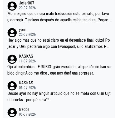
Jofer007
Minguez, Velez etc etc.Me da pena vivir estos momentos tan
20-07-2026
tristes sin victorias.
Me imagino que es una mala traducción este párrafo, por favo
r, corregir. ""Incluso después de aquella caída tan dura, Pogaca
r volvió a atacarle en un descenso durante el Giro y Vingegaard
yoni
permaneció pegado a su rueda. Parecía increíble la forma en l
20-07-2026
a que era capaz de controlar el miedo", recordó."
Hay algo más que no está claro en el desenlace final, quizá Po
jacar y UAE pactaron algo con Evenepoel, si lo analizamos Poj
acar no sprintó a tope y de hecho los últimos metros entra cas
KASKAS
i sin pedalear, luego está el saludo con Evenepoel dándose la
11-07-2026
mano de una manera muy fraternal, más allá de los típicos toqu
Ojo al colombiano E.RUBIO, grán escalador al que aún no han sa
es en el hombro con que saludaba a Vingegard. Ahí hubo una in
bido dirigir.Algo me dice , que nos dará una sorpresa.
trahistoria que nunca sabremos. Quién mucho abarca poco apri
KASKAS
eta, a ver si por querer poner a Del Toro con calzador en posi
06-07-2026
ción de podio UAE y Pojacar se van complicar el tour.
Desde ayer no hay ningún artículo que no se meta con Cian Uijt
debroeks….porqué será??
trados
05-07-2026