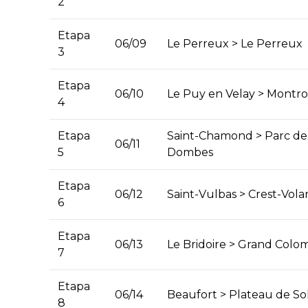
2
Etapa
06/09
Le Perreux > Le Perreux
3
Etapa
06/10
Le Puy en Velay > Montro
4
Etapa
Saint-Chamond > Parc des 
06/11
5
Dombes
Etapa
06/12
Saint-Vulbas > Crest-Vol
6
Etapa
06/13
Le Bridoire > Grand Colo
7
Etapa
06/14
Beaufort > Plateau de Sol
8