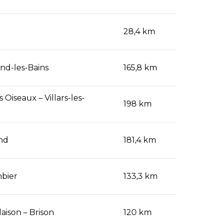
k (L
28,4 km
nd-les-Bains
165,8 km
Oiseaux – Villars-les-
198 km
and
181,4 km
mbier
133,3 km
aison – Brison
120 km