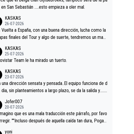
 alguna sorpresa en la Vuelta.Ojalá.
a en San Sebastián …..esto empieza a oler mal.
KASKAS
26-07-2026
a Vuelta a España, con una buena dirección, lucha como la
apas finales del Tour y algo de suerte, tendremos un magn
o resultado.Acepto apuestas………Suerte
KASKAS
25-07-2026
ovistar Team le ha mirado un tuerto.
KASKAS
23-07-2026
a una dirección sensata y pensada..El equipo funciona de d
n dia, sin planteamientos a largo plazo, se da la salida y…..v
os qué pasa.Hecho de menos esos directores , Langaric
Jofer007
inguez, Velez etc etc.Me da pena vivir estos momentos t
20-07-2026
istes sin victorias.
magino que es una mala traducción este párrafo, por favo
orregir. ""Incluso después de aquella caída tan dura, Pogac
olvió a atacarle en un descenso durante el Giro y Vingegaa
yoni