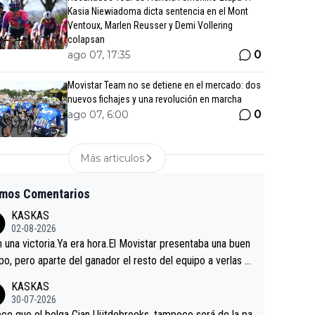
Kasia Niewiadoma dicta sentencia en el Mont
Ventoux, Marlen Reusser y Demi Vollering
colapsan
0
ago 07, 17:35
Movistar Team no se detiene en el mercado: dos
nuevos fichajes y una revolución en marcha
0
ago 07, 6:00
Más articulos
imos Comentarios
KASKAS
02-08-2026
in una victoria.Ya era hora.El Movistar presentaba una buen
po, pero aparte del ganador el resto del equipo a verlas v
.Repito aqui falta algo , y no es precisamente los corredor
KASKAS
a única buena noticia es la mejoría de Enric Más en San S
30-07-2026
tian.Si en la Vuelta a Burgos sigue la mejoría, podríamos t
ce que el belga Cian Uijtdebroeks, tampoco será de la pa