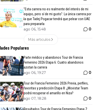
"Esta carrera no es realmente del interés de mi
equipo, pero sí de mi gusto": La única carrera por
la que Tadej Pogacar tendrá que pelear con UAE
para prepararla
0
ago 06, 15:48
Más articulos
ades Populares
Parte médico y abandonos Tour de Francia
Femenino 2026 Etapa 6: Cuatro abandonos
azotan la carrera
0
ago 06, 19:27
Tour de Francia Femenino 2026 Previa, perfiles,
favoritas y predicción Etapa 8: ¿Movistar Team
podrá recuperar el amarillo en Niza?
0
ago 07, 18:28
Resultados Tour de Francia Femenino Etapa 7: