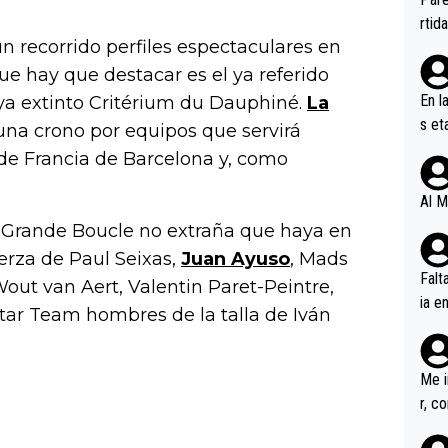
ener
rtid
 recorrido perfiles espectaculares en
ue hay que destacar es el ya referido
En l
 ya extinto Critérium du Dauphiné.
La
s et
una crono por equipos que servirá
ífic
 de Francia de Barcelona y, como
Al M
a Grande Boucle no extraña que haya en
uerza de Paul Seixas,
Juan Ayuso
, Mads
Falt
Wout van Aert, Valentin Paret-Peintre,
ia e
tar Team hombres de la talla de Iván
erem
a, M
an tr
Me i
r, c
ar v