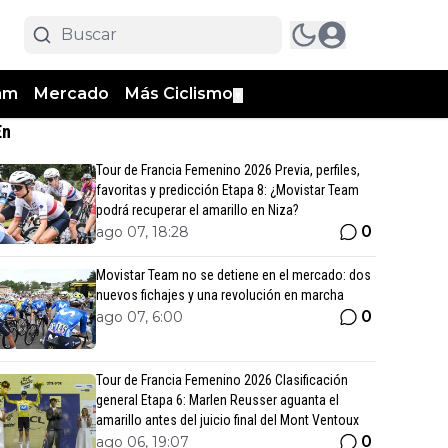
am
Mercado
Más Ciclismo
▼
En
Tour de Francia Femenino 2026 Previa, perfiles,
favoritas y predicción Etapa 8: ¿Movistar Team
podrá recuperar el amarillo en Niza?
0
ago 07, 18:28
Movistar Team no se detiene en el mercado: dos
nuevos fichajes y una revolución en marcha
0
ago 07, 6:00
Tour de Francia Femenino 2026 Clasificación
general Etapa 6: Marlen Reusser aguanta el
amarillo antes del juicio final del Mont Ventoux
0
ago 06, 19:07