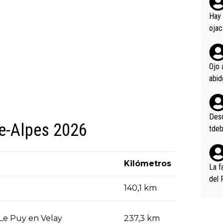
rd p
en l
Hay 
ojac
ojac
casi
la m
Ojo 
oque
na i
o ap
n po
Desde
e-Alpes 2026
tdeb
Kilómetros
La f
del 
140,1 km
n, 3
n (E
or),
 Le Puy en Velay
237,3 km