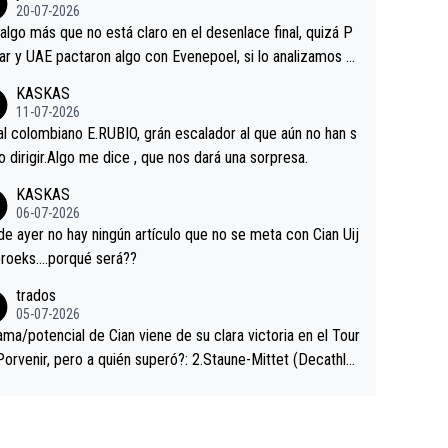
ermaneció pegado a su rueda. Parecía increíble la forma
20-07-2026
a que era capaz de controlar el miedo", recordó."
algo más que no está claro en el desenlace final, quizá P
ar y UAE pactaron algo con Evenepoel, si lo analizamos P
ar no sprintó a tope y de hecho los últimos metros entra
KASKAS
 sin pedalear, luego está el saludo con Evenepoel dándose
11-07-2026
ano de una manera muy fraternal, más allá de los típicos t
al colombiano E.RUBIO, grán escalador al que aún no han s
s en el hombro con que saludaba a Vingegard. Ahí hubo u
abido dirigir.Algo me dice , que nos dará una sorpresa.
ntrahistoria que nunca sabremos. Quién mucho abarca poc
KASKAS
rieta, a ver si por querer poner a Del Toro con calzador e
06-07-2026
sición de podio UAE y Pojacar se van complicar el tour.
 ayer no hay ningún artículo que no se meta con Cian Uij
roeks….porqué será??
trados
05-07-2026
ama/potencial de Cian viene de su clara victoria en el Tour
Porvenir, pero a quién superó?: 2.Staune-Mittet (Decathlo
4º en el pasado Giro), 3.Hessmann (sí, Hessmann...), 4.Rya
DF), 5.Piganzoli (Visma), 6.Fancellu (Ukyo), 7.Wilksch (Tud
 8.Lenny Martinez (Bahrein), 9. Van Belle (Visma), 10. Vace