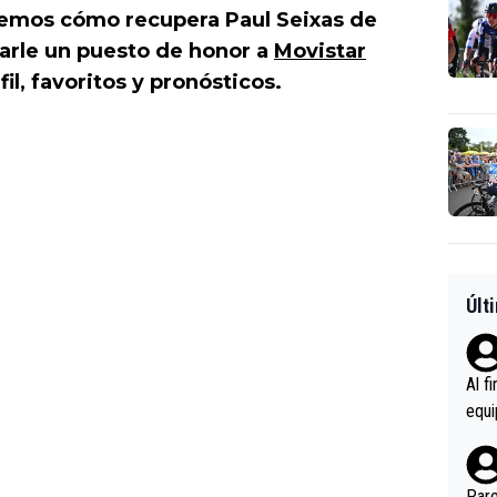
remos cómo recupera Paul Seixas de
darle un puesto de honor a
Movistar
il, favoritos y pronósticos.
Últ
Al f
equi
enir
es.L
ebas
Pare