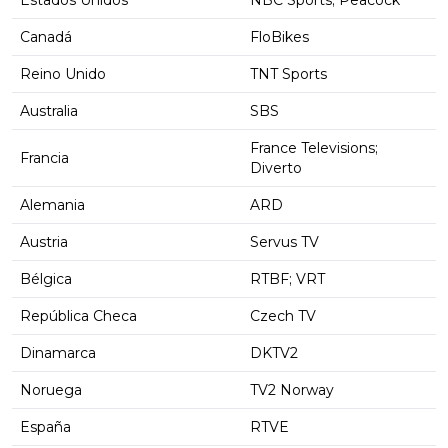
Estados Unidos
NBC Sports; Peacock
Canadá
FloBikes
Reino Unido
TNT Sports
Australia
SBS
France Televisions;
Francia
Diverto
Alemania
ARD
Austria
Servus TV
Bélgica
RTBF; VRT
República Checa
Czech TV
Dinamarca
DKTV2
Noruega
TV2 Norway
España
RTVE