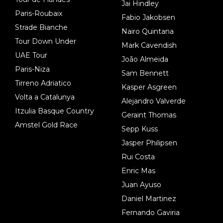
Jai Hindley
Paris-Roubaix
Fabio Jakobsen
Strade Bianche
Nairo Quintana
Tour Down Under
Mark Cavendish
UAE Tour
João Almeida
Paris-Niza
Sam Bennett
Tirreno Adriatico
Kasper Asgreen
Volta a Catalunya
Alejandro Valverde
Itzulia Basque Country
Geraint Thomas
Amstel Gold Race
Sepp Kuss
Jasper Philipsen
Rui Costa
Enric Mas
Juan Ayuso
Daniel Martinez
Fernando Gaviria