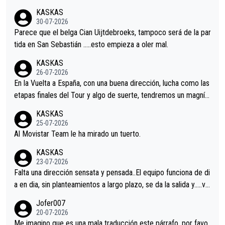
nir.Repito aqui falta algo , y no es precisamente los corredore
KASKAS
s.La única buena noticia es la mejoría de Enric Más en San Seb
30-07-2026
astian.Si en la Vuelta a Burgos sigue la mejoría, podríamos ten
Parece que el belga Cian Uijtdebroeks, tampoco será de la par
er alguna sorpresa en la Vuelta.Ojalá.
tida en San Sebastián …..esto empieza a oler mal.
KASKAS
26-07-2026
En la Vuelta a España, con una buena dirección, lucha como las
etapas finales del Tour y algo de suerte, tendremos un magnífi
co resultado.Acepto apuestas………Suerte
KASKAS
25-07-2026
Al Movistar Team le ha mirado un tuerto.
KASKAS
23-07-2026
Falta una dirección sensata y pensada..El equipo funciona de di
a en dia, sin planteamientos a largo plazo, se da la salida y…..ve
remos qué pasa.Hecho de menos esos directores , Langarica,
Jofer007
Minguez, Velez etc etc.Me da pena vivir estos momentos tan
20-07-2026
tristes sin victorias.
Me imagino que es una mala traducción este párrafo, por favo