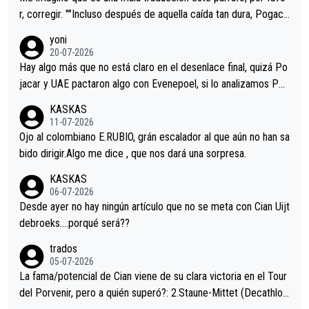
r, corregir. ""Incluso después de aquella caída tan dura, Pogaca
r volvió a atacarle en un descenso durante el Giro y Vingegaard
yoni
permaneció pegado a su rueda. Parecía increíble la forma en l
20-07-2026
a que era capaz de controlar el miedo", recordó."
Hay algo más que no está claro en el desenlace final, quizá Po
jacar y UAE pactaron algo con Evenepoel, si lo analizamos Poj
acar no sprintó a tope y de hecho los últimos metros entra cas
KASKAS
i sin pedalear, luego está el saludo con Evenepoel dándose la
11-07-2026
mano de una manera muy fraternal, más allá de los típicos toqu
Ojo al colombiano E.RUBIO, grán escalador al que aún no han sa
es en el hombro con que saludaba a Vingegard. Ahí hubo una in
bido dirigir.Algo me dice , que nos dará una sorpresa.
trahistoria que nunca sabremos. Quién mucho abarca poco apri
KASKAS
eta, a ver si por querer poner a Del Toro con calzador en posi
06-07-2026
ción de podio UAE y Pojacar se van complicar el tour.
Desde ayer no hay ningún artículo que no se meta con Cian Uijt
debroeks….porqué será??
trados
05-07-2026
La fama/potencial de Cian viene de su clara victoria en el Tour
del Porvenir, pero a quién superó?: 2.Staune-Mittet (Decathlon,