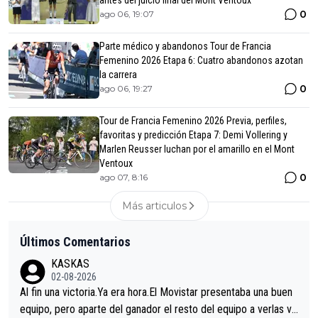
antes del juicio final del Mont Ventoux
0
ago 06, 19:07
Parte médico y abandonos Tour de Francia
Femenino 2026 Etapa 6: Cuatro abandonos azotan
la carrera
0
ago 06, 19:27
Tour de Francia Femenino 2026 Previa, perfiles,
favoritas y predicción Etapa 7: Demi Vollering y
Marlen Reusser luchan por el amarillo en el Mont
Ventoux
0
ago 07, 8:16
Más articulos
Últimos Comentarios
KASKAS
02-08-2026
Al fin una victoria.Ya era hora.El Movistar presentaba una buen
equipo, pero aparte del ganador el resto del equipo a verlas ve