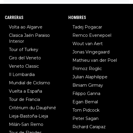
34º en el pasado Giro), 3.Hessmann (sí, Hessmann...), 4.Ryan (E
DF), 5.Piganzoli (Visma), 6.Fancellu (Ukyo), 7.Wilksch (Tudor),
8.Lenny Martinez (Bahrein), 9. Van Belle (Visma), 10. Vacek (Li
CARRERAS
HOMBRES
dl). A tiempo vista se obtiene mucha información...
Volta ao Algarve
Tadej Pogacar
Clasica Jaén Paraiso
Remco Evenepoel
Interior
Wout van Aert
Tour of Turkey
Jonas Vingegaard
Giro del Veneto
Mathieu van der Poel
Veneto Classic
Primoz Roglic
Il Lombardia
Julian Alaphilippe
Mundial de Ciclismo
Biniam Girmay
Vuelta a España
Filippo Ganna
Tour de Francia
Egan Bernal
Critérium du Dauphiné
Tom Pidcock
Lieja-Bastoña-Lieja
Peter Sagan
Milán-San Remo
Richard Carapaz
Tour de Flandes