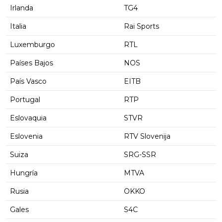
Irlanda
TG4
Italia
Rai Sports
Luxemburgo
RTL
Países Bajos
NOS
País Vasco
EITB
Portugal
RTP
Eslovaquia
STVR
Eslovenia
RTV Slovenija
Suiza
SRG-SSR
Hungría
MTVA
Rusia
OKKO
Gales
S4C