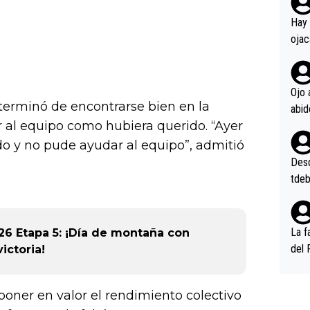
rd p
en l
Hay 
ojac
ojac
casi
la m
Ojo 
terminó de encontrarse bien en la
oque
na i
r al equipo como hubiera querido. “Ayer
o ap
 y no pude ayudar al equipo”, admitió
n po
Desde
tdeb
La f
26 Etapa 5: ¡Día de montaña con
del 
ictoria!
n, 3
n (E
 poner en valor el rendimiento colectivo
or),