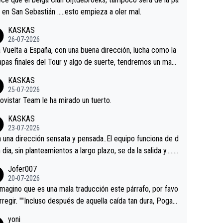
 alguna sorpresa en la Vuelta.Ojalá.
a en San Sebastián …..esto empieza a oler mal.
KASKAS
26-07-2026
a Vuelta a España, con una buena dirección, lucha como la
apas finales del Tour y algo de suerte, tendremos un magn
o resultado.Acepto apuestas………Suerte
KASKAS
25-07-2026
ovistar Team le ha mirado un tuerto.
KASKAS
23-07-2026
a una dirección sensata y pensada..El equipo funciona de d
n dia, sin planteamientos a largo plazo, se da la salida y…..v
os qué pasa.Hecho de menos esos directores , Langaric
Jofer007
inguez, Velez etc etc.Me da pena vivir estos momentos t
20-07-2026
istes sin victorias.
magino que es una mala traducción este párrafo, por favo
orregir. ""Incluso después de aquella caída tan dura, Pogac
olvió a atacarle en un descenso durante el Giro y Vingegaa
yoni