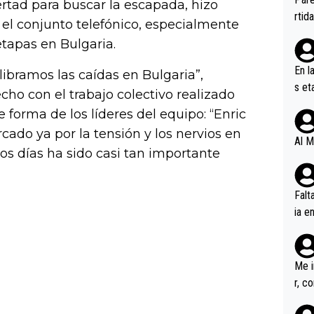
ertad para buscar la escapada, hizo
ener
rtid
a el conjunto telefónico, especialmente
etapas en Bulgaria.
En l
 libramos las caídas en Bulgaria”,
s et
fecho con el trabajo colectivo realizado
ífic
 forma de los líderes del equipo: “Enric
cado ya por la tensión y los nervios en
Al M
ros días ha sido casi tan importante
Falt
ia e
erem
a, M
an tr
Me i
r, c
ar v