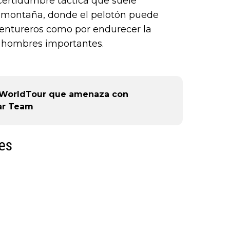
ncertidumbre táctica que suele
 montaña, donde el pelotón puede
ventureros como por endurecer la
s hombres importantes.
te WorldTour que amenaza con
tar Team
es