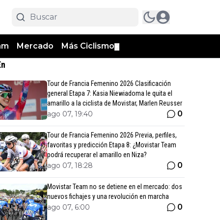
am
Mercado
Más Ciclismo
▼
En
Tour de Francia Femenino 2026 Clasificación
general Etapa 7: Kasia Niewiadoma le quita el
amarillo a la ciclista de Movistar, Marlen Reusser
0
ago 07, 19:40
Tour de Francia Femenino 2026 Previa, perfiles,
favoritas y predicción Etapa 8: ¿Movistar Team
podrá recuperar el amarillo en Niza?
0
ago 07, 18:28
Movistar Team no se detiene en el mercado: dos
nuevos fichajes y una revolución en marcha
0
ago 07, 6:00