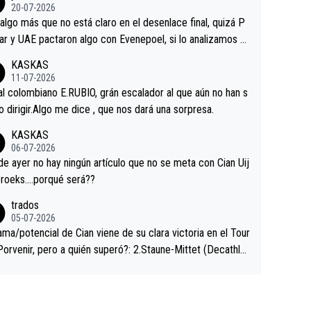
ermaneció pegado a su rueda. Parecía increíble la forma
20-07-2026
a que era capaz de controlar el miedo", recordó."
algo más que no está claro en el desenlace final, quizá P
ar y UAE pactaron algo con Evenepoel, si lo analizamos P
ar no sprintó a tope y de hecho los últimos metros entra
KASKAS
 sin pedalear, luego está el saludo con Evenepoel dándose
11-07-2026
ano de una manera muy fraternal, más allá de los típicos t
al colombiano E.RUBIO, grán escalador al que aún no han s
s en el hombro con que saludaba a Vingegard. Ahí hubo u
abido dirigir.Algo me dice , que nos dará una sorpresa.
ntrahistoria que nunca sabremos. Quién mucho abarca poc
KASKAS
rieta, a ver si por querer poner a Del Toro con calzador e
06-07-2026
sición de podio UAE y Pojacar se van complicar el tour.
 ayer no hay ningún artículo que no se meta con Cian Uij
roeks….porqué será??
trados
05-07-2026
ama/potencial de Cian viene de su clara victoria en el Tour
Porvenir, pero a quién superó?: 2.Staune-Mittet (Decathlo
4º en el pasado Giro), 3.Hessmann (sí, Hessmann...), 4.Rya
DF), 5.Piganzoli (Visma), 6.Fancellu (Ukyo), 7.Wilksch (Tud
 8.Lenny Martinez (Bahrein), 9. Van Belle (Visma), 10. Vace