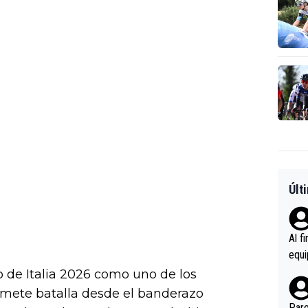
Últ
Al f
equi
enir
o de Italia 2026 como uno de los
es.L
mete batalla desde el banderazo
ebas
Pare