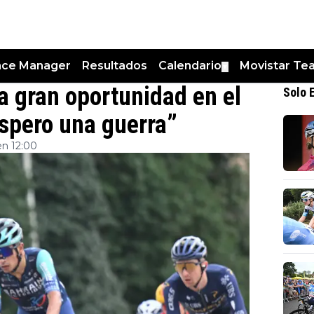
nce Manager
Resultados
Calendario
Movistar Te
▼
a gran oportunidad en el
Solo 
espero una guerra”
en 12:00