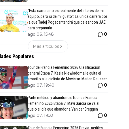
"Esta carrera no es realmente del interés de mi
equipo, pero sí de mi gusto": La única carrera por
la que Tadej Pogacar tendrá que pelear con UAE
para prepararla
0
ago 06, 15:48
Más articulos
ades Populares
Tour de Francia Femenino 2026 Clasificación
general Etapa 7: Kasia Niewiadoma le quita el
amarillo a la ciclista de Movistar, Marlen Reusser
0
ago 07, 19:40
Parte médico y abandonos Tour de Francia
Femenino 2026 Etapa 7: Mavi García se va al
suelo el día que abandona Van der Breggen
0
ago 07, 19:23
Tour de Francia Femenino 2026 Previa, perfiles,