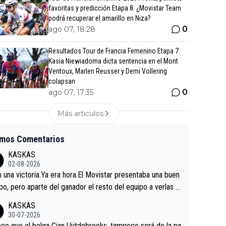
favoritas y predicción Etapa 8: ¿Movistar Team
podrá recuperar el amarillo en Niza?
0
ago 07, 18:28
Resultados Tour de Francia Femenino Etapa 7:
Kasia Niewiadoma dicta sentencia en el Mont
Ventoux, Marlen Reusser y Demi Vollering
colapsan
0
ago 07, 17:35
Más articulos
imos Comentarios
KASKAS
02-08-2026
in una victoria.Ya era hora.El Movistar presentaba una buen
po, pero aparte del ganador el resto del equipo a verlas v
.Repito aqui falta algo , y no es precisamente los corredor
KASKAS
a única buena noticia es la mejoría de Enric Más en San S
30-07-2026
tian.Si en la Vuelta a Burgos sigue la mejoría, podríamos t
ce que el belga Cian Uijtdebroeks, tampoco será de la pa