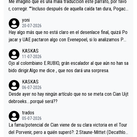
Me imagino que es una mala traducción este párrafo, por favo
r, corregir. ""Incluso después de aquella caída tan dura, Pogaca
r volvió a atacarle en un descenso durante el Giro y Vingegaard
yoni
permaneció pegado a su rueda. Parecía increíble la forma en l
20-07-2026
a que era capaz de controlar el miedo", recordó."
Hay algo más que no está claro en el desenlace final, quizá Po
jacar y UAE pactaron algo con Evenepoel, si lo analizamos Poj
acar no sprintó a tope y de hecho los últimos metros entra cas
KASKAS
i sin pedalear, luego está el saludo con Evenepoel dándose la
11-07-2026
mano de una manera muy fraternal, más allá de los típicos toqu
Ojo al colombiano E.RUBIO, grán escalador al que aún no han sa
es en el hombro con que saludaba a Vingegard. Ahí hubo una in
bido dirigir.Algo me dice , que nos dará una sorpresa.
trahistoria que nunca sabremos. Quién mucho abarca poco apri
KASKAS
eta, a ver si por querer poner a Del Toro con calzador en posi
06-07-2026
ción de podio UAE y Pojacar se van complicar el tour.
Desde ayer no hay ningún artículo que no se meta con Cian Uijt
debroeks….porqué será??
trados
05-07-2026
La fama/potencial de Cian viene de su clara victoria en el Tour
del Porvenir, pero a quién superó?: 2.Staune-Mittet (Decathlon,