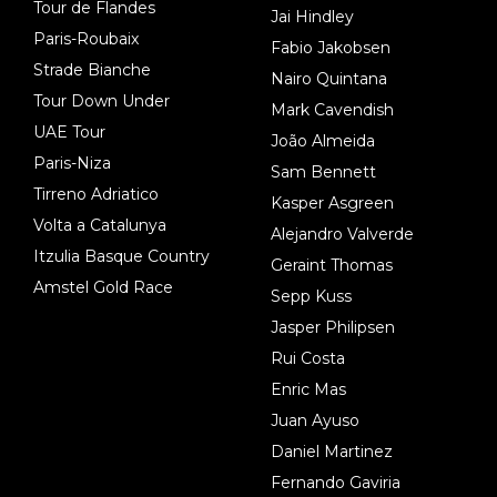
Tour de Flandes
Jai Hindley
Paris-Roubaix
Fabio Jakobsen
Strade Bianche
Nairo Quintana
Tour Down Under
Mark Cavendish
UAE Tour
João Almeida
Paris-Niza
Sam Bennett
Tirreno Adriatico
Kasper Asgreen
Volta a Catalunya
Alejandro Valverde
Itzulia Basque Country
Geraint Thomas
Amstel Gold Race
Sepp Kuss
Jasper Philipsen
Rui Costa
Enric Mas
Juan Ayuso
Daniel Martinez
Fernando Gaviria