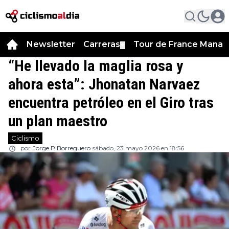
Newsletter
Carreras
Tour de France Manag
▼
“He llevado la maglia rosa y
ahora esta”: Jhonatan Narvaez
encuentra petróleo en el Giro tras
un plan maestro
Ciclismo
por
Jorge P Borreguero
sábado, 23 mayo 2026 en 18:56