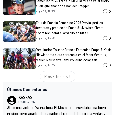
Femenino 2026 Etapa 7: Mavi García se va al suelo
el día que abandona Van der Breggen
0
ago 07, 19:23
Tour de Francia Femenino 2026 Previa, perfiles,
favoritas y predicción Etapa 8: ¿Movistar Team
podrá recuperar el amarillo en Niza?
0
ago 07, 18:28
Resultados Tour de Francia Femenino Etapa 7: Kasia
Niewiadoma dicta sentencia en el Mont Ventoux,
Marlen Reusser y Demi Vollering colapsan
0
ago 07, 17:35
Más articulos
Últimos Comentarios
KASKAS
02-08-2026
Al fin una victoria.Ya era hora.El Movistar presentaba una buen
equipo, pero aparte del ganador el resto del equipo a verlas ve