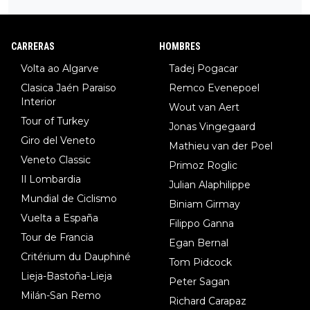
34º en el pasado Giro), 3.Hessmann (sí, Hessmann...), 4.Ryan (E
DF), 5.Piganzoli (Visma), 6.Fancellu (Ukyo), 7.Wilksch (Tudor),
8.Lenny Martinez (Bahrein), 9. Van Belle (Visma), 10. Vacek (Li
CARRERAS
HOMBRES
dl). A tiempo vista se obtiene mucha información...
Volta ao Algarve
Tadej Pogacar
Clasica Jaén Paraiso
Remco Evenepoel
Interior
Wout van Aert
Tour of Turkey
Jonas Vingegaard
Giro del Veneto
Mathieu van der Poel
Veneto Classic
Primoz Roglic
Il Lombardia
Julian Alaphilippe
Mundial de Ciclismo
Biniam Girmay
Vuelta a España
Filippo Ganna
Tour de Francia
Egan Bernal
Critérium du Dauphiné
Tom Pidcock
Lieja-Bastoña-Lieja
Peter Sagan
Milán-San Remo
Richard Carapaz