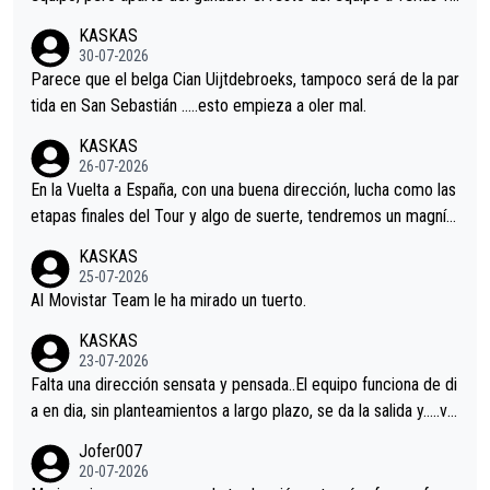
nir.Repito aqui falta algo , y no es precisamente los corredore
KASKAS
s.La única buena noticia es la mejoría de Enric Más en San Seb
30-07-2026
astian.Si en la Vuelta a Burgos sigue la mejoría, podríamos ten
Parece que el belga Cian Uijtdebroeks, tampoco será de la par
er alguna sorpresa en la Vuelta.Ojalá.
tida en San Sebastián …..esto empieza a oler mal.
KASKAS
26-07-2026
En la Vuelta a España, con una buena dirección, lucha como las
etapas finales del Tour y algo de suerte, tendremos un magnífi
co resultado.Acepto apuestas………Suerte
KASKAS
25-07-2026
Al Movistar Team le ha mirado un tuerto.
KASKAS
23-07-2026
Falta una dirección sensata y pensada..El equipo funciona de di
a en dia, sin planteamientos a largo plazo, se da la salida y…..ve
remos qué pasa.Hecho de menos esos directores , Langarica,
Jofer007
Minguez, Velez etc etc.Me da pena vivir estos momentos tan
20-07-2026
tristes sin victorias.