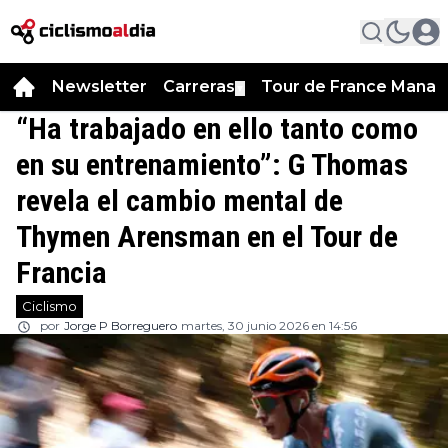
Newsletter
Carreras
Tour de France Manag
▼
“Ha trabajado en ello tanto como
en su entrenamiento”: G Thomas
revela el cambio mental de
Thymen Arensman en el Tour de
Francia
Ciclismo
por
Jorge P Borreguero
martes, 30 junio 2026 en 14:56