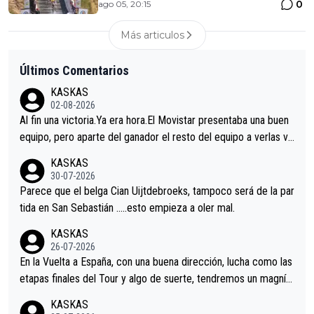
0
ago 05, 20:15
Más articulos
Últimos Comentarios
KASKAS
02-08-2026
Al fin una victoria.Ya era hora.El Movistar presentaba una buen
equipo, pero aparte del ganador el resto del equipo a verlas ve
nir.Repito aqui falta algo , y no es precisamente los corredore
KASKAS
s.La única buena noticia es la mejoría de Enric Más en San Seb
30-07-2026
astian.Si en la Vuelta a Burgos sigue la mejoría, podríamos ten
Parece que el belga Cian Uijtdebroeks, tampoco será de la par
er alguna sorpresa en la Vuelta.Ojalá.
tida en San Sebastián …..esto empieza a oler mal.
KASKAS
26-07-2026
En la Vuelta a España, con una buena dirección, lucha como las
etapas finales del Tour y algo de suerte, tendremos un magnífi
co resultado.Acepto apuestas………Suerte
KASKAS