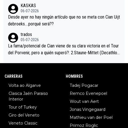
trahistoria que nunca sabremos. Quién mucho abarca poco apri
KASKAS
eta, a ver si por querer poner a Del Toro con calzador en posi
06-07-2026
ción de podio UAE y Pojacar se van complicar el tour.
Desde ayer no hay ningún artículo que no se meta con Cian Uijt
debroeks….porqué será??
trados
05-07-2026
La fama/potencial de Cian viene de su clara victoria en el Tour
del Porvenir, pero a quién superó?: 2.Staune-Mittet (Decathlon,
34º en el pasado Giro), 3.Hessmann (sí, Hessmann...), 4.Ryan (E
DF), 5.Piganzoli (Visma), 6.Fancellu (Ukyo), 7.Wilksch (Tudor),
8.Lenny Martinez (Bahrein), 9. Van Belle (Visma), 10. Vacek (Li
CARRERAS
HOMBRES
dl). A tiempo vista se obtiene mucha información...
Volta ao Algarve
Tadej Pogacar
Clasica Jaén Paraiso
Remco Evenepoel
Interior
Wout van Aert
Tour of Turkey
Jonas Vingegaard
Giro del Veneto
Mathieu van der Poel
Veneto Classic
Primoz Roglic