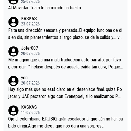
25-07-2026
Al Movistar Team le ha mirado un tuerto.
KASKAS
23-07-2026
Falta una dirección sensata y pensada..El equipo funciona de di
a en dia, sin planteamientos a largo plazo, se da la salida y…..ve
remos qué pasa.Hecho de menos esos directores , Langarica,
Jofer007
Minguez, Velez etc etc.Me da pena vivir estos momentos tan
20-07-2026
tristes sin victorias.
Me imagino que es una mala traducción este párrafo, por favo
r, corregir. ""Incluso después de aquella caída tan dura, Pogaca
r volvió a atacarle en un descenso durante el Giro y Vingegaard
yoni
permaneció pegado a su rueda. Parecía increíble la forma en l
20-07-2026
a que era capaz de controlar el miedo", recordó."
Hay algo más que no está claro en el desenlace final, quizá Po
jacar y UAE pactaron algo con Evenepoel, si lo analizamos Poj
acar no sprintó a tope y de hecho los últimos metros entra cas
KASKAS
i sin pedalear, luego está el saludo con Evenepoel dándose la
11-07-2026
mano de una manera muy fraternal, más allá de los típicos toqu
Ojo al colombiano E.RUBIO, grán escalador al que aún no han sa
es en el hombro con que saludaba a Vingegard. Ahí hubo una in
bido dirigir.Algo me dice , que nos dará una sorpresa.