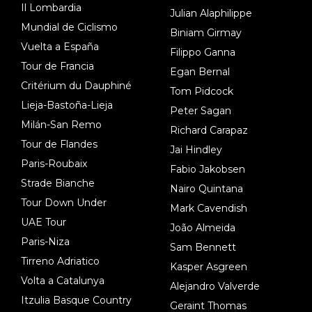
Il Lombardia
Julian Alaphilippe
Mundial de Ciclismo
Biniam Girmay
Vuelta a España
Filippo Ganna
Tour de Francia
Egan Bernal
Critérium du Dauphiné
Tom Pidcock
Lieja-Bastoña-Lieja
Peter Sagan
Milán-San Remo
Richard Carapaz
Tour de Flandes
Jai Hindley
Paris-Roubaix
Fabio Jakobsen
Strade Bianche
Nairo Quintana
Tour Down Under
Mark Cavendish
UAE Tour
João Almeida
Paris-Niza
Sam Bennett
Tirreno Adriatico
Kasper Asgreen
Volta a Catalunya
Alejandro Valverde
Itzulia Basque Country
Geraint Thomas