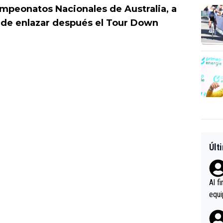
mpeonatos Nacionales de Australia, a
d de enlazar después el Tour Down
Últ
Al f
equi
enir
es.L