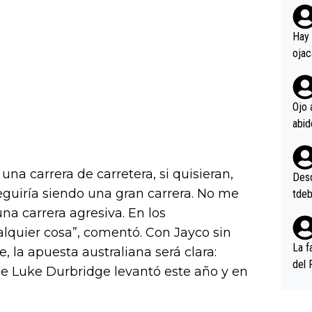
rd p
en l
Hay 
ojac
ojac
casi
la m
Ojo 
oque
na i
o ap
n po
na carrera de carretera, si quisieran,
Desde
guiría siendo una gran carrera. No me
tdeb
na carrera agresiva. En los
quier cosa”, comentó. Con Jayco sin
La f
, la apuesta australiana será clara:
del 
que Luke Durbridge levantó este año y en
n, 3
n (E