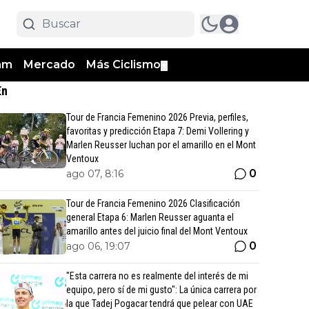
am
Mercado
Más Ciclismo
▼
En
Tour de Francia Femenino 2026 Previa, perfiles,
favoritas y predicción Etapa 7: Demi Vollering y
Marlen Reusser luchan por el amarillo en el Mont
Ventoux
0
ago 07, 8:16
Tour de Francia Femenino 2026 Clasificación
general Etapa 6: Marlen Reusser aguanta el
amarillo antes del juicio final del Mont Ventoux
0
ago 06, 19:07
"Esta carrera no es realmente del interés de mi
equipo, pero sí de mi gusto": La única carrera por
la que Tadej Pogacar tendrá que pelear con UAE