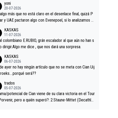
yoni
ermaneció pegado a su rueda. Parecía increíble la forma
20-07-2026
a que era capaz de controlar el miedo", recordó."
algo más que no está claro en el desenlace final, quizá P
ar y UAE pactaron algo con Evenepoel, si lo analizamos P
ar no sprintó a tope y de hecho los últimos metros entra
KASKAS
 sin pedalear, luego está el saludo con Evenepoel dándose
11-07-2026
ano de una manera muy fraternal, más allá de los típicos t
al colombiano E.RUBIO, grán escalador al que aún no han s
s en el hombro con que saludaba a Vingegard. Ahí hubo u
abido dirigir.Algo me dice , que nos dará una sorpresa.
ntrahistoria que nunca sabremos. Quién mucho abarca poc
KASKAS
rieta, a ver si por querer poner a Del Toro con calzador e
06-07-2026
sición de podio UAE y Pojacar se van complicar el tour.
 ayer no hay ningún artículo que no se meta con Cian Uij
roeks….porqué será??
trados
05-07-2026
ama/potencial de Cian viene de su clara victoria en el Tour
Porvenir, pero a quién superó?: 2.Staune-Mittet (Decathlo
4º en el pasado Giro), 3.Hessmann (sí, Hessmann...), 4.Rya
DF), 5.Piganzoli (Visma), 6.Fancellu (Ukyo), 7.Wilksch (Tud