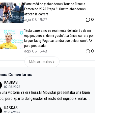
Parte médico y abandonos Tour de Francia
Femenino 2026 Etapa 6: Cuatro abandonos
azotan la carrera
0
ago 06, 19:27
"Esta carrera no es realmente del interés de mi
equipo, pero sí de mi gusto": La única carrera por
la que Tadej Pogacar tendrá que pelear con UAE
para prepararla
0
ago 06, 15:48
Más articulos
imos Comentarios
KASKAS
02-08-2026
in una victoria.Ya era hora.El Movistar presentaba una buen
po, pero aparte del ganador el resto del equipo a verlas v
.Repito aqui falta algo , y no es precisamente los corredor
KASKAS
a única buena noticia es la mejoría de Enric Más en San S
30-07-2026