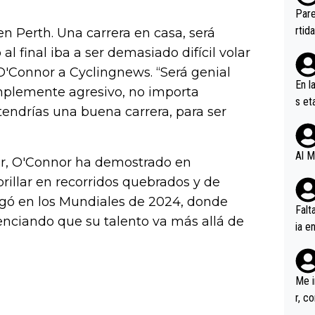
ebas
Pare
ener
rtid
en Perth. Una carrera en casa, será
al final iba a ser demasiado difícil volar
 O'Connor a Cyclingnews. “Será genial
En l
implemente agresivo, no importa
s et
tendrías una buena carrera, para ser
ífic
Al M
dor, O'Connor ha demostrado en
illar en recorridos quebrados y de
legó en los Mundiales de 2024, donde
Falt
enciando que su talento va más allá de
ia e
erem
a, M
an tr
Me i
r, c
ar v