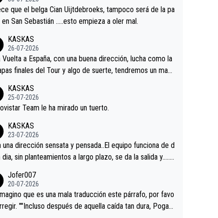
tian.Si en la Vuelta a Burgos sigue la mejoría, podríamos t
ce que el belga Cian Uijtdebroeks, tampoco será de la pa
 alguna sorpresa en la Vuelta.Ojalá.
a en San Sebastián …..esto empieza a oler mal.
KASKAS
26-07-2026
a Vuelta a España, con una buena dirección, lucha como la
apas finales del Tour y algo de suerte, tendremos un magn
o resultado.Acepto apuestas………Suerte
KASKAS
25-07-2026
ovistar Team le ha mirado un tuerto.
KASKAS
23-07-2026
a una dirección sensata y pensada..El equipo funciona de d
n dia, sin planteamientos a largo plazo, se da la salida y…..v
os qué pasa.Hecho de menos esos directores , Langaric
Jofer007
inguez, Velez etc etc.Me da pena vivir estos momentos t
20-07-2026
istes sin victorias.
magino que es una mala traducción este párrafo, por favo
orregir. ""Incluso después de aquella caída tan dura, Pogac
olvió a atacarle en un descenso durante el Giro y Vingegaa