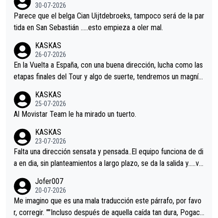
s.La única buena noticia es la mejoría de Enric Más en San Seb
30-07-2026
astian.Si en la Vuelta a Burgos sigue la mejoría, podríamos ten
Parece que el belga Cian Uijtdebroeks, tampoco será de la par
er alguna sorpresa en la Vuelta.Ojalá.
tida en San Sebastián …..esto empieza a oler mal.
KASKAS
26-07-2026
En la Vuelta a España, con una buena dirección, lucha como las
etapas finales del Tour y algo de suerte, tendremos un magnífi
co resultado.Acepto apuestas………Suerte
KASKAS
25-07-2026
Al Movistar Team le ha mirado un tuerto.
KASKAS
23-07-2026
Falta una dirección sensata y pensada..El equipo funciona de di
a en dia, sin planteamientos a largo plazo, se da la salida y…..ve
remos qué pasa.Hecho de menos esos directores , Langarica,
Jofer007
Minguez, Velez etc etc.Me da pena vivir estos momentos tan
20-07-2026
tristes sin victorias.
Me imagino que es una mala traducción este párrafo, por favo
r, corregir. ""Incluso después de aquella caída tan dura, Pogaca