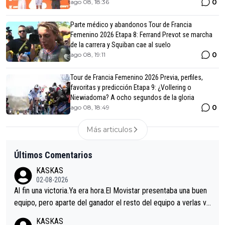
0
ago 08, 18:36
Parte médico y abandonos Tour de Francia
Femenino 2026 Etapa 8: Ferrand Prevot se marcha
de la carrera y Squiban cae al suelo
0
ago 08, 19:11
Tour de Francia Femenino 2026 Previa, perfiles,
favoritas y predicción Etapa 9: ¿Vollering o
Niewiadoma? A ocho segundos de la gloria
0
ago 08, 18:49
Más articulos
Últimos Comentarios
KASKAS
02-08-2026
Al fin una victoria.Ya era hora.El Movistar presentaba una buen
equipo, pero aparte del ganador el resto del equipo a verlas ve
nir.Repito aqui falta algo , y no es precisamente los corredore
KASKAS