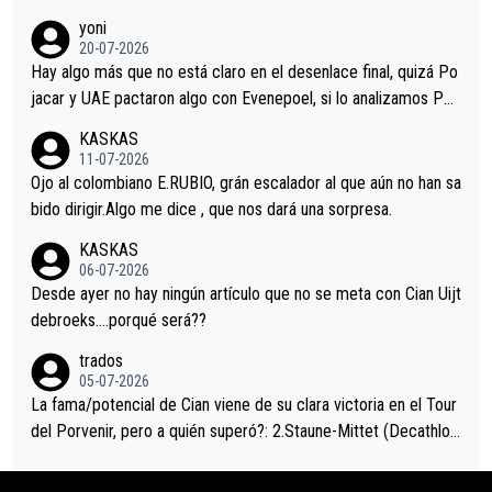
r volvió a atacarle en un descenso durante el Giro y Vingegaard
yoni
permaneció pegado a su rueda. Parecía increíble la forma en l
20-07-2026
a que era capaz de controlar el miedo", recordó."
Hay algo más que no está claro en el desenlace final, quizá Po
jacar y UAE pactaron algo con Evenepoel, si lo analizamos Poj
acar no sprintó a tope y de hecho los últimos metros entra cas
KASKAS
i sin pedalear, luego está el saludo con Evenepoel dándose la
11-07-2026
mano de una manera muy fraternal, más allá de los típicos toqu
Ojo al colombiano E.RUBIO, grán escalador al que aún no han sa
es en el hombro con que saludaba a Vingegard. Ahí hubo una in
bido dirigir.Algo me dice , que nos dará una sorpresa.
trahistoria que nunca sabremos. Quién mucho abarca poco apri
KASKAS
eta, a ver si por querer poner a Del Toro con calzador en posi
06-07-2026
ción de podio UAE y Pojacar se van complicar el tour.
Desde ayer no hay ningún artículo que no se meta con Cian Uijt
debroeks….porqué será??
trados
05-07-2026
La fama/potencial de Cian viene de su clara victoria en el Tour
del Porvenir, pero a quién superó?: 2.Staune-Mittet (Decathlon,
34º en el pasado Giro), 3.Hessmann (sí, Hessmann...), 4.Ryan (E
DF), 5.Piganzoli (Visma), 6.Fancellu (Ukyo), 7.Wilksch (Tudor),