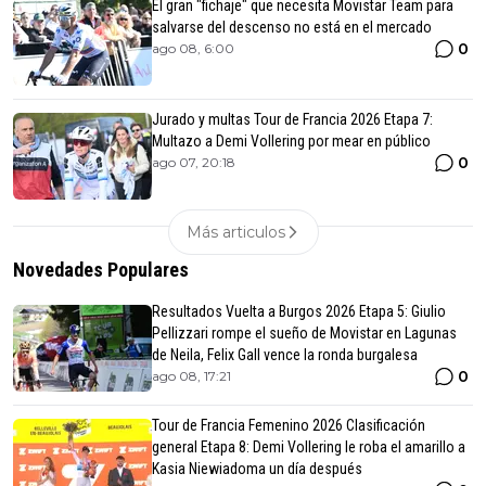
El gran "fichaje" que necesita Movistar Team para
salvarse del descenso no está en el mercado
0
ago 08, 6:00
Jurado y multas Tour de Francia 2026 Etapa 7:
Multazo a Demi Vollering por mear en público
0
ago 07, 20:18
Más articulos
Novedades Populares
Resultados Vuelta a Burgos 2026 Etapa 5: Giulio
Pellizzari rompe el sueño de Movistar en Lagunas
de Neila, Felix Gall vence la ronda burgalesa
0
ago 08, 17:21
Tour de Francia Femenino 2026 Clasificación
general Etapa 8: Demi Vollering le roba el amarillo a
Kasia Niewiadoma un día después