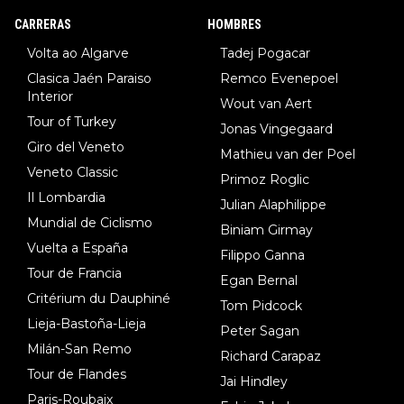
8.Lenny Martinez (Bahrein), 9. Van Belle (Visma), 10. Vacek (Li
CARRERAS
HOMBRES
dl). A tiempo vista se obtiene mucha información...
Volta ao Algarve
Tadej Pogacar
Clasica Jaén Paraiso
Remco Evenepoel
Interior
Wout van Aert
Tour of Turkey
Jonas Vingegaard
Giro del Veneto
Mathieu van der Poel
Veneto Classic
Primoz Roglic
Il Lombardia
Julian Alaphilippe
Mundial de Ciclismo
Biniam Girmay
Vuelta a España
Filippo Ganna
Tour de Francia
Egan Bernal
Critérium du Dauphiné
Tom Pidcock
Lieja-Bastoña-Lieja
Peter Sagan
Milán-San Remo
Richard Carapaz
Tour de Flandes
Jai Hindley
Paris-Roubaix