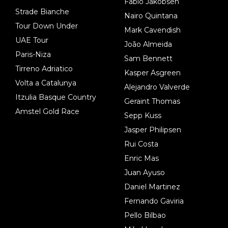
Fabio Jakobsen
Strade Bianche
Nairo Quintana
Tour Down Under
Mark Cavendish
UAE Tour
João Almeida
Paris-Niza
Sam Bennett
Tirreno Adriatico
Kasper Asgreen
Volta a Catalunya
Alejandro Valverde
Itzulia Basque Country
Geraint Thomas
Amstel Gold Race
Sepp Kuss
Jasper Philipsen
Rui Costa
Enric Mas
Juan Ayuso
Daniel Martinez
Fernando Gaviria
Pello Bilbao