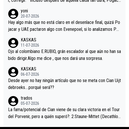
r, corregir. ""Incluso después de aquella caída tan dura, Pogaca
r volvió a atacarle en un descenso durante el Giro y Vingegaard
yoni
permaneció pegado a su rueda. Parecía increíble la forma en l
20-07-2026
a que era capaz de controlar el miedo", recordó."
Hay algo más que no está claro en el desenlace final, quizá Po
jacar y UAE pactaron algo con Evenepoel, si lo analizamos Poj
acar no sprintó a tope y de hecho los últimos metros entra cas
KASKAS
i sin pedalear, luego está el saludo con Evenepoel dándose la
11-07-2026
mano de una manera muy fraternal, más allá de los típicos toqu
Ojo al colombiano E.RUBIO, grán escalador al que aún no han sa
es en el hombro con que saludaba a Vingegard. Ahí hubo una in
bido dirigir.Algo me dice , que nos dará una sorpresa.
trahistoria que nunca sabremos. Quién mucho abarca poco apri
KASKAS
eta, a ver si por querer poner a Del Toro con calzador en posi
06-07-2026
ción de podio UAE y Pojacar se van complicar el tour.
Desde ayer no hay ningún artículo que no se meta con Cian Uijt
debroeks….porqué será??
trados
05-07-2026
La fama/potencial de Cian viene de su clara victoria en el Tour
del Porvenir, pero a quién superó?: 2.Staune-Mittet (Decathlon,
34º en el pasado Giro), 3.Hessmann (sí, Hessmann...), 4.Ryan (E