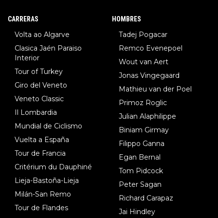
DF), 5.Piganzoli (Visma), 6.Fancellu (Ukyo), 7.Wilksch (Tudor),
8.Lenny Martinez (Bahrein), 9. Van Belle (Visma), 10. Vacek (Li
CARRERAS
HOMBRES
dl). A tiempo vista se obtiene mucha información...
Volta ao Algarve
Tadej Pogacar
Clasica Jaén Paraiso
Remco Evenepoel
Interior
Wout van Aert
Tour of Turkey
Jonas Vingegaard
Giro del Veneto
Mathieu van der Poel
Veneto Classic
Primoz Roglic
Il Lombardia
Julian Alaphilippe
Mundial de Ciclismo
Biniam Girmay
Vuelta a España
Filippo Ganna
Tour de Francia
Egan Bernal
Critérium du Dauphiné
Tom Pidcock
Lieja-Bastoña-Lieja
Peter Sagan
Milán-San Remo
Richard Carapaz
Tour de Flandes
Jai Hindley