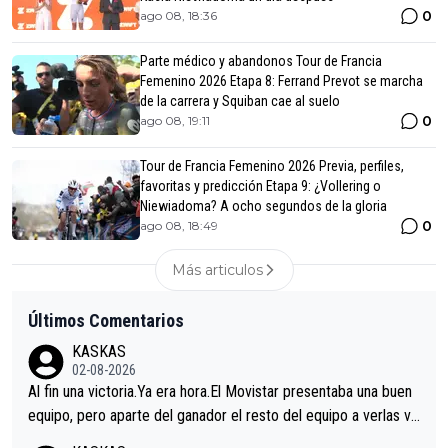
0
ago 08, 18:36
Parte médico y abandonos Tour de Francia
Femenino 2026 Etapa 8: Ferrand Prevot se marcha
de la carrera y Squiban cae al suelo
0
ago 08, 19:11
Tour de Francia Femenino 2026 Previa, perfiles,
favoritas y predicción Etapa 9: ¿Vollering o
Niewiadoma? A ocho segundos de la gloria
0
ago 08, 18:49
Más articulos
Últimos Comentarios
KASKAS
02-08-2026
Al fin una victoria.Ya era hora.El Movistar presentaba una buen
equipo, pero aparte del ganador el resto del equipo a verlas ve
nir.Repito aqui falta algo , y no es precisamente los corredore