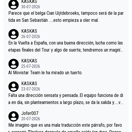
KASKAS
s.La única buena noticia es la mejoría de Enric Más en San Seb
30-07-2026
astian.Si en la Vuelta a Burgos sigue la mejoría, podríamos ten
Parece que el belga Cian Uijtdebroeks, tampoco será de la par
er alguna sorpresa en la Vuelta.Ojalá.
tida en San Sebastián …..esto empieza a oler mal.
KASKAS
26-07-2026
En la Vuelta a España, con una buena dirección, lucha como las
etapas finales del Tour y algo de suerte, tendremos un magnífi
co resultado.Acepto apuestas………Suerte
KASKAS
25-07-2026
Al Movistar Team le ha mirado un tuerto.
KASKAS
23-07-2026
Falta una dirección sensata y pensada..El equipo funciona de di
a en dia, sin planteamientos a largo plazo, se da la salida y…..ve
remos qué pasa.Hecho de menos esos directores , Langarica,
Jofer007
Minguez, Velez etc etc.Me da pena vivir estos momentos tan
20-07-2026
tristes sin victorias.
Me imagino que es una mala traducción este párrafo, por favo