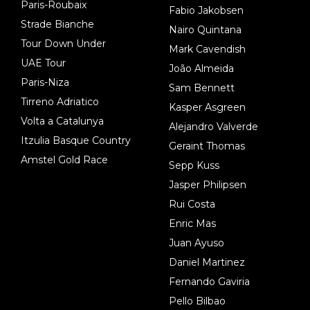
Paris-Roubaix
Fabio Jakobsen
Strade Bianche
Nairo Quintana
Tour Down Under
Mark Cavendish
UAE Tour
João Almeida
Paris-Niza
Sam Bennett
Tirreno Adriatico
Kasper Asgreen
Volta a Catalunya
Alejandro Valverde
Itzulia Basque Country
Geraint Thomas
Amstel Gold Race
Sepp Kuss
Jasper Philipsen
Rui Costa
Enric Mas
Juan Ayuso
Daniel Martinez
Fernando Gaviria
Pello Bilbao