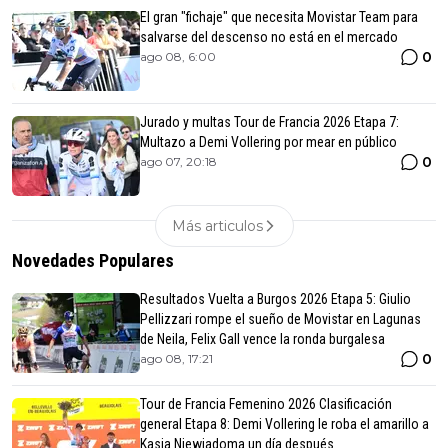
El gran "fichaje" que necesita Movistar Team para
salvarse del descenso no está en el mercado
0
ago 08, 6:00
Jurado y multas Tour de Francia 2026 Etapa 7:
Multazo a Demi Vollering por mear en público
0
ago 07, 20:18
Más articulos
Novedades Populares
Resultados Vuelta a Burgos 2026 Etapa 5: Giulio
Pellizzari rompe el sueño de Movistar en Lagunas
de Neila, Felix Gall vence la ronda burgalesa
0
ago 08, 17:21
Tour de Francia Femenino 2026 Clasificación
general Etapa 8: Demi Vollering le roba el amarillo a
Kasia Niewiadoma un día después