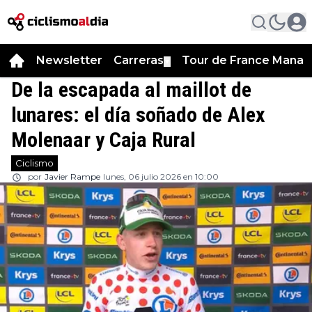
Newsletter
Carreras
Tour de France Manag
▼
De la escapada al maillot de
lunares: el día soñado de Alex
Molenaar y Caja Rural
Ciclismo
por
Javier Rampe
lunes, 06 julio 2026 en 10:00