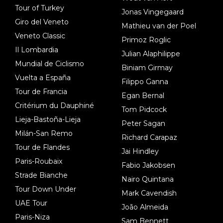
Tour of Turkey
Jonas Vingegaard
Giro del Veneto
Mathieu van der Poel
Veneto Classic
Primoz Roglic
Il Lombardia
Julian Alaphilippe
Mundial de Ciclismo
Biniam Girmay
Vuelta a España
Filippo Ganna
Tour de Francia
Egan Bernal
Critérium du Dauphiné
Tom Pidcock
Lieja-Bastoña-Lieja
Peter Sagan
Milán-San Remo
Richard Carapaz
Tour de Flandes
Jai Hindley
Paris-Roubaix
Fabio Jakobsen
Strade Bianche
Nairo Quintana
Tour Down Under
Mark Cavendish
UAE Tour
João Almeida
Paris-Niza
Sam Bennett