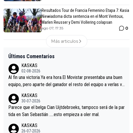
Resultados Tour de Francia Femenino Etapa 7: Kasia
Niewiadoma dicta sentencia en el Mont Ventoux,
Marlen Reusser y Demi Vollering colapsan
0
ago 07, 17:35
Más articulos
Últimos Comentarios
KASKAS
02-08-2026
Al fin una victoria.Ya era hora.El Movistar presentaba una buen
equipo, pero aparte del ganador el resto del equipo a verlas ve
nir.Repito aqui falta algo , y no es precisamente los corredore
KASKAS
s.La única buena noticia es la mejoría de Enric Más en San Seb
30-07-2026
astian.Si en la Vuelta a Burgos sigue la mejoría, podríamos ten
Parece que el belga Cian Uijtdebroeks, tampoco será de la par
er alguna sorpresa en la Vuelta.Ojalá.
tida en San Sebastián …..esto empieza a oler mal.
KASKAS
26-07-2026