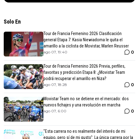
Solo En
Tour de Francia Femenino 2026 Clasificación
general Etapa 7: Kasia Niewiadoma le quita el
amarillo a la ciclista de Movistar, Marlen Reusser
0
ago 07, 19:40
Tour de Francia Femenino 2026 Previa, perfiles,
favoritas y predicción Etapa 8: ¿Movistar Team
podrá recuperar el amarillo en Niza?
0
ago 07, 18:28
Movistar Team no se detiene en el mercado: dos
nuevos fichajes y una revolución en marcha
0
ago 07, 6:00
"Esta carrera no es realmente del interés de mi
equipo, pero sí de mi gusto": La única carrera por la