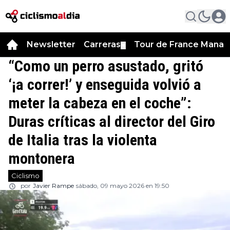
Newsletter
Carreras
Tour de France Manag
▼
“Como un perro asustado, gritó
‘¡a correr!’ y enseguida volvió a
meter la cabeza en el coche”:
Duras críticas al director del Giro
de Italia tras la violenta
montonera
Ciclismo
por
Javier Rampe
sábado, 09 mayo 2026 en 19:50