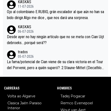
KASKAS
i sin pedalear, luego está el saludo con Evenepoel dándose la
11-07-2026
mano de una manera muy fraternal, más allá de los típicos toqu
Ojo al colombiano E.RUBIO, grán escalador al que aún no han sa
es en el hombro con que saludaba a Vingegard. Ahí hubo una in
bido dirigir.Algo me dice , que nos dará una sorpresa.
trahistoria que nunca sabremos. Quién mucho abarca poco apri
KASKAS
eta, a ver si por querer poner a Del Toro con calzador en posi
06-07-2026
ción de podio UAE y Pojacar se van complicar el tour.
Desde ayer no hay ningún artículo que no se meta con Cian Uijt
debroeks….porqué será??
trados
05-07-2026
La fama/potencial de Cian viene de su clara victoria en el Tour
del Porvenir, pero a quién superó?: 2.Staune-Mittet (Decathlon,
34º en el pasado Giro), 3.Hessmann (sí, Hessmann...), 4.Ryan (E
DF), 5.Piganzoli (Visma), 6.Fancellu (Ukyo), 7.Wilksch (Tudor),
8.Lenny Martinez (Bahrein), 9. Van Belle (Visma), 10. Vacek (Li
CARRERAS
HOMBRES
dl). A tiempo vista se obtiene mucha información...
Volta ao Algarve
Tadej Pogacar
Clasica Jaén Paraiso
Remco Evenepoel
Interior
Wout van Aert