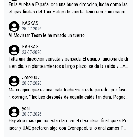
En la Vuelta a España, con una buena dirección, lucha como las
etapas finales del Tour y algo de suerte, tendremos un magnífi
co resultado.Acepto apuestas………Suerte
KASKAS
25-07-2026
Al Movistar Team le ha mirado un tuerto.
KASKAS
23-07-2026
Falta una dirección sensata y pensada..El equipo funciona de di
a en dia, sin planteamientos a largo plazo, se da la salida y…..ve
remos qué pasa.Hecho de menos esos directores , Langarica,
Jofer007
Minguez, Velez etc etc.Me da pena vivir estos momentos tan
20-07-2026
tristes sin victorias.
Me imagino que es una mala traducción este párrafo, por favo
r, corregir. ""Incluso después de aquella caída tan dura, Pogaca
r volvió a atacarle en un descenso durante el Giro y Vingegaard
yoni
permaneció pegado a su rueda. Parecía increíble la forma en l
20-07-2026
a que era capaz de controlar el miedo", recordó."
Hay algo más que no está claro en el desenlace final, quizá Po
jacar y UAE pactaron algo con Evenepoel, si lo analizamos Poj
acar no sprintó a tope y de hecho los últimos metros entra cas