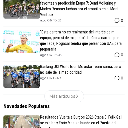
favoritas y predicción Etapa 7: Demi Vollering y
Marlen Reusser luchan por el amarillo en el Mont
Ventoux
0
ago 06, 18:53
"Esta carrera no es realmente del interés de mi
equipo, pero sí de mi gusto": La única carrera por la
que Tadej Pogacar tendrá que pelear con UAE para
prepararla
0
ago 06, 15:48
Ranking UCI WorldTour: Movistar Team suma, pero
no sale de la mediocridad
0
ago 06, 8:48
Más articulos
Novedades Populares
Resultados Vuelta a Burgos 2026 Etapa 3: Felix Gall
se exhibe y Enric Mas se hunde en el Puerto del