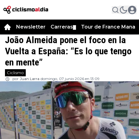
Newsletter
Carreras
Tour de France Manag
▼
João Almeida pone el foco en la
Vuelta a España: “Es lo que tengo
en mente”
Ciclismo
por
Juan Larra
domingo, 07 junio 2026 en 13:09