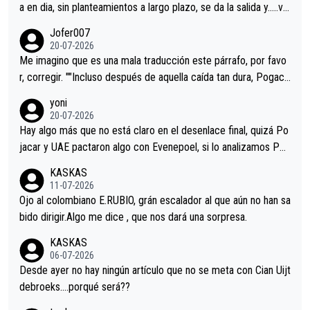
a en dia, sin planteamientos a largo plazo, se da la salida y…..ve
remos qué pasa.Hecho de menos esos directores , Langarica,
Jofer007
Minguez, Velez etc etc.Me da pena vivir estos momentos tan
20-07-2026
tristes sin victorias.
Me imagino que es una mala traducción este párrafo, por favo
r, corregir. ""Incluso después de aquella caída tan dura, Pogaca
r volvió a atacarle en un descenso durante el Giro y Vingegaard
yoni
permaneció pegado a su rueda. Parecía increíble la forma en l
20-07-2026
a que era capaz de controlar el miedo", recordó."
Hay algo más que no está claro en el desenlace final, quizá Po
jacar y UAE pactaron algo con Evenepoel, si lo analizamos Poj
acar no sprintó a tope y de hecho los últimos metros entra cas
KASKAS
i sin pedalear, luego está el saludo con Evenepoel dándose la
11-07-2026
mano de una manera muy fraternal, más allá de los típicos toqu
Ojo al colombiano E.RUBIO, grán escalador al que aún no han sa
es en el hombro con que saludaba a Vingegard. Ahí hubo una in
bido dirigir.Algo me dice , que nos dará una sorpresa.
trahistoria que nunca sabremos. Quién mucho abarca poco apri
KASKAS
eta, a ver si por querer poner a Del Toro con calzador en posi
06-07-2026
ción de podio UAE y Pojacar se van complicar el tour.
Desde ayer no hay ningún artículo que no se meta con Cian Uijt
debroeks….porqué será??