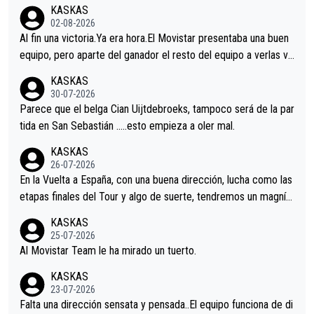
KASKAS
02-08-2026
Al fin una victoria.Ya era hora.El Movistar presentaba una buen
equipo, pero aparte del ganador el resto del equipo a verlas ve
nir.Repito aqui falta algo , y no es precisamente los corredore
KASKAS
s.La única buena noticia es la mejoría de Enric Más en San Seb
30-07-2026
astian.Si en la Vuelta a Burgos sigue la mejoría, podríamos ten
Parece que el belga Cian Uijtdebroeks, tampoco será de la par
er alguna sorpresa en la Vuelta.Ojalá.
tida en San Sebastián …..esto empieza a oler mal.
KASKAS
26-07-2026
En la Vuelta a España, con una buena dirección, lucha como las
etapas finales del Tour y algo de suerte, tendremos un magnífi
co resultado.Acepto apuestas………Suerte
KASKAS
25-07-2026
Al Movistar Team le ha mirado un tuerto.
KASKAS
23-07-2026
Falta una dirección sensata y pensada..El equipo funciona de di