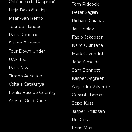
Critérium du Dauphiné
Tom Pidcock
Lieja-Bastoña-Lieja
Peter Sagan
Milán-San Remo
Richard Carapaz
Tour de Flandes
Jai Hindley
Paris-Roubaix
Fabio Jakobsen
Strade Bianche
Nairo Quintana
Tour Down Under
Mark Cavendish
UAE Tour
João Almeida
Paris-Niza
Sam Bennett
Tirreno Adriatico
Kasper Asgreen
Volta a Catalunya
Alejandro Valverde
Itzulia Basque Country
Geraint Thomas
Amstel Gold Race
Sepp Kuss
Jasper Philipsen
Rui Costa
Enric Mas