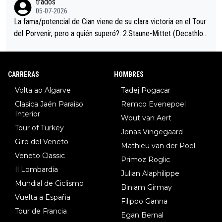
trados
05-07-2026
La fama/potencial de Cian viene de su clara victoria en el Tour
del Porvenir, pero a quién superó?: 2.Staune-Mittet (Decathlon,
34º en el pasado Giro), 3.Hessmann (sí, Hessmann...), 4.Ryan (E
DF), 5.Piganzoli (Visma), 6.Fancellu (Ukyo), 7.Wilksch (Tudor),
8.Lenny Martinez (Bahrein), 9. Van Belle (Visma), 10. Vacek (Li
CARRERAS
HOMBRES
dl). A tiempo vista se obtiene mucha información...
Volta ao Algarve
Tadej Pogacar
Clasica Jaén Paraiso
Remco Evenepoel
Interior
Wout van Aert
Tour of Turkey
Jonas Vingegaard
Giro del Veneto
Mathieu van der Poel
Veneto Classic
Primoz Roglic
Il Lombardia
Julian Alaphilippe
Mundial de Ciclismo
Biniam Girmay
Vuelta a España
Filippo Ganna
Tour de Francia
Egan Bernal