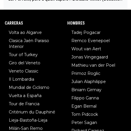
34º en el pasado Giro), 3.Hessmann (sí, Hessmann...), 4.Ryan (E
DF), 5.Piganzoli (Visma), 6.Fancellu (Ukyo), 7.Wilksch (Tudor),
8.Lenny Martinez (Bahrein), 9. Van Belle (Visma), 10. Vacek (Li
CARRERAS
HOMBRES
dl). A tiempo vista se obtiene mucha información...
Volta ao Algarve
Tadej Pogacar
Clasica Jaén Paraiso
Remco Evenepoel
Interior
Wout van Aert
Tour of Turkey
Jonas Vingegaard
Giro del Veneto
Mathieu van der Poel
Veneto Classic
Primoz Roglic
Il Lombardia
Julian Alaphilippe
Mundial de Ciclismo
Biniam Girmay
Vuelta a España
Filippo Ganna
Tour de Francia
Egan Bernal
Critérium du Dauphiné
Tom Pidcock
Lieja-Bastoña-Lieja
Peter Sagan
Milán-San Remo
Richard Carapaz