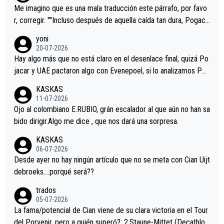
tristes sin victorias.
Me imagino que es una mala traducción este párrafo, por favo
r, corregir. ""Incluso después de aquella caída tan dura, Pogaca
r volvió a atacarle en un descenso durante el Giro y Vingegaard
yoni
permaneció pegado a su rueda. Parecía increíble la forma en l
20-07-2026
a que era capaz de controlar el miedo", recordó."
Hay algo más que no está claro en el desenlace final, quizá Po
jacar y UAE pactaron algo con Evenepoel, si lo analizamos Poj
acar no sprintó a tope y de hecho los últimos metros entra cas
KASKAS
i sin pedalear, luego está el saludo con Evenepoel dándose la
11-07-2026
mano de una manera muy fraternal, más allá de los típicos toqu
Ojo al colombiano E.RUBIO, grán escalador al que aún no han sa
es en el hombro con que saludaba a Vingegard. Ahí hubo una in
bido dirigir.Algo me dice , que nos dará una sorpresa.
trahistoria que nunca sabremos. Quién mucho abarca poco apri
KASKAS
eta, a ver si por querer poner a Del Toro con calzador en posi
06-07-2026
ción de podio UAE y Pojacar se van complicar el tour.
Desde ayer no hay ningún artículo que no se meta con Cian Uijt
debroeks….porqué será??
trados
05-07-2026
La fama/potencial de Cian viene de su clara victoria en el Tour
del Porvenir, pero a quién superó?: 2.Staune-Mittet (Decathlon,