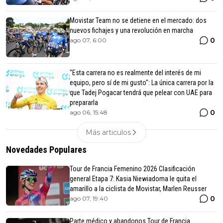
Movistar Team no se detiene en el mercado: dos
nuevos fichajes y una revolución en marcha
0
ago 07, 6:00
"Esta carrera no es realmente del interés de mi
equipo, pero sí de mi gusto": La única carrera por la
que Tadej Pogacar tendrá que pelear con UAE para
prepararla
0
ago 06, 15:48
Más articulos
Novedades Populares
Tour de Francia Femenino 2026 Clasificación
general Etapa 7: Kasia Niewiadoma le quita el
amarillo a la ciclista de Movistar, Marlen Reusser
0
ago 07, 19:40
Parte médico y abandonos Tour de Francia