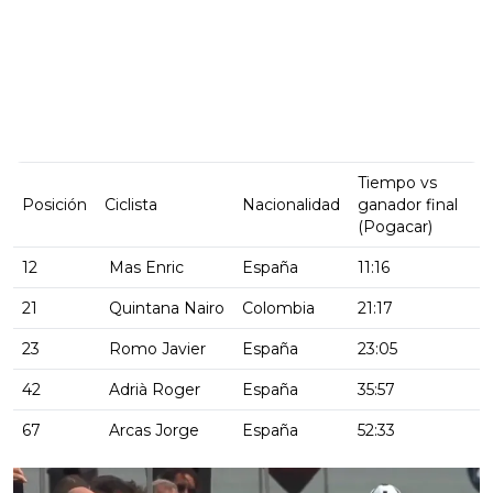
Tiempo vs
Posición
Ciclista
Nacionalidad
ganador final
(Pogacar)
12
Mas Enric
España
11:16
21
Quintana Nairo
Colombia
21:17
23
Romo Javier
España
23:05
42
Adrià Roger
España
35:57
67
Arcas Jorge
España
52:33