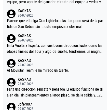
equipo, pero aparte del ganador el resto del equipo a verlas ve
nir.Repito aqui falta algo , y no es precisamente los corredore
KASKAS
s.La única buena noticia es la mejoría de Enric Más en San Seb
30-07-2026
astian.Si en la Vuelta a Burgos sigue la mejoría, podríamos ten
Parece que el belga Cian Uijtdebroeks, tampoco será de la par
er alguna sorpresa en la Vuelta.Ojalá.
tida en San Sebastián …..esto empieza a oler mal.
KASKAS
26-07-2026
En la Vuelta a España, con una buena dirección, lucha como las
etapas finales del Tour y algo de suerte, tendremos un magnífi
co resultado.Acepto apuestas………Suerte
KASKAS
25-07-2026
Al Movistar Team le ha mirado un tuerto.
KASKAS
23-07-2026
Falta una dirección sensata y pensada..El equipo funciona de di
a en dia, sin planteamientos a largo plazo, se da la salida y…..ve
remos qué pasa.Hecho de menos esos directores , Langarica,
Jofer007
Minguez, Velez etc etc.Me da pena vivir estos momentos tan
20-07-2026