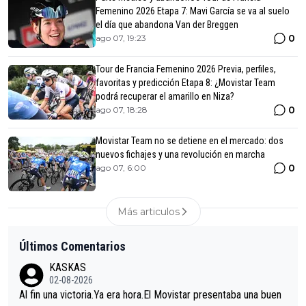
Femenino 2026 Etapa 7: Mavi García se va al suelo
el día que abandona Van der Breggen
0
ago 07, 19:23
Tour de Francia Femenino 2026 Previa, perfiles,
favoritas y predicción Etapa 8: ¿Movistar Team
podrá recuperar el amarillo en Niza?
0
ago 07, 18:28
Movistar Team no se detiene en el mercado: dos
nuevos fichajes y una revolución en marcha
0
ago 07, 6:00
Más articulos
Últimos Comentarios
KASKAS
02-08-2026
Al fin una victoria.Ya era hora.El Movistar presentaba una buen