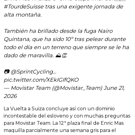
#TourdeSuisse
tras una exigente jornada de
alta montaña.
También ha brillado desde la fuga Nairo
Quintana, que ha sido 10º tras pelear durante
todo el día en un terreno que siempre se le ha
dado de maravilla. ⛰️👏
📷
@SprintCycling
…
pic.twitter.com/XEkIGIfQKO
— Movistar Team (@Movistar_Team)
June 21,
2026
La Vuelta a Suiza concluye así con un dominio
incontestable del esloveno y con muchas preguntas
para Movistar Team. La 12ª plaza final de Enric Mas
maquilla parcialmente una semana gris para el