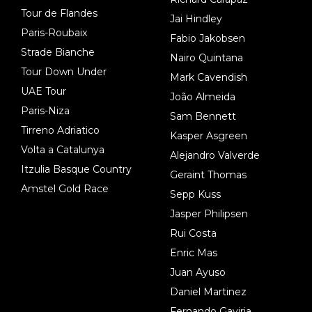
Tour de Flandes
Jai Hindley
Paris-Roubaix
Fabio Jakobsen
Strade Bianche
Nairo Quintana
Tour Down Under
Mark Cavendish
UAE Tour
João Almeida
Paris-Niza
Sam Bennett
Tirreno Adriatico
Kasper Asgreen
Volta a Catalunya
Alejandro Valverde
Itzulia Basque Country
Geraint Thomas
Amstel Gold Race
Sepp Kuss
Jasper Philipsen
Rui Costa
Enric Mas
Juan Ayuso
Daniel Martinez
Fernando Gaviria