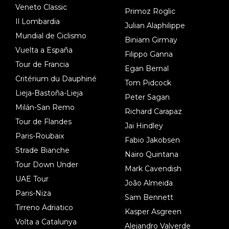
Veneto Classic
Primoz Roglic
Il Lombardia
Julian Alaphilippe
Mundial de Ciclismo
Biniam Girmay
Vuelta a España
Filippo Ganna
Tour de Francia
Egan Bernal
Critérium du Dauphiné
Tom Pidcock
Lieja-Bastoña-Lieja
Peter Sagan
Milán-San Remo
Richard Carapaz
Tour de Flandes
Jai Hindley
Paris-Roubaix
Fabio Jakobsen
Strade Bianche
Nairo Quintana
Tour Down Under
Mark Cavendish
UAE Tour
João Almeida
Paris-Niza
Sam Bennett
Tirreno Adriatico
Kasper Asgreen
Volta a Catalunya
Alejandro Valverde