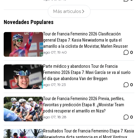
Más articulos
Novedades Populares
Tour de Francia Femenino 2026 Clasificación
general Etapa 7: Kasia Niewiadoma le quita el
amarillo a la ciclista de Movistar, Marlen Reusser
0
ago 07, 19:40
Parte médico y abandonos Tour de Francia
Femenino 2026 Etapa 7: Mavi García se va al suelo
el día que abandona Van der Breggen
0
ago 07, 19:23
Tour de Francia Femenino 2026 Previa, perfiles,
favoritas y predicción Etapa 8: ¿Movistar Team
podrá recuperar el amarillo en Niza?
0
ago 07, 18:28
Resultados Tour de Francia Femenino Etapa 7: Kasia
Niewiadoma dicta sentencia en el Mont Ventoux,