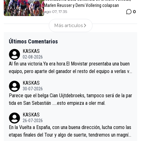
Marlen Reusser y Demi Vollering colapsan
0
ago 07, 17:35
Más articulos
Últimos Comentarios
KASKAS
02-08-2026
Al fin una victoria.Ya era hora.El Movistar presentaba una buen
equipo, pero aparte del ganador el resto del equipo a verlas ve
nir.Repito aqui falta algo , y no es precisamente los corredore
KASKAS
s.La única buena noticia es la mejoría de Enric Más en San Seb
30-07-2026
astian.Si en la Vuelta a Burgos sigue la mejoría, podríamos ten
Parece que el belga Cian Uijtdebroeks, tampoco será de la par
er alguna sorpresa en la Vuelta.Ojalá.
tida en San Sebastián …..esto empieza a oler mal.
KASKAS
26-07-2026
En la Vuelta a España, con una buena dirección, lucha como las
etapas finales del Tour y algo de suerte, tendremos un magnífi