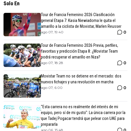
Solo En
Tour de Francia Femenino 2026 Clasificación
general Etapa 7: Kasia Niewiadoma le quita el
amarillo a la ciclista de Movistar, Marlen Reusser
0
ago 07, 19:40
Tour de Francia Femenino 2026 Previa, perfiles,
favoritas y predicción Etapa 8: ¿Movistar Team
podrá recuperar el amarillo en Niza?
0
ago 07, 18:28
Movistar Team no se detiene en el mercado: dos
nuevos fichajes y una revolución en marcha
0
ago 07, 6:00
"Esta carrera no es realmente del interés de mi
equipo, pero sí de mi gusto": La única carrera por la
que Tadej Pogacar tendrá que pelear con UAE para
prepararla
0
ago 06, 15:48