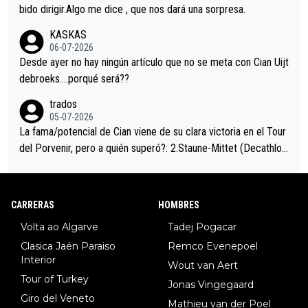
es en el hombro con que saludaba a Vingegard. Ahí hubo una in
bido dirigir.Algo me dice , que nos dará una sorpresa.
trahistoria que nunca sabremos. Quién mucho abarca poco apri
KASKAS
eta, a ver si por querer poner a Del Toro con calzador en posi
06-07-2026
ción de podio UAE y Pojacar se van complicar el tour.
Desde ayer no hay ningún artículo que no se meta con Cian Uijt
debroeks….porqué será??
trados
05-07-2026
La fama/potencial de Cian viene de su clara victoria en el Tour
del Porvenir, pero a quién superó?: 2.Staune-Mittet (Decathlon,
34º en el pasado Giro), 3.Hessmann (sí, Hessmann...), 4.Ryan (E
DF), 5.Piganzoli (Visma), 6.Fancellu (Ukyo), 7.Wilksch (Tudor),
8.Lenny Martinez (Bahrein), 9. Van Belle (Visma), 10. Vacek (Li
CARRERAS
HOMBRES
dl). A tiempo vista se obtiene mucha información...
Volta ao Algarve
Tadej Pogacar
Clasica Jaén Paraiso
Remco Evenepoel
Interior
Wout van Aert
Tour of Turkey
Jonas Vingegaard
Giro del Veneto
Mathieu van der Poel