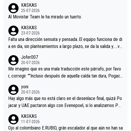
co resultado.Acepto apuestas………Suerte
KASKAS
25-07-2026
Al Movistar Team le ha mirado un tuerto.
KASKAS
23-07-2026
Falta una dirección sensata y pensada..El equipo funciona de di
a en dia, sin planteamientos a largo plazo, se da la salida y…..ve
remos qué pasa.Hecho de menos esos directores , Langarica,
Jofer007
Minguez, Velez etc etc.Me da pena vivir estos momentos tan
20-07-2026
tristes sin victorias.
Me imagino que es una mala traducción este párrafo, por favo
r, corregir. ""Incluso después de aquella caída tan dura, Pogaca
r volvió a atacarle en un descenso durante el Giro y Vingegaard
yoni
permaneció pegado a su rueda. Parecía increíble la forma en l
20-07-2026
a que era capaz de controlar el miedo", recordó."
Hay algo más que no está claro en el desenlace final, quizá Po
jacar y UAE pactaron algo con Evenepoel, si lo analizamos Poj
acar no sprintó a tope y de hecho los últimos metros entra cas
KASKAS
i sin pedalear, luego está el saludo con Evenepoel dándose la
11-07-2026
mano de una manera muy fraternal, más allá de los típicos toqu
Ojo al colombiano E.RUBIO, grán escalador al que aún no han sa