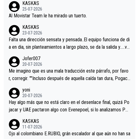
KASKAS
25-07-2026
Al Movistar Team le ha mirado un tuerto.
KASKAS
23-07-2026
Falta una dirección sensata y pensada..El equipo funciona de di
a en dia, sin planteamientos a largo plazo, se da la salida y…..ve
remos qué pasa.Hecho de menos esos directores , Langarica,
Jofer007
Minguez, Velez etc etc.Me da pena vivir estos momentos tan
20-07-2026
tristes sin victorias.
Me imagino que es una mala traducción este párrafo, por favo
r, corregir. ""Incluso después de aquella caída tan dura, Pogaca
r volvió a atacarle en un descenso durante el Giro y Vingegaard
yoni
permaneció pegado a su rueda. Parecía increíble la forma en l
20-07-2026
a que era capaz de controlar el miedo", recordó."
Hay algo más que no está claro en el desenlace final, quizá Po
jacar y UAE pactaron algo con Evenepoel, si lo analizamos Poj
acar no sprintó a tope y de hecho los últimos metros entra cas
KASKAS
i sin pedalear, luego está el saludo con Evenepoel dándose la
11-07-2026
mano de una manera muy fraternal, más allá de los típicos toqu
Ojo al colombiano E.RUBIO, grán escalador al que aún no han sa