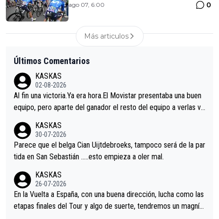
0
ago 07, 6:00
Más articulos
Últimos Comentarios
KASKAS
02-08-2026
Al fin una victoria.Ya era hora.El Movistar presentaba una buen
equipo, pero aparte del ganador el resto del equipo a verlas ve
nir.Repito aqui falta algo , y no es precisamente los corredore
KASKAS
s.La única buena noticia es la mejoría de Enric Más en San Seb
30-07-2026
astian.Si en la Vuelta a Burgos sigue la mejoría, podríamos ten
Parece que el belga Cian Uijtdebroeks, tampoco será de la par
er alguna sorpresa en la Vuelta.Ojalá.
tida en San Sebastián …..esto empieza a oler mal.
KASKAS
26-07-2026
En la Vuelta a España, con una buena dirección, lucha como las
etapas finales del Tour y algo de suerte, tendremos un magnífi
co resultado.Acepto apuestas………Suerte