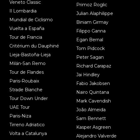
Veneto Classic
Primoz Roglic
Il Lombardia
Julian Alaphilippe
Mundial de Ciclismo
Biniam Girmay
Vuelta a España
Filippo Ganna
Tour de Francia
Egan Bernal
Critérium du Dauphiné
Tom Pidcock
Lieja-Bastoña-Lieja
Peter Sagan
Milán-San Remo
Richard Carapaz
Tour de Flandes
Jai Hindley
Paris-Roubaix
Fabio Jakobsen
Strade Bianche
Nairo Quintana
Tour Down Under
Mark Cavendish
UAE Tour
João Almeida
Paris-Niza
Sam Bennett
Tirreno Adriatico
Kasper Asgreen
Volta a Catalunya
Alejandro Valverde