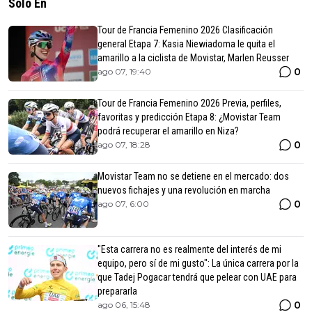
Solo En
Tour de Francia Femenino 2026 Clasificación
general Etapa 7: Kasia Niewiadoma le quita el
amarillo a la ciclista de Movistar, Marlen Reusser
0
ago 07, 19:40
Tour de Francia Femenino 2026 Previa, perfiles,
favoritas y predicción Etapa 8: ¿Movistar Team
podrá recuperar el amarillo en Niza?
0
ago 07, 18:28
Movistar Team no se detiene en el mercado: dos
nuevos fichajes y una revolución en marcha
0
ago 07, 6:00
"Esta carrera no es realmente del interés de mi
equipo, pero sí de mi gusto": La única carrera por la
que Tadej Pogacar tendrá que pelear con UAE para
prepararla
0
ago 06, 15:48