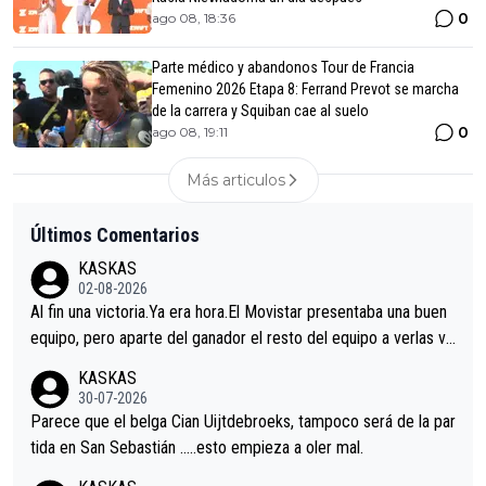
0
ago 08, 18:36
Parte médico y abandonos Tour de Francia
Femenino 2026 Etapa 8: Ferrand Prevot se marcha
de la carrera y Squiban cae al suelo
0
ago 08, 19:11
Más articulos
Últimos Comentarios
KASKAS
02-08-2026
Al fin una victoria.Ya era hora.El Movistar presentaba una buen
equipo, pero aparte del ganador el resto del equipo a verlas ve
nir.Repito aqui falta algo , y no es precisamente los corredore
KASKAS
s.La única buena noticia es la mejoría de Enric Más en San Seb
30-07-2026
astian.Si en la Vuelta a Burgos sigue la mejoría, podríamos ten
Parece que el belga Cian Uijtdebroeks, tampoco será de la par
er alguna sorpresa en la Vuelta.Ojalá.
tida en San Sebastián …..esto empieza a oler mal.