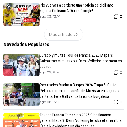
¡No vuelvas a perderte una noticia de ciclismo –
sigue a CiclismoAlDia en Google!
0
ago 03, 13:14
Más articulos
Novedades Populares
Jurado y multas Tour de Francia 2026 Etapa 8:
Calma tras el multazo a Demi Vollering por mear en
público
0
ago 09, 9:52
Resultados Vuelta a Burgos 2026 Etapa 5: Giulio
Pellizzari rompe el sueño de Movistar en Lagunas
de Neila, Felix Gall vence la ronda burgalesa
0
ago 08, 17:21
Tour de Francia Femenino 2026 Clasificación
general Etapa 8: Demi Vollering le roba el amarillo a
Kasia Niewiadoma un día después