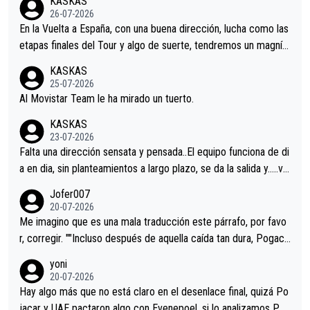
KASKAS
26-07-2026
En la Vuelta a España, con una buena dirección, lucha como las
etapas finales del Tour y algo de suerte, tendremos un magnífi
co resultado.Acepto apuestas………Suerte
KASKAS
25-07-2026
Al Movistar Team le ha mirado un tuerto.
KASKAS
23-07-2026
Falta una dirección sensata y pensada..El equipo funciona de di
a en dia, sin planteamientos a largo plazo, se da la salida y…..ve
remos qué pasa.Hecho de menos esos directores , Langarica,
Jofer007
Minguez, Velez etc etc.Me da pena vivir estos momentos tan
20-07-2026
tristes sin victorias.
Me imagino que es una mala traducción este párrafo, por favo
r, corregir. ""Incluso después de aquella caída tan dura, Pogaca
r volvió a atacarle en un descenso durante el Giro y Vingegaard
yoni
permaneció pegado a su rueda. Parecía increíble la forma en l
20-07-2026
a que era capaz de controlar el miedo", recordó."
Hay algo más que no está claro en el desenlace final, quizá Po
jacar y UAE pactaron algo con Evenepoel, si lo analizamos Poj