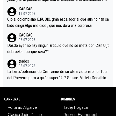
acar no sprintó a tope y de hecho los últimos metros entra cas
KASKAS
i sin pedalear, luego está el saludo con Evenepoel dándose la
11-07-2026
mano de una manera muy fraternal, más allá de los típicos toqu
Ojo al colombiano E.RUBIO, grán escalador al que aún no han sa
es en el hombro con que saludaba a Vingegard. Ahí hubo una in
bido dirigir.Algo me dice , que nos dará una sorpresa.
trahistoria que nunca sabremos. Quién mucho abarca poco apri
KASKAS
eta, a ver si por querer poner a Del Toro con calzador en posi
06-07-2026
ción de podio UAE y Pojacar se van complicar el tour.
Desde ayer no hay ningún artículo que no se meta con Cian Uijt
debroeks….porqué será??
trados
05-07-2026
La fama/potencial de Cian viene de su clara victoria en el Tour
del Porvenir, pero a quién superó?: 2.Staune-Mittet (Decathlon,
34º en el pasado Giro), 3.Hessmann (sí, Hessmann...), 4.Ryan (E
DF), 5.Piganzoli (Visma), 6.Fancellu (Ukyo), 7.Wilksch (Tudor),
8.Lenny Martinez (Bahrein), 9. Van Belle (Visma), 10. Vacek (Li
CARRERAS
HOMBRES
dl). A tiempo vista se obtiene mucha información...
Volta ao Algarve
Tadej Pogacar
Clasica Jaén Paraiso
Remco Evenepoel