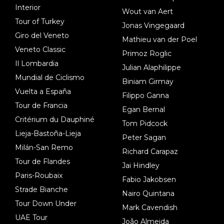
Interior
Wout van Aert
Tour of Turkey
Jonas Vingegaard
Giro del Veneto
Mathieu van der Poel
Veneto Classic
Primoz Roglic
Il Lombardia
Julian Alaphilippe
Mundial de Ciclismo
Biniam Girmay
Vuelta a España
Filippo Ganna
Tour de Francia
Egan Bernal
Critérium du Dauphiné
Tom Pidcock
Lieja-Bastoña-Lieja
Peter Sagan
Milán-San Remo
Richard Carapaz
Tour de Flandes
Jai Hindley
Paris-Roubaix
Fabio Jakobsen
Strade Bianche
Nairo Quintana
Tour Down Under
Mark Cavendish
UAE Tour
João Almeida