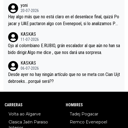
r volvió a atacarle en un descenso durante el Giro y Vingegaard
yoni
permaneció pegado a su rueda. Parecía increíble la forma en l
20-07-2026
a que era capaz de controlar el miedo", recordó."
Hay algo más que no está claro en el desenlace final, quizá Po
jacar y UAE pactaron algo con Evenepoel, si lo analizamos Poj
acar no sprintó a tope y de hecho los últimos metros entra cas
KASKAS
i sin pedalear, luego está el saludo con Evenepoel dándose la
11-07-2026
mano de una manera muy fraternal, más allá de los típicos toqu
Ojo al colombiano E.RUBIO, grán escalador al que aún no han sa
es en el hombro con que saludaba a Vingegard. Ahí hubo una in
bido dirigir.Algo me dice , que nos dará una sorpresa.
trahistoria que nunca sabremos. Quién mucho abarca poco apri
KASKAS
eta, a ver si por querer poner a Del Toro con calzador en posi
06-07-2026
ción de podio UAE y Pojacar se van complicar el tour.
Desde ayer no hay ningún artículo que no se meta con Cian Uijt
debroeks….porqué será??
CARRERAS
HOMBRES
Volta ao Algarve
Tadej Pogacar
Clasica Jaén Paraiso
Remco Evenepoel
Interior