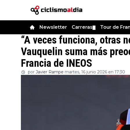
Newsletter
Carreras
Tour de Fra
▼
“A veces funciona, otras n
Vauquelin suma más preoc
Francia de INEOS
por
Javier Rampe
martes, 16 junio 2026 en 17:30