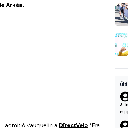
de Arkéa.
Últ
Al f
equi
enir
”, admitió Vauquelin a
DirectVelo
. “Era
es.L