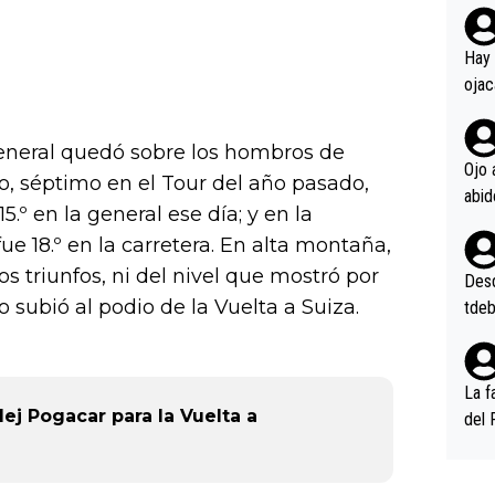
rd p
en l
Hay 
ojac
ojac
casi
 general quedó sobre los hombros de
la m
Ojo 
, séptimo en el Tour del año pasado,
oque
5.º en la general ese día; y en la
na i
e 18.º en la carretera. En alta montaña,
o ap
n po
s triunfos, ni del nivel que mostró por
Desde
subió al podio de la Vuelta a Suiza.
tdeb
La f
ej Pogacar para la Vuelta a
del 
n, 3
n (E