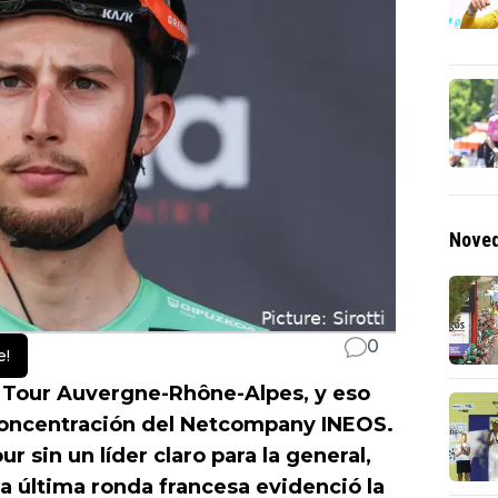
Noved
0
e!
 Tour Auvergne-Rhône-Alpes, y eso
concentración del Netcompany INEOS.
r sin un líder claro para la general,
a última ronda francesa evidenció la