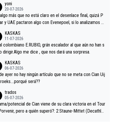
yoni
ermaneció pegado a su rueda. Parecía increíble la forma
20-07-2026
a que era capaz de controlar el miedo", recordó."
algo más que no está claro en el desenlace final, quizá P
ar y UAE pactaron algo con Evenepoel, si lo analizamos P
ar no sprintó a tope y de hecho los últimos metros entra
KASKAS
 sin pedalear, luego está el saludo con Evenepoel dándose
11-07-2026
ano de una manera muy fraternal, más allá de los típicos t
al colombiano E.RUBIO, grán escalador al que aún no han s
s en el hombro con que saludaba a Vingegard. Ahí hubo u
abido dirigir.Algo me dice , que nos dará una sorpresa.
ntrahistoria que nunca sabremos. Quién mucho abarca poc
KASKAS
rieta, a ver si por querer poner a Del Toro con calzador e
06-07-2026
sición de podio UAE y Pojacar se van complicar el tour.
 ayer no hay ningún artículo que no se meta con Cian Uij
roeks….porqué será??
trados
05-07-2026
ama/potencial de Cian viene de su clara victoria en el Tour
Porvenir, pero a quién superó?: 2.Staune-Mittet (Decathlo
4º en el pasado Giro), 3.Hessmann (sí, Hessmann...), 4.Rya
DF), 5.Piganzoli (Visma), 6.Fancellu (Ukyo), 7.Wilksch (Tud