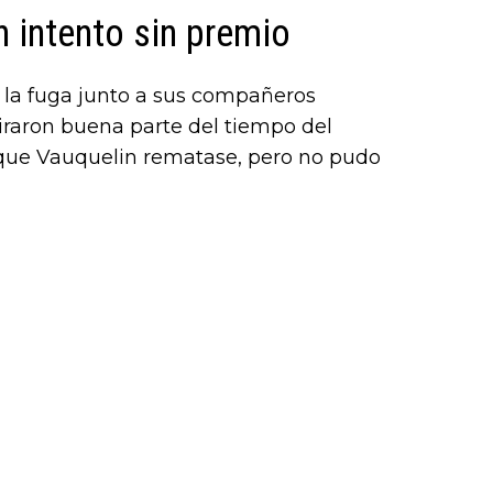
or),
n intento sin premio
k (L
n la fuga junto a sus compañeros
iraron buena parte del tiempo del
 que Vauquelin rematase, pero no pudo