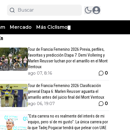
am
Mercado
Más Ciclismo
▼
En
Tour de Francia Femenino 2026 Previa, perfiles,
favoritas y predicción Etapa 7: Demi Vollering y
Marlen Reusser luchan por el amarillo en el Mont
Ventoux
0
ago 07, 8:16
Tour de Francia Femenino 2026 Clasificación
general Etapa 6: Marlen Reusser aguanta el
amarillo antes del juicio final del Mont Ventoux
0
ago 06, 19:07
"Esta carrera no es realmente del interés de mi
equipo, pero sí de mi gusto": La única carrera por
la que Tadej Pogacar tendrá que pelear con UAE