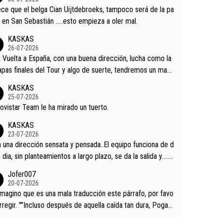
tian.Si en la Vuelta a Burgos sigue la mejoría, podríamos t
ce que el belga Cian Uijtdebroeks, tampoco será de la pa
 alguna sorpresa en la Vuelta.Ojalá.
a en San Sebastián …..esto empieza a oler mal.
KASKAS
26-07-2026
a Vuelta a España, con una buena dirección, lucha como la
apas finales del Tour y algo de suerte, tendremos un magn
o resultado.Acepto apuestas………Suerte
KASKAS
25-07-2026
ovistar Team le ha mirado un tuerto.
KASKAS
23-07-2026
a una dirección sensata y pensada..El equipo funciona de d
n dia, sin planteamientos a largo plazo, se da la salida y…..v
os qué pasa.Hecho de menos esos directores , Langaric
Jofer007
inguez, Velez etc etc.Me da pena vivir estos momentos t
20-07-2026
istes sin victorias.
magino que es una mala traducción este párrafo, por favo
orregir. ""Incluso después de aquella caída tan dura, Pogac
olvió a atacarle en un descenso durante el Giro y Vingegaa