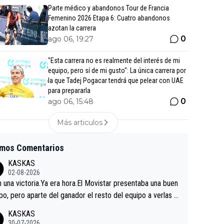
Parte médico y abandonos Tour de Francia
Femenino 2026 Etapa 6: Cuatro abandonos
azotan la carrera
0
ago 06, 19:27
"Esta carrera no es realmente del interés de mi
equipo, pero sí de mi gusto": La única carrera por
la que Tadej Pogacar tendrá que pelear con UAE
para prepararla
0
ago 06, 15:48
Más articulos
imos Comentarios
KASKAS
02-08-2026
in una victoria.Ya era hora.El Movistar presentaba una buen
po, pero aparte del ganador el resto del equipo a verlas v
.Repito aqui falta algo , y no es precisamente los corredor
KASKAS
a única buena noticia es la mejoría de Enric Más en San S
30-07-2026