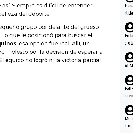
ebas
así. Siempre es difícil de entender:
Pare
ener
rtid
belleza del deporte”.
pequeño grupo por delante del grueso
1, lo que le posicionó para buscar el
En l
s et
quipos
, esa opción fue real. Allí, un
ífic
ó molesto por la decisión de esperar a
equipo no logró ni la victoria parcial
Al M
Falt
ia e
erem
a, M
an tr
Me i
r, c
ar v