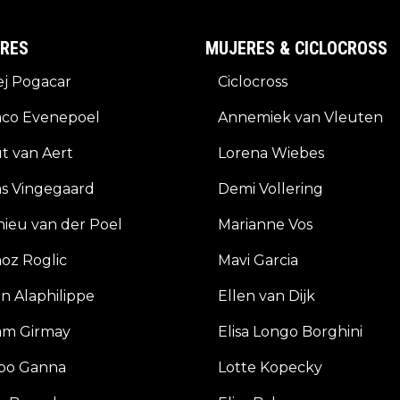
7.Wilk
(Vism
RES
MUJERES & CICLOCROSS
inform
j Pogacar
Ciclocross
co Evenepoel
Annemiek van Vleuten
t van Aert
Lorena Wiebes
s Vingegaard
Demi Vollering
ieu van der Poel
Marianne Vos
oz Roglic
Mavi Garcia
an Alaphilippe
Ellen van Dijk
am Girmay
Elisa Longo Borghini
ppo Ganna
Lotte Kopecky