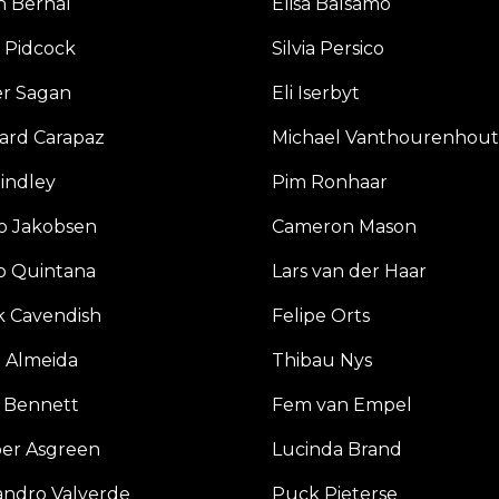
n Bernal
Elisa Balsamo
 Pidcock
Silvia Persico
er Sagan
Eli Iserbyt
ard Carapaz
Michael Vanthourenhout
Hindley
Pim Ronhaar
o Jakobsen
Cameron Mason
o Quintana
Lars van der Haar
k Cavendish
Felipe Orts
 Almeida
Thibau Nys
 Bennett
Fem van Empel
er Asgreen
Lucinda Brand
andro Valverde
Puck Pieterse