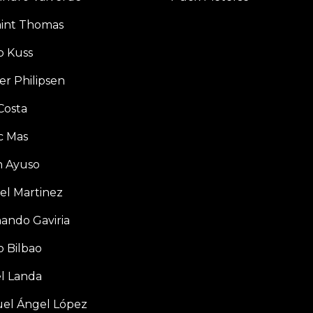
aint Thomas
p Kuss
er Philipsen
Costa
c Mas
n Ayuso
el Martinez
ando Gaviria
o Bilbao
l Landa
el Ángel López