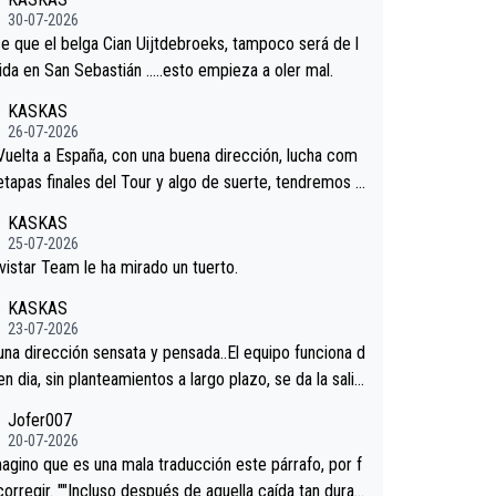
redores.La única buena noticia es la mejoría de Enric
30-07-2026
n San Sebastian.Si en la Vuelta a Burgos sigue la mej
e que el belga Cian Uijtdebroeks, tampoco será de l
podríamos tener alguna sorpresa en la Vuelta.Ojalá.
tida en San Sebastián …..esto empieza a oler mal.
KASKAS
26-07-2026
 Vuelta a España, con una buena dirección, lucha com
 etapas finales del Tour y algo de suerte, tendremos u
nífico resultado.Acepto apuestas………Suerte
KASKAS
25-07-2026
vistar Team le ha mirado un tuerto.
KASKAS
23-07-2026
 una dirección sensata y pensada..El equipo funciona d
en dia, sin planteamientos a largo plazo, se da la salid
.veremos qué pasa.Hecho de menos esos directores ,
Jofer007
rica, Minguez, Velez etc etc.Me da pena vivir estos
20-07-2026
os tan tristes sin victorias.
agino que es una mala traducción este párrafo, por f
corregir. ""Incluso después de aquella caída tan dura,