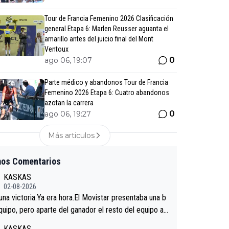
Tour de Francia Femenino 2026 Clasificación
general Etapa 6: Marlen Reusser aguanta el
amarillo antes del juicio final del Mont
Ventoux
0
ago 06, 19:07
Parte médico y abandonos Tour de Francia
Femenino 2026 Etapa 6: Cuatro abandonos
azotan la carrera
0
ago 06, 19:27
Más articulos
mos Comentarios
KASKAS
02-08-2026
 una victoria.Ya era hora.El Movistar presentaba una b
quipo, pero aparte del ganador el resto del equipo a
 venir.Repito aqui falta algo , y no es precisamente lo
KASKAS