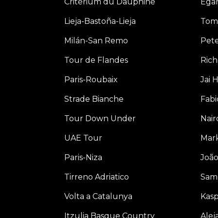
Critérium du Dauphiné
Ega
Lieja-Bastoña-Lieja
Tom
Milán-San Remo
Pet
Tour de Flandes
Rich
Paris-Roubaix
Jai 
Strade Bianche
Fabi
Tour Down Under
Nair
UAE Tour
Mar
Paris-Niza
João
Tirreno Adriatico
Sam
Volta a Catalunya
Kasp
Itzulia Basque Country
Alej