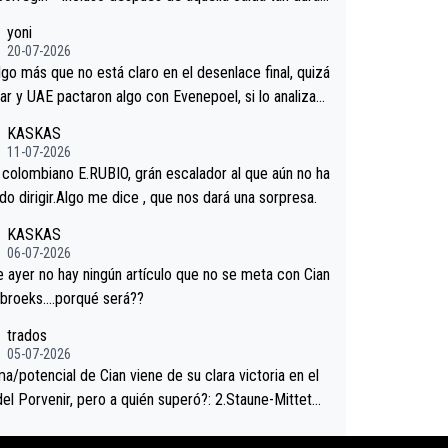
ar volvió a atacarle en un descenso durante el Giro y
yoni
gaard permaneció pegado a su rueda. Parecía increí
20-07-2026
 forma en la que era capaz de controlar el miedo", re
lgo más que no está claro en el desenlace final, quizá
."
ar y UAE pactaron algo con Evenepoel, si lo analizam
jacar no sprintó a tope y de hecho los últimos metro
KASKAS
ra casi sin pedalear, luego está el saludo con Evenepo
11-07-2026
ndose la mano de una manera muy fraternal, más allá
l colombiano E.RUBIO, grán escalador al que aún no ha
s típicos toques en el hombro con que saludaba a Vin
n sabido dirigir.Algo me dice , que nos dará una sorpresa.
d. Ahí hubo una intrahistoria que nunca sabremos. Qui
KASKAS
cho abarca poco aprieta, a ver si por querer poner a
06-07-2026
oro con calzador en posición de podio UAE y Pojacar
ayer no hay ningún artículo que no se meta con Cian
 complicar el tour.
ebroeks….porqué será??
trados
05-07-2026
a/potencial de Cian viene de su clara victoria en el
del Porvenir, pero a quién superó?: 2.Staune-Mittet
thlon, 34º en el pasado Giro), 3.Hessmann (sí, Hessm
), 4.Ryan (EDF), 5.Piganzoli (Visma), 6.Fancellu (Ukyo),