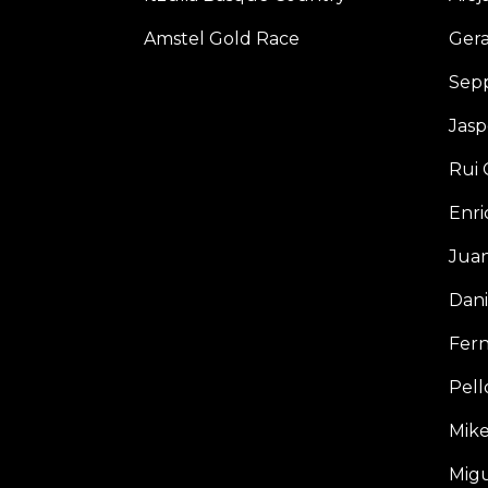
Amstel Gold Race
Ger
Sep
Jasp
Rui 
Enri
Jua
Dani
Fern
Pell
Mike
Migu