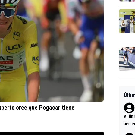
Últi
experto cree que Pogacar tiene
Al fin
uen e
verlas