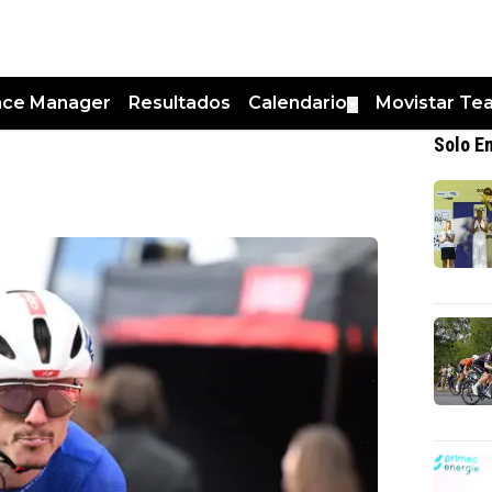
nce Manager
Resultados
Calendario
Movistar Te
▼
Solo E