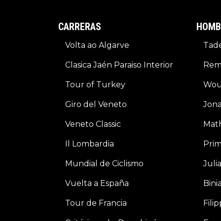
CARRERAS
HOMB
Volta ao Algarve
Tade
Clasica Jaén Paraiso Interior
Rem
Tour of Turkey
Wou
Giro del Veneto
Jona
Veneto Classic
Math
Il Lombardia
Prim
Mundial de Ciclismo
Juli
Vuelta a España
Bini
Tour de Francia
Fili