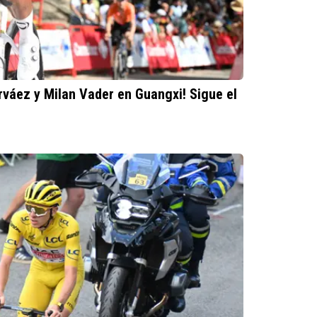
(Vism
inform
rváez y Milan Vader en Guangxi! Sigue el