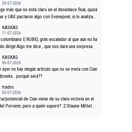
gaard permaneció pegado a su rueda. Parecía increí
20-07-2026
 forma en la que era capaz de controlar el miedo", re
lgo más que no está claro en el desenlace final, quizá
."
ar y UAE pactaron algo con Evenepoel, si lo analizam
jacar no sprintó a tope y de hecho los últimos metro
KASKAS
ra casi sin pedalear, luego está el saludo con Evenepo
11-07-2026
ndose la mano de una manera muy fraternal, más allá
l colombiano E.RUBIO, grán escalador al que aún no ha
s típicos toques en el hombro con que saludaba a Vin
n sabido dirigir.Algo me dice , que nos dará una sorpresa.
d. Ahí hubo una intrahistoria que nunca sabremos. Qui
KASKAS
cho abarca poco aprieta, a ver si por querer poner a
06-07-2026
oro con calzador en posición de podio UAE y Pojacar
ayer no hay ningún artículo que no se meta con Cian
 complicar el tour.
ebroeks….porqué será??
trados
05-07-2026
a/potencial de Cian viene de su clara victoria en el
del Porvenir, pero a quién superó?: 2.Staune-Mittet
thlon, 34º en el pasado Giro), 3.Hessmann (sí, Hessm
), 4.Ryan (EDF), 5.Piganzoli (Visma), 6.Fancellu (Ukyo),
sch (Tudor), 8.Lenny Martinez (Bahrein), 9. Van Belle