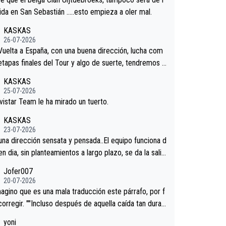
podríamos tener alguna sorpresa en la Vuelta.Ojalá.
tida en San Sebastián …..esto empieza a oler mal.
KASKAS
26-07-2026
 Vuelta a España, con una buena dirección, lucha com
 etapas finales del Tour y algo de suerte, tendremos u
nífico resultado.Acepto apuestas………Suerte
KASKAS
25-07-2026
vistar Team le ha mirado un tuerto.
KASKAS
23-07-2026
 una dirección sensata y pensada..El equipo funciona d
en dia, sin planteamientos a largo plazo, se da la salid
.veremos qué pasa.Hecho de menos esos directores ,
Jofer007
rica, Minguez, Velez etc etc.Me da pena vivir estos
20-07-2026
os tan tristes sin victorias.
agino que es una mala traducción este párrafo, por f
corregir. ""Incluso después de aquella caída tan dura,
ar volvió a atacarle en un descenso durante el Giro y
yoni