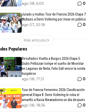
0
ago 08, 6:00
Jurado y multas Tour de Francia 2026 Etapa 7:
Multazo a Demi Vollering por mear en público
0
ago 07, 20:18
Más articulos
des Populares
Resultados Vuelta a Burgos 2026 Etapa 5:
Giulio Pellizzari rompe el sueño de Movistar
en Lagunas de Neila, Felix Gall vence la ronda
burgalesa
0
ago 08, 17:21
Tour de Francia Femenino 2026 Clasificación
general Etapa 8: Demi Vollering le roba el
amarillo a Kasia Niewiadoma un día después
0
ago 08, 18:36