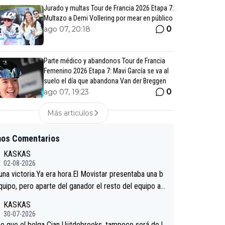
Jurado y multas Tour de Francia 2026 Etapa 7:
Multazo a Demi Vollering por mear en público
0
ago 07, 20:18
Parte médico y abandonos Tour de Francia
Femenino 2026 Etapa 7: Mavi García se va al
suelo el día que abandona Van der Breggen
0
ago 07, 19:23
Más articulos
mos Comentarios
KASKAS
02-08-2026
 una victoria.Ya era hora.El Movistar presentaba una b
quipo, pero aparte del ganador el resto del equipo a
 venir.Repito aqui falta algo , y no es precisamente lo
KASKAS
redores.La única buena noticia es la mejoría de Enric
30-07-2026
n San Sebastian.Si en la Vuelta a Burgos sigue la mej
e que el belga Cian Uijtdebroeks, tampoco será de l