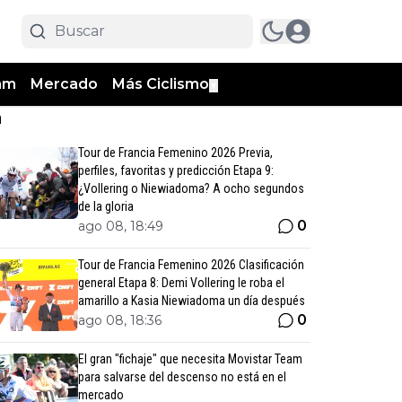
am
Mercado
Más Ciclismo
▼
n
Tour de Francia Femenino 2026 Previa,
perfiles, favoritas y predicción Etapa 9:
¿Vollering o Niewiadoma? A ocho segundos
de la gloria
0
ago 08, 18:49
Tour de Francia Femenino 2026 Clasificación
general Etapa 8: Demi Vollering le roba el
amarillo a Kasia Niewiadoma un día después
0
ago 08, 18:36
El gran "fichaje" que necesita Movistar Team
para salvarse del descenso no está en el
mercado