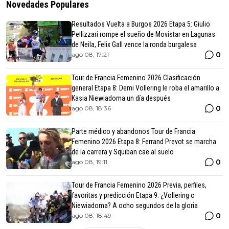
Novedades Populares
Resultados Vuelta a Burgos 2026 Etapa 5: Giulio
Pellizzari rompe el sueño de Movistar en Lagunas
de Neila, Felix Gall vence la ronda burgalesa
0
ago 08, 17:21
Tour de Francia Femenino 2026 Clasificación
general Etapa 8: Demi Vollering le roba el amarillo a
Kasia Niewiadoma un día después
0
ago 08, 18:36
Parte médico y abandonos Tour de Francia
Femenino 2026 Etapa 8: Ferrand Prevot se marcha
de la carrera y Squiban cae al suelo
0
ago 08, 19:11
Tour de Francia Femenino 2026 Previa, perfiles,
favoritas y predicción Etapa 9: ¿Vollering o
Niewiadoma? A ocho segundos de la gloria
0
ago 08, 18:49