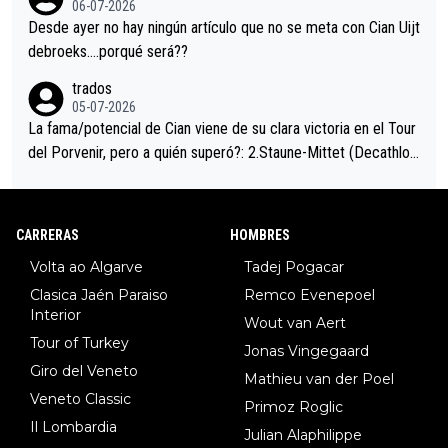
06-07-2026
ción de podio UAE y Pojacar se van complicar el tour.
Desde ayer no hay ningún artículo que no se meta con Cian Uijt
debroeks….porqué será??
trados
05-07-2026
La fama/potencial de Cian viene de su clara victoria en el Tour
del Porvenir, pero a quién superó?: 2.Staune-Mittet (Decathlon,
34º en el pasado Giro), 3.Hessmann (sí, Hessmann...), 4.Ryan (E
DF), 5.Piganzoli (Visma), 6.Fancellu (Ukyo), 7.Wilksch (Tudor),
8.Lenny Martinez (Bahrein), 9. Van Belle (Visma), 10. Vacek (Li
CARRERAS
HOMBRES
dl). A tiempo vista se obtiene mucha información...
Volta ao Algarve
Tadej Pogacar
Clasica Jaén Paraiso
Remco Evenepoel
Interior
Wout van Aert
Tour of Turkey
Jonas Vingegaard
Giro del Veneto
Mathieu van der Poel
Veneto Classic
Primoz Roglic
Il Lombardia
Julian Alaphilippe