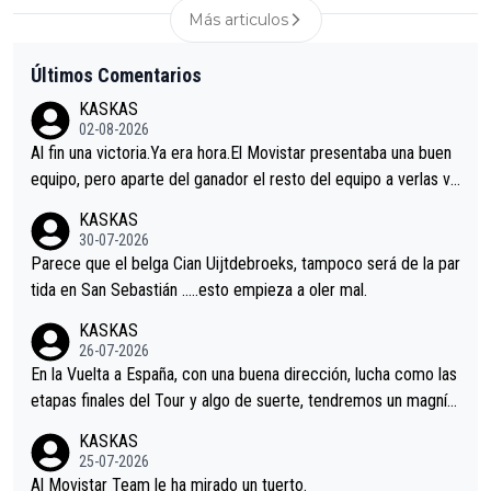
Más articulos
Últimos Comentarios
KASKAS
02-08-2026
Al fin una victoria.Ya era hora.El Movistar presentaba una buen
equipo, pero aparte del ganador el resto del equipo a verlas ve
nir.Repito aqui falta algo , y no es precisamente los corredore
KASKAS
s.La única buena noticia es la mejoría de Enric Más en San Seb
30-07-2026
astian.Si en la Vuelta a Burgos sigue la mejoría, podríamos ten
Parece que el belga Cian Uijtdebroeks, tampoco será de la par
er alguna sorpresa en la Vuelta.Ojalá.
tida en San Sebastián …..esto empieza a oler mal.
KASKAS
26-07-2026
En la Vuelta a España, con una buena dirección, lucha como las
etapas finales del Tour y algo de suerte, tendremos un magnífi
co resultado.Acepto apuestas………Suerte
KASKAS
25-07-2026
Al Movistar Team le ha mirado un tuerto.