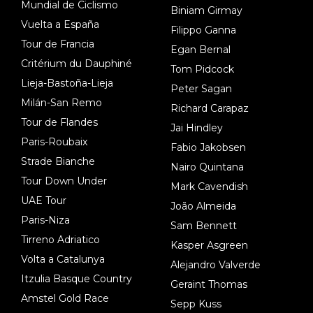
Mundial de Ciclismo
Biniam Girmay
Vuelta a España
Filippo Ganna
Tour de Francia
Egan Bernal
Critérium du Dauphiné
Tom Pidcock
Lieja-Bastoña-Lieja
Peter Sagan
Milán-San Remo
Richard Carapaz
Tour de Flandes
Jai Hindley
Paris-Roubaix
Fabio Jakobsen
Strade Bianche
Nairo Quintana
Tour Down Under
Mark Cavendish
UAE Tour
João Almeida
Paris-Niza
Sam Bennett
Tirreno Adriatico
Kasper Asgreen
Volta a Catalunya
Alejandro Valverde
Itzulia Basque Country
Geraint Thomas
Amstel Gold Race
Sepp Kuss