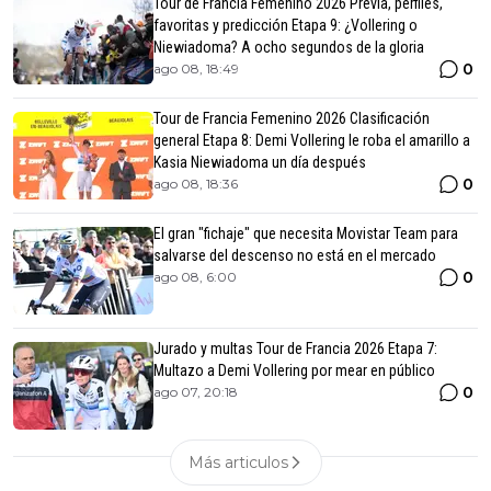
Tour de Francia Femenino 2026 Previa, perfiles,
favoritas y predicción Etapa 9: ¿Vollering o
Niewiadoma? A ocho segundos de la gloria
0
ago 08, 18:49
Tour de Francia Femenino 2026 Clasificación
general Etapa 8: Demi Vollering le roba el amarillo a
Kasia Niewiadoma un día después
0
ago 08, 18:36
El gran "fichaje" que necesita Movistar Team para
salvarse del descenso no está en el mercado
0
ago 08, 6:00
Jurado y multas Tour de Francia 2026 Etapa 7:
Multazo a Demi Vollering por mear en público
0
ago 07, 20:18
Más articulos