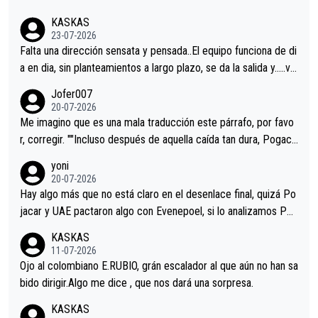
KASKAS
23-07-2026
Falta una dirección sensata y pensada..El equipo funciona de di
a en dia, sin planteamientos a largo plazo, se da la salida y…..ve
remos qué pasa.Hecho de menos esos directores , Langarica,
Jofer007
Minguez, Velez etc etc.Me da pena vivir estos momentos tan
20-07-2026
tristes sin victorias.
Me imagino que es una mala traducción este párrafo, por favo
r, corregir. ""Incluso después de aquella caída tan dura, Pogaca
r volvió a atacarle en un descenso durante el Giro y Vingegaard
yoni
permaneció pegado a su rueda. Parecía increíble la forma en l
20-07-2026
a que era capaz de controlar el miedo", recordó."
Hay algo más que no está claro en el desenlace final, quizá Po
jacar y UAE pactaron algo con Evenepoel, si lo analizamos Poj
acar no sprintó a tope y de hecho los últimos metros entra cas
KASKAS
i sin pedalear, luego está el saludo con Evenepoel dándose la
11-07-2026
mano de una manera muy fraternal, más allá de los típicos toqu
Ojo al colombiano E.RUBIO, grán escalador al que aún no han sa
es en el hombro con que saludaba a Vingegard. Ahí hubo una in
bido dirigir.Algo me dice , que nos dará una sorpresa.
trahistoria que nunca sabremos. Quién mucho abarca poco apri
KASKAS
eta, a ver si por querer poner a Del Toro con calzador en posi