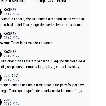
a en San Sebastián …..esto empieza a oler mal.
KASKAS
26-07-2026
a Vuelta a España, con una buena dirección, lucha como la
apas finales del Tour y algo de suerte, tendremos un magn
o resultado.Acepto apuestas………Suerte
KASKAS
25-07-2026
ovistar Team le ha mirado un tuerto.
KASKAS
23-07-2026
a una dirección sensata y pensada..El equipo funciona de d
n dia, sin planteamientos a largo plazo, se da la salida y…..v
os qué pasa.Hecho de menos esos directores , Langaric
Jofer007
inguez, Velez etc etc.Me da pena vivir estos momentos t
20-07-2026
istes sin victorias.
magino que es una mala traducción este párrafo, por favo
orregir. ""Incluso después de aquella caída tan dura, Pogac
olvió a atacarle en un descenso durante el Giro y Vingegaa
yoni
ermaneció pegado a su rueda. Parecía increíble la forma
20-07-2026