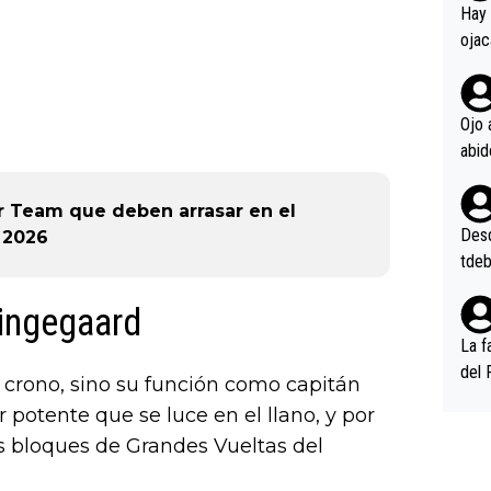
en l
Hay 
ojac
ojac
casi
la m
Ojo 
oque
na i
o ap
ar Team que deben arrasar en el
n po
Desde
 2026
tdeb
Vingegaard
La f
del 
u crono, sino su función como capitán
n, 3
r potente que se luce en el llano, y por
n (E
os bloques de Grandes Vueltas del
or),
k (L