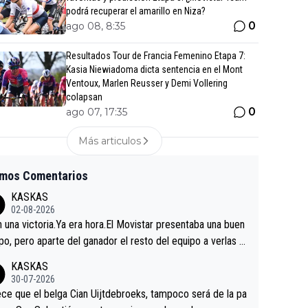
podrá recuperar el amarillo en Niza?
0
ago 08, 8:35
Resultados Tour de Francia Femenino Etapa 7:
Kasia Niewiadoma dicta sentencia en el Mont
Ventoux, Marlen Reusser y Demi Vollering
colapsan
0
ago 07, 17:35
Más articulos
imos Comentarios
KASKAS
02-08-2026
in una victoria.Ya era hora.El Movistar presentaba una buen
po, pero aparte del ganador el resto del equipo a verlas v
.Repito aqui falta algo , y no es precisamente los corredor
KASKAS
a única buena noticia es la mejoría de Enric Más en San S
30-07-2026
tian.Si en la Vuelta a Burgos sigue la mejoría, podríamos t
ce que el belga Cian Uijtdebroeks, tampoco será de la pa
 alguna sorpresa en la Vuelta.Ojalá.