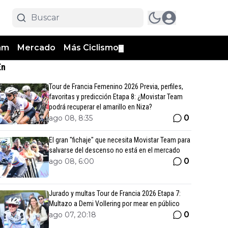
am
Mercado
Más Ciclismo
▼
En
Tour de Francia Femenino 2026 Previa, perfiles,
favoritas y predicción Etapa 8: ¿Movistar Team
podrá recuperar el amarillo en Niza?
0
ago 08, 8:35
El gran "fichaje" que necesita Movistar Team para
salvarse del descenso no está en el mercado
0
ago 08, 6:00
Jurado y multas Tour de Francia 2026 Etapa 7:
Multazo a Demi Vollering por mear en público
0
ago 07, 20:18