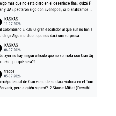
a que era capaz de controlar el miedo", recordó."
algo más que no está claro en el desenlace final, quizá P
ar y UAE pactaron algo con Evenepoel, si lo analizamos P
ar no sprintó a tope y de hecho los últimos metros entra
KASKAS
 sin pedalear, luego está el saludo con Evenepoel dándose
11-07-2026
ano de una manera muy fraternal, más allá de los típicos t
al colombiano E.RUBIO, grán escalador al que aún no han s
s en el hombro con que saludaba a Vingegard. Ahí hubo u
abido dirigir.Algo me dice , que nos dará una sorpresa.
ntrahistoria que nunca sabremos. Quién mucho abarca poc
KASKAS
rieta, a ver si por querer poner a Del Toro con calzador e
06-07-2026
sición de podio UAE y Pojacar se van complicar el tour.
 ayer no hay ningún artículo que no se meta con Cian Uij
roeks….porqué será??
trados
05-07-2026
ama/potencial de Cian viene de su clara victoria en el Tour
Porvenir, pero a quién superó?: 2.Staune-Mittet (Decathlo
4º en el pasado Giro), 3.Hessmann (sí, Hessmann...), 4.Rya
DF), 5.Piganzoli (Visma), 6.Fancellu (Ukyo), 7.Wilksch (Tud
 8.Lenny Martinez (Bahrein), 9. Van Belle (Visma), 10. Vace
idl). A tiempo vista se obtiene mucha información...