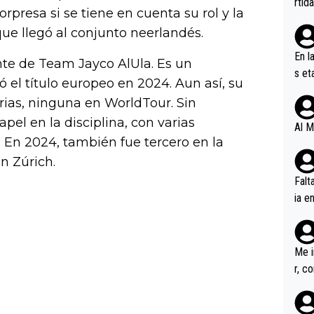
rtid
rpresa si se tiene en cuenta su rol y la
ue llegó al conjunto neerlandés.
En l
te de Team Jayco AlUla. Es un
s et
ó el título europeo en 2024. Aun así, su
ífic
orias, ninguna en WorldTour. Sin
pel en la disciplina, con varias
Al M
. En 2024, también fue tercero en la
n Zúrich.
Falt
ia e
erem
a, M
an tr
Me i
r, c
ar v
rd p