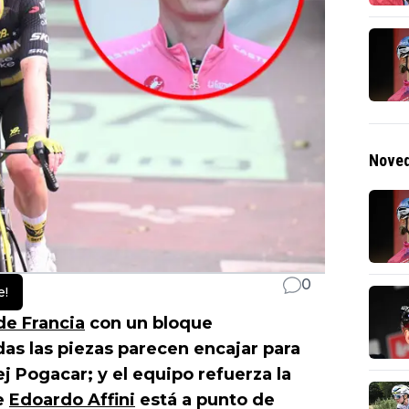
Noved
0
e!
de Francia
con un bloque
s las piezas parecen encajar para
j Pogacar; y el equipo refuerza la
ue
Edoardo Affini
está a punto de