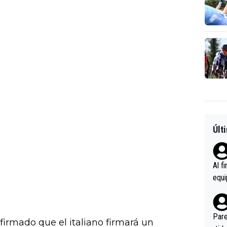
Últ
Al f
equi
enir
es.L
ebas
Pare
nfirmado que el italiano firmará un
ener