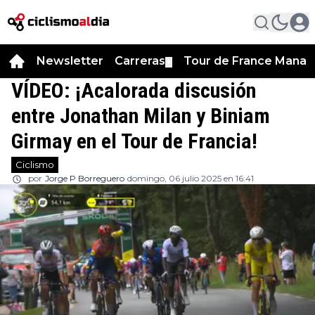
Newsletter
Carreras
Tour de France Manag
▼
VÍDEO: ¡Acalorada discusión
entre Jonathan Milan y Biniam
Girmay en el Tour de Francia!
Ciclismo
por
Jorge P Borreguero
domingo, 06 julio 2025 en 16:41