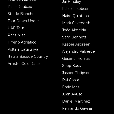
Jai Hindley
Paris-Roubaix
Fabio Jakobsen
Strade Bianche
Nairo Quintana
Tour Down Under
Mark Cavendish
UAE Tour
João Almeida
Paris-Niza
Sam Bennett
Tirreno Adriatico
Kasper Asgreen
Volta a Catalunya
Alejandro Valverde
Itzulia Basque Country
Geraint Thomas
Amstel Gold Race
Sepp Kuss
Jasper Philipsen
Rui Costa
Enric Mas
Juan Ayuso
Daniel Martinez
Fernando Gaviria