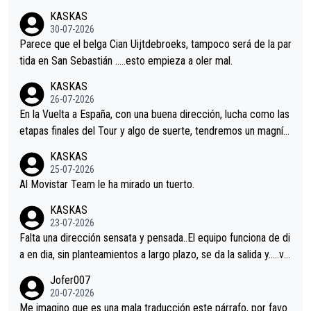
nir.Repito aqui falta algo , y no es precisamente los corredore
KASKAS
s.La única buena noticia es la mejoría de Enric Más en San Seb
30-07-2026
astian.Si en la Vuelta a Burgos sigue la mejoría, podríamos ten
Parece que el belga Cian Uijtdebroeks, tampoco será de la par
er alguna sorpresa en la Vuelta.Ojalá.
tida en San Sebastián …..esto empieza a oler mal.
KASKAS
26-07-2026
En la Vuelta a España, con una buena dirección, lucha como las
etapas finales del Tour y algo de suerte, tendremos un magnífi
co resultado.Acepto apuestas………Suerte
KASKAS
25-07-2026
Al Movistar Team le ha mirado un tuerto.
KASKAS
23-07-2026
Falta una dirección sensata y pensada..El equipo funciona de di
a en dia, sin planteamientos a largo plazo, se da la salida y…..ve
remos qué pasa.Hecho de menos esos directores , Langarica,
Jofer007
Minguez, Velez etc etc.Me da pena vivir estos momentos tan
20-07-2026
tristes sin victorias.
Me imagino que es una mala traducción este párrafo, por favo