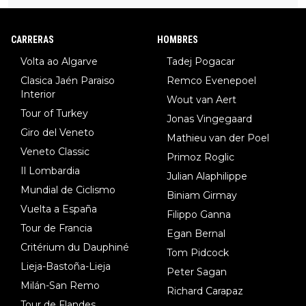
DF), 5.Piganzoli (Visma), 6.Fancellu (Ukyo), 7.Wilksch (Tudor),
8.Lenny Martinez (Bahrein), 9. Van Belle (Visma), 10. Vacek (Li
CARRERAS
HOMBRES
dl). A tiempo vista se obtiene mucha información...
Volta ao Algarve
Tadej Pogacar
Clasica Jaén Paraiso
Remco Evenepoel
Interior
Wout van Aert
Tour of Turkey
Jonas Vingegaard
Giro del Veneto
Mathieu van der Poel
Veneto Classic
Primoz Roglic
Il Lombardia
Julian Alaphilippe
Mundial de Ciclismo
Biniam Girmay
Vuelta a España
Filippo Ganna
Tour de Francia
Egan Bernal
Critérium du Dauphiné
Tom Pidcock
Lieja-Bastoña-Lieja
Peter Sagan
Milán-San Remo
Richard Carapaz
Tour de Flandes