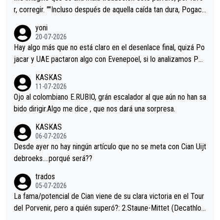
r, corregir. ""Incluso después de aquella caída tan dura, Pogaca
r volvió a atacarle en un descenso durante el Giro y Vingegaard
yoni
permaneció pegado a su rueda. Parecía increíble la forma en l
20-07-2026
a que era capaz de controlar el miedo", recordó."
Hay algo más que no está claro en el desenlace final, quizá Po
jacar y UAE pactaron algo con Evenepoel, si lo analizamos Poj
acar no sprintó a tope y de hecho los últimos metros entra cas
KASKAS
i sin pedalear, luego está el saludo con Evenepoel dándose la
11-07-2026
mano de una manera muy fraternal, más allá de los típicos toqu
Ojo al colombiano E.RUBIO, grán escalador al que aún no han sa
es en el hombro con que saludaba a Vingegard. Ahí hubo una in
bido dirigir.Algo me dice , que nos dará una sorpresa.
trahistoria que nunca sabremos. Quién mucho abarca poco apri
KASKAS
eta, a ver si por querer poner a Del Toro con calzador en posi
06-07-2026
ción de podio UAE y Pojacar se van complicar el tour.
Desde ayer no hay ningún artículo que no se meta con Cian Uijt
debroeks….porqué será??
trados
05-07-2026
La fama/potencial de Cian viene de su clara victoria en el Tour
del Porvenir, pero a quién superó?: 2.Staune-Mittet (Decathlon,
34º en el pasado Giro), 3.Hessmann (sí, Hessmann...), 4.Ryan (E