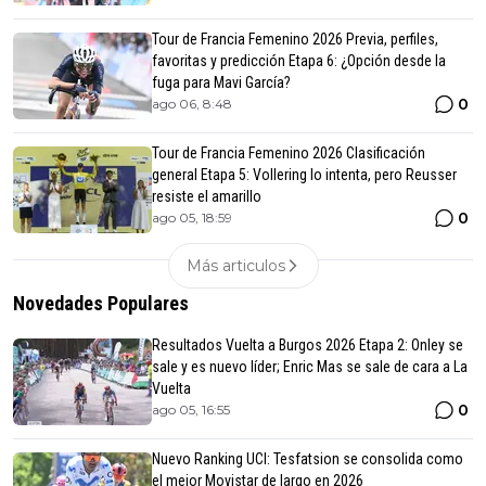
Tour de Francia Femenino 2026 Previa, perfiles,
favoritas y predicción Etapa 6: ¿Opción desde la
fuga para Mavi García?
0
ago 06, 8:48
Tour de Francia Femenino 2026 Clasificación
general Etapa 5: Vollering lo intenta, pero Reusser
resiste el amarillo
0
ago 05, 18:59
Más articulos
Novedades Populares
Resultados Vuelta a Burgos 2026 Etapa 2: Onley se
sale y es nuevo líder; Enric Mas se sale de cara a La
Vuelta
0
ago 05, 16:55
Nuevo Ranking UCI: Tesfatsion se consolida como
el mejor Movistar de largo en 2026