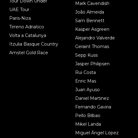
Tour Down Under
Mark Cavendish
UAE Tour
João Almeida
Paris-Niza
Sam Bennett
Tirreno Adriatico
Kasper Asgreen
Volta a Catalunya
Alejandro Valverde
Itzulia Basque Country
Geraint Thomas
Amstel Gold Race
Sepp Kuss
Jasper Philipsen
Rui Costa
Enric Mas
Juan Ayuso
Daniel Martinez
Fernando Gaviria
Pello Bilbao
Mikel Landa
Miguel Ángel López