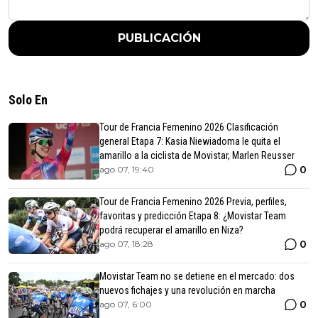
PUBLICACIÓN
Solo En
Tour de Francia Femenino 2026 Clasificación
general Etapa 7: Kasia Niewiadoma le quita el
amarillo a la ciclista de Movistar, Marlen Reusser
0
ago 07, 19:40
Tour de Francia Femenino 2026 Previa, perfiles,
favoritas y predicción Etapa 8: ¿Movistar Team
podrá recuperar el amarillo en Niza?
0
ago 07, 18:28
Movistar Team no se detiene en el mercado: dos
nuevos fichajes y una revolución en marcha
0
ago 07, 6:00