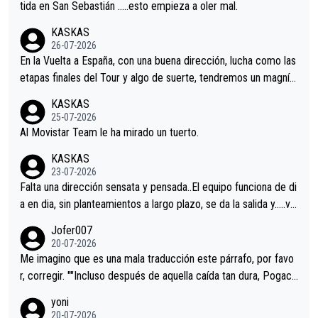
er alguna sorpresa en la Vuelta.Ojalá.
tida en San Sebastián …..esto empieza a oler mal.
KASKAS
26-07-2026
En la Vuelta a España, con una buena dirección, lucha como las
etapas finales del Tour y algo de suerte, tendremos un magnífi
co resultado.Acepto apuestas………Suerte
KASKAS
25-07-2026
Al Movistar Team le ha mirado un tuerto.
KASKAS
23-07-2026
Falta una dirección sensata y pensada..El equipo funciona de di
a en dia, sin planteamientos a largo plazo, se da la salida y…..ve
remos qué pasa.Hecho de menos esos directores , Langarica,
Jofer007
Minguez, Velez etc etc.Me da pena vivir estos momentos tan
20-07-2026
tristes sin victorias.
Me imagino que es una mala traducción este párrafo, por favo
r, corregir. ""Incluso después de aquella caída tan dura, Pogaca
r volvió a atacarle en un descenso durante el Giro y Vingegaard
yoni
permaneció pegado a su rueda. Parecía increíble la forma en l
20-07-2026