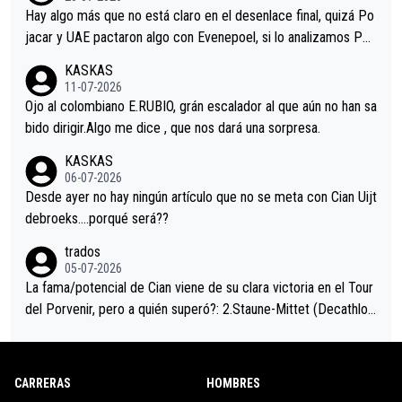
a que era capaz de controlar el miedo", recordó."
Hay algo más que no está claro en el desenlace final, quizá Po
jacar y UAE pactaron algo con Evenepoel, si lo analizamos Poj
acar no sprintó a tope y de hecho los últimos metros entra cas
KASKAS
i sin pedalear, luego está el saludo con Evenepoel dándose la
11-07-2026
mano de una manera muy fraternal, más allá de los típicos toqu
Ojo al colombiano E.RUBIO, grán escalador al que aún no han sa
es en el hombro con que saludaba a Vingegard. Ahí hubo una in
bido dirigir.Algo me dice , que nos dará una sorpresa.
trahistoria que nunca sabremos. Quién mucho abarca poco apri
KASKAS
eta, a ver si por querer poner a Del Toro con calzador en posi
06-07-2026
ción de podio UAE y Pojacar se van complicar el tour.
Desde ayer no hay ningún artículo que no se meta con Cian Uijt
debroeks….porqué será??
trados
05-07-2026
La fama/potencial de Cian viene de su clara victoria en el Tour
del Porvenir, pero a quién superó?: 2.Staune-Mittet (Decathlon,
34º en el pasado Giro), 3.Hessmann (sí, Hessmann...), 4.Ryan (E
DF), 5.Piganzoli (Visma), 6.Fancellu (Ukyo), 7.Wilksch (Tudor),
8.Lenny Martinez (Bahrein), 9. Van Belle (Visma), 10. Vacek (Li
CARRERAS
HOMBRES
dl). A tiempo vista se obtiene mucha información...