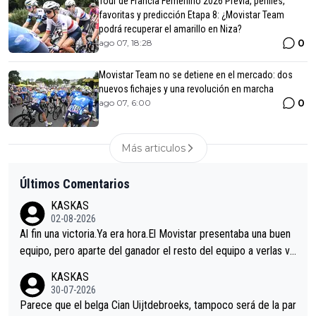
Tour de Francia Femenino 2026 Previa, perfiles,
favoritas y predicción Etapa 8: ¿Movistar Team
podrá recuperar el amarillo en Niza?
0
ago 07, 18:28
Movistar Team no se detiene en el mercado: dos
nuevos fichajes y una revolución en marcha
0
ago 07, 6:00
Más articulos
Últimos Comentarios
KASKAS
02-08-2026
Al fin una victoria.Ya era hora.El Movistar presentaba una buen
equipo, pero aparte del ganador el resto del equipo a verlas ve
nir.Repito aqui falta algo , y no es precisamente los corredore
KASKAS
s.La única buena noticia es la mejoría de Enric Más en San Seb
30-07-2026
astian.Si en la Vuelta a Burgos sigue la mejoría, podríamos ten
Parece que el belga Cian Uijtdebroeks, tampoco será de la par