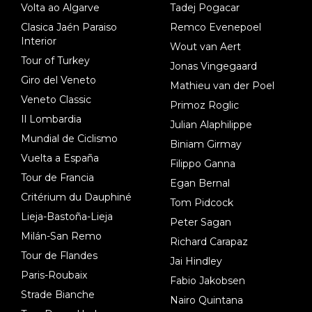
Volta ao Algarve
Tadej Pogacar
Clasica Jaén Paraiso
Remco Evenepoel
Interior
Wout van Aert
Tour of Turkey
Jonas Vingegaard
Giro del Veneto
Mathieu van der Poel
Veneto Classic
Primoz Roglic
Il Lombardia
Julian Alaphilippe
Mundial de Ciclismo
Biniam Girmay
Vuelta a España
Filippo Ganna
Tour de Francia
Egan Bernal
Critérium du Dauphiné
Tom Pidcock
Lieja-Bastoña-Lieja
Peter Sagan
Milán-San Remo
Richard Carapaz
Tour de Flandes
Jai Hindley
Paris-Roubaix
Fabio Jakobsen
Strade Bianche
Nairo Quintana