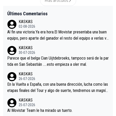
Más articulos
Últimos Comentarios
KASKAS
02-08-2026
Al fin una victoria.Ya era hora.El Movistar presentaba una buen
equipo, pero aparte del ganador el resto del equipo a verlas ve
nir.Repito aqui falta algo , y no es precisamente los corredore
KASKAS
s.La única buena noticia es la mejoría de Enric Más en San Seb
30-07-2026
astian.Si en la Vuelta a Burgos sigue la mejoría, podríamos ten
Parece que el belga Cian Uijtdebroeks, tampoco será de la par
er alguna sorpresa en la Vuelta.Ojalá.
tida en San Sebastián …..esto empieza a oler mal.
KASKAS
26-07-2026
En la Vuelta a España, con una buena dirección, lucha como las
etapas finales del Tour y algo de suerte, tendremos un magnífi
co resultado.Acepto apuestas………Suerte
KASKAS
25-07-2026
Al Movistar Team le ha mirado un tuerto.