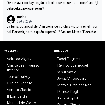
ción de podio UAE y Pojacar se van complicar el tour.
Desde ayer no hay ningún artículo que no se meta con Cian Uijt
debroeks….porqué será??
trados
05-07-2026
La fama/potencial de Cian viene de su clara victoria en el Tour
del Porvenir, pero a quién superó?: 2.Staune-Mittet (Decathlon,
34º en el pasado Giro), 3.Hessmann (sí, Hessmann...), 4.Ryan (E
DF), 5.Piganzoli (Visma), 6.Fancellu (Ukyo), 7.Wilksch (Tudor),
8.Lenny Martinez (Bahrein), 9. Van Belle (Visma), 10. Vacek (Li
CARRERAS
HOMBRES
dl). A tiempo vista se obtiene mucha información...
Volta ao Algarve
Tadej Pogacar
Clasica Jaén Paraiso
Remco Evenepoel
Interior
Wout van Aert
Tour of Turkey
Jonas Vingegaard
Giro del Veneto
Mathieu van der Poel
Veneto Classic
Primoz Roglic
Il Lombardia
Julian Alaphilippe
Mundial de Ciclismo
Biniam Girmay