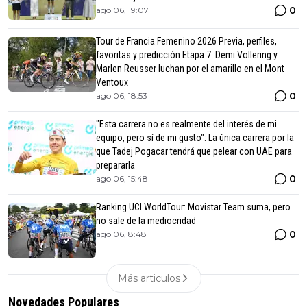
0
ago 06, 19:07
Tour de Francia Femenino 2026 Previa, perfiles,
favoritas y predicción Etapa 7: Demi Vollering y
Marlen Reusser luchan por el amarillo en el Mont
Ventoux
0
ago 06, 18:53
"Esta carrera no es realmente del interés de mi
equipo, pero sí de mi gusto": La única carrera por la
que Tadej Pogacar tendrá que pelear con UAE para
prepararla
0
ago 06, 15:48
Ranking UCI WorldTour: Movistar Team suma, pero
no sale de la mediocridad
0
ago 06, 8:48
Más articulos
Novedades Populares