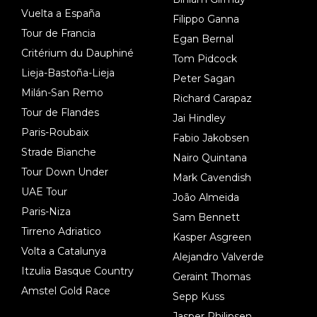
Vuelta a España
Filippo Ganna
Tour de Francia
Egan Bernal
Critérium du Dauphiné
Tom Pidcock
Lieja-Bastoña-Lieja
Peter Sagan
Milán-San Remo
Richard Carapaz
Tour de Flandes
Jai Hindley
Paris-Roubaix
Fabio Jakobsen
Strade Bianche
Nairo Quintana
Tour Down Under
Mark Cavendish
UAE Tour
João Almeida
Paris-Niza
Sam Bennett
Tirreno Adriatico
Kasper Asgreen
Volta a Catalunya
Alejandro Valverde
Itzulia Basque Country
Geraint Thomas
Amstel Gold Race
Sepp Kuss
Jasper Philipsen