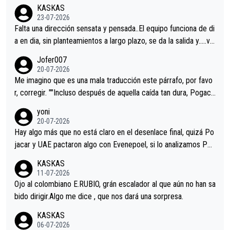
KASKAS
23-07-2026
Falta una dirección sensata y pensada..El equipo funciona de di
a en dia, sin planteamientos a largo plazo, se da la salida y…..ve
remos qué pasa.Hecho de menos esos directores , Langarica,
Jofer007
Minguez, Velez etc etc.Me da pena vivir estos momentos tan
20-07-2026
tristes sin victorias.
Me imagino que es una mala traducción este párrafo, por favo
r, corregir. ""Incluso después de aquella caída tan dura, Pogaca
r volvió a atacarle en un descenso durante el Giro y Vingegaard
yoni
permaneció pegado a su rueda. Parecía increíble la forma en l
20-07-2026
a que era capaz de controlar el miedo", recordó."
Hay algo más que no está claro en el desenlace final, quizá Po
jacar y UAE pactaron algo con Evenepoel, si lo analizamos Poj
acar no sprintó a tope y de hecho los últimos metros entra cas
KASKAS
i sin pedalear, luego está el saludo con Evenepoel dándose la
11-07-2026
mano de una manera muy fraternal, más allá de los típicos toqu
Ojo al colombiano E.RUBIO, grán escalador al que aún no han sa
es en el hombro con que saludaba a Vingegard. Ahí hubo una in
bido dirigir.Algo me dice , que nos dará una sorpresa.
trahistoria que nunca sabremos. Quién mucho abarca poco apri
KASKAS
eta, a ver si por querer poner a Del Toro con calzador en posi
06-07-2026