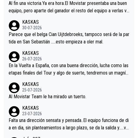
Al fin una victoria.Ya era hora.El Movistar presentaba una buen
equipo, pero aparte del ganador el resto del equipo a verlas ve
nir.Repito aqui falta algo , y no es precisamente los corredore
KASKAS
s.La única buena noticia es la mejoría de Enric Más en San Seb
30-07-2026
astian.Si en la Vuelta a Burgos sigue la mejoría, podríamos ten
Parece que el belga Cian Uijtdebroeks, tampoco será de la par
er alguna sorpresa en la Vuelta.Ojalá.
tida en San Sebastián …..esto empieza a oler mal.
KASKAS
26-07-2026
En la Vuelta a España, con una buena dirección, lucha como las
etapas finales del Tour y algo de suerte, tendremos un magnífi
co resultado.Acepto apuestas………Suerte
KASKAS
25-07-2026
Al Movistar Team le ha mirado un tuerto.
KASKAS
23-07-2026
Falta una dirección sensata y pensada..El equipo funciona de di
a en dia, sin planteamientos a largo plazo, se da la salida y…..ve
remos qué pasa.Hecho de menos esos directores , Langarica,