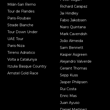
Milán-San Remo
Richard Carapaz
Tour de Flandes
Jai Hindley
Paris-Roubaix
Fabio Jakobsen
Strade Bianche
Nairo Quintana
Tour Down Under
Mark Cavendish
UAE Tour
João Almeida
Paris-Niza
Sam Bennett
Tirreno Adriatico
Kasper Asgreen
Volta a Catalunya
Alejandro Valverde
Itzulia Basque Country
Geraint Thomas
Amstel Gold Race
Sepp Kuss
Jasper Philipsen
Rui Costa
Enric Mas
Juan Ayuso
Daniel Martinez