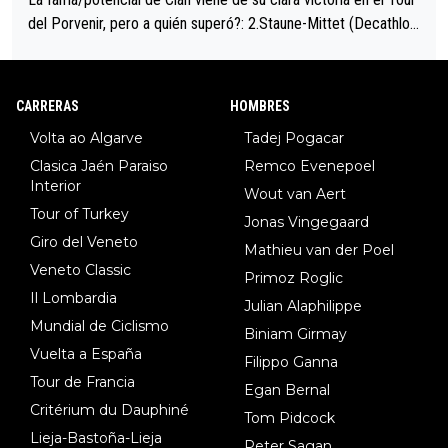
del Porvenir, pero a quién superó?: 2.Staune-Mittet (Decathlon,
34º en el pasado Giro), 3.Hessmann (sí, Hessmann...), 4.Ryan (E
DF), 5.Piganzoli (Visma), 6.Fancellu (Ukyo), 7.Wilksch (Tudor),
8.Lenny Martinez (Bahrein), 9. Van Belle (Visma), 10. Vacek (Li
CARRERAS
HOMBRES
dl). A tiempo vista se obtiene mucha información...
Volta ao Algarve
Tadej Pogacar
Clasica Jaén Paraiso
Remco Evenepoel
Interior
Wout van Aert
Tour of Turkey
Jonas Vingegaard
Giro del Veneto
Mathieu van der Poel
Veneto Classic
Primoz Roglic
Il Lombardia
Julian Alaphilippe
Mundial de Ciclismo
Biniam Girmay
Vuelta a España
Filippo Ganna
Tour de Francia
Egan Bernal
Critérium du Dauphiné
Tom Pidcock
Lieja-Bastoña-Lieja
Peter Sagan