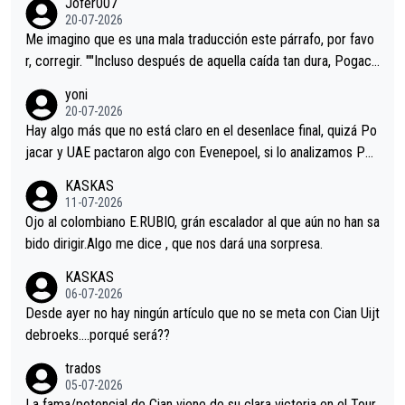
Jofer007
Minguez, Velez etc etc.Me da pena vivir estos momentos tan
20-07-2026
tristes sin victorias.
Me imagino que es una mala traducción este párrafo, por favo
r, corregir. ""Incluso después de aquella caída tan dura, Pogaca
r volvió a atacarle en un descenso durante el Giro y Vingegaard
yoni
permaneció pegado a su rueda. Parecía increíble la forma en l
20-07-2026
a que era capaz de controlar el miedo", recordó."
Hay algo más que no está claro en el desenlace final, quizá Po
jacar y UAE pactaron algo con Evenepoel, si lo analizamos Poj
acar no sprintó a tope y de hecho los últimos metros entra cas
KASKAS
i sin pedalear, luego está el saludo con Evenepoel dándose la
11-07-2026
mano de una manera muy fraternal, más allá de los típicos toqu
Ojo al colombiano E.RUBIO, grán escalador al que aún no han sa
es en el hombro con que saludaba a Vingegard. Ahí hubo una in
bido dirigir.Algo me dice , que nos dará una sorpresa.
trahistoria que nunca sabremos. Quién mucho abarca poco apri
KASKAS
eta, a ver si por querer poner a Del Toro con calzador en posi
06-07-2026
ción de podio UAE y Pojacar se van complicar el tour.
Desde ayer no hay ningún artículo que no se meta con Cian Uijt
debroeks….porqué será??
trados
05-07-2026
La fama/potencial de Cian viene de su clara victoria en el Tour