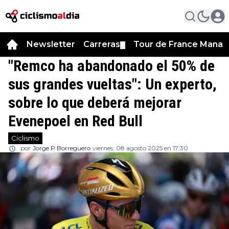
Newsletter
Carreras
Tour de France Manag
▼
"Remco ha abandonado el 50% de
sus grandes vueltas": Un experto,
sobre lo que deberá mejorar
Evenepoel en Red Bull
Ciclismo
por
Jorge P Borreguero
viernes, 08 agosto 2025 en 17:30