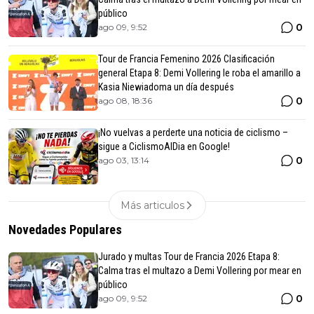
público
0
ago 09, 9:52
Tour de Francia Femenino 2026 Clasificación
general Etapa 8: Demi Vollering le roba el amarillo a
Kasia Niewiadoma un día después
0
ago 08, 18:36
¡No vuelvas a perderte una noticia de ciclismo –
sigue a CiclismoAlDia en Google!
0
ago 03, 13:14
Más articulos
Novedades Populares
Jurado y multas Tour de Francia 2026 Etapa 8:
Calma tras el multazo a Demi Vollering por mear en
público
0
ago 09, 9:52