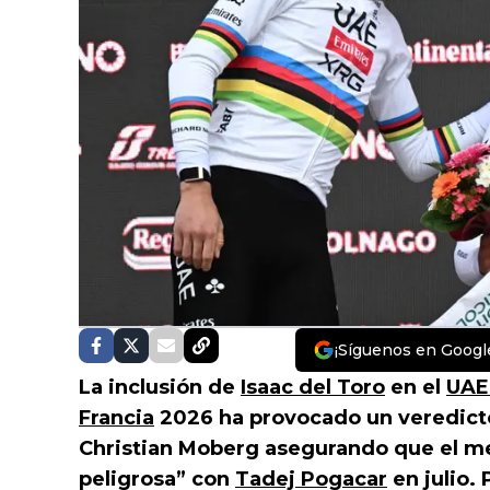
¡Síguenos en Googl
La inclusión de
Isaac del Toro
en el
UAE
Francia
2026 ha provocado un veredict
Christian Moberg asegurando que el m
peligrosa” con
Tadej Pogacar
en julio.