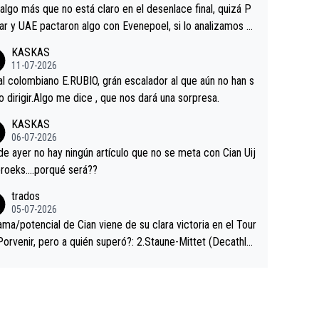
a que era capaz de controlar el miedo", recordó."
algo más que no está claro en el desenlace final, quizá P
ar y UAE pactaron algo con Evenepoel, si lo analizamos P
ar no sprintó a tope y de hecho los últimos metros entra
KASKAS
 sin pedalear, luego está el saludo con Evenepoel dándose
11-07-2026
ano de una manera muy fraternal, más allá de los típicos t
al colombiano E.RUBIO, grán escalador al que aún no han s
s en el hombro con que saludaba a Vingegard. Ahí hubo u
abido dirigir.Algo me dice , que nos dará una sorpresa.
ntrahistoria que nunca sabremos. Quién mucho abarca poc
KASKAS
rieta, a ver si por querer poner a Del Toro con calzador e
06-07-2026
sición de podio UAE y Pojacar se van complicar el tour.
 ayer no hay ningún artículo que no se meta con Cian Uij
roeks….porqué será??
trados
05-07-2026
ama/potencial de Cian viene de su clara victoria en el Tour
Porvenir, pero a quién superó?: 2.Staune-Mittet (Decathlo
4º en el pasado Giro), 3.Hessmann (sí, Hessmann...), 4.Rya
DF), 5.Piganzoli (Visma), 6.Fancellu (Ukyo), 7.Wilksch (Tud
 8.Lenny Martinez (Bahrein), 9. Van Belle (Visma), 10. Vace
idl). A tiempo vista se obtiene mucha información...