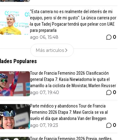
"Esta carrera no es realmente del interés de mi
equipo, pero sí de mi gusto": La única carrera por
la que Tadej Pogacar tendrá que pelear con UAE
para prepararla
0
ago 06, 15:48
Más articulos
ades Populares
Tour de Francia Femenino 2026 Clasificación
general Etapa 7: Kasia Niewiadoma le quita el
amarillo a la ciclista de Movistar, Marlen Reusser
0
ago 07, 19:40
Parte médico y abandonos Tour de Francia
Femenino 2026 Etapa 7: Mavi García se va al
suelo el día que abandona Van der Breggen
0
ago 07, 19:23
Tour de Francia Femenino 2026 Previa, perfiles,