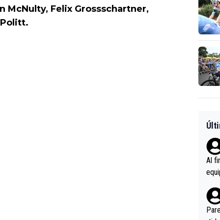
 McNulty, Felix Grossschartner,
Politt.
Últ
Al f
equi
enir
es.L
ebas
Pare
ener