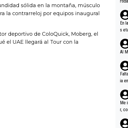
rtid
undidad sólida en la montaña, músculo
ara la contrarreloj por equipos inaugural
En l
s et
ctor deportivo de ColoQuick, Moberg, el
ífic
é el UAE llegará al Tour con la
Al M
Falt
ia e
erem
a, M
an tr
Me i
r, c
ar v
rd p