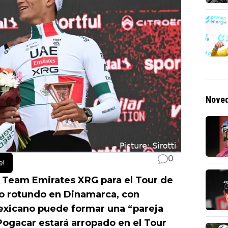
Noved
0
e!
 Team Emirates XRG
para el
Tour de
o rotundo en Dinamarca, con
exicano puede formar una “pareja
 Pogacar estará arropado en el Tour