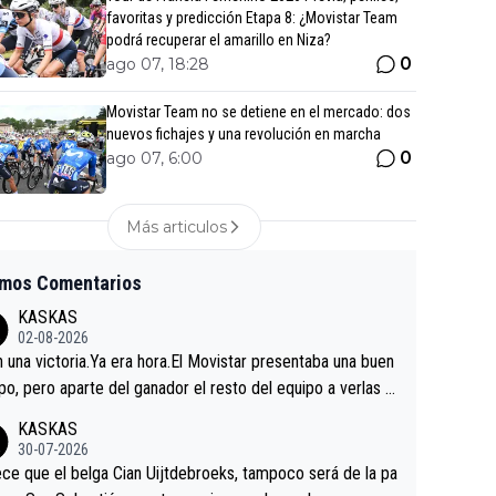
favoritas y predicción Etapa 8: ¿Movistar Team
podrá recuperar el amarillo en Niza?
0
ago 07, 18:28
Movistar Team no se detiene en el mercado: dos
nuevos fichajes y una revolución en marcha
0
ago 07, 6:00
Más articulos
imos Comentarios
KASKAS
02-08-2026
in una victoria.Ya era hora.El Movistar presentaba una buen
po, pero aparte del ganador el resto del equipo a verlas v
.Repito aqui falta algo , y no es precisamente los corredor
KASKAS
a única buena noticia es la mejoría de Enric Más en San S
30-07-2026
tian.Si en la Vuelta a Burgos sigue la mejoría, podríamos t
ce que el belga Cian Uijtdebroeks, tampoco será de la pa
 alguna sorpresa en la Vuelta.Ojalá.