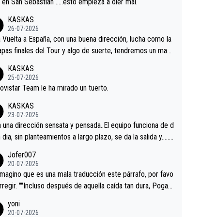
a en San Sebastián …..esto empieza a oler mal.
KASKAS
26-07-2026
a Vuelta a España, con una buena dirección, lucha como la
apas finales del Tour y algo de suerte, tendremos un magn
o resultado.Acepto apuestas………Suerte
KASKAS
25-07-2026
ovistar Team le ha mirado un tuerto.
KASKAS
23-07-2026
a una dirección sensata y pensada..El equipo funciona de d
n dia, sin planteamientos a largo plazo, se da la salida y…..v
os qué pasa.Hecho de menos esos directores , Langaric
Jofer007
inguez, Velez etc etc.Me da pena vivir estos momentos t
20-07-2026
istes sin victorias.
magino que es una mala traducción este párrafo, por favo
orregir. ""Incluso después de aquella caída tan dura, Pogac
olvió a atacarle en un descenso durante el Giro y Vingegaa
yoni
ermaneció pegado a su rueda. Parecía increíble la forma
20-07-2026