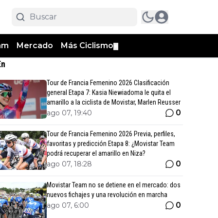
am
Mercado
Más Ciclismo
▼
En
Tour de Francia Femenino 2026 Clasificación
general Etapa 7: Kasia Niewiadoma le quita el
amarillo a la ciclista de Movistar, Marlen Reusser
0
ago 07, 19:40
Tour de Francia Femenino 2026 Previa, perfiles,
favoritas y predicción Etapa 8: ¿Movistar Team
podrá recuperar el amarillo en Niza?
0
ago 07, 18:28
Movistar Team no se detiene en el mercado: dos
nuevos fichajes y una revolución en marcha
0
ago 07, 6:00