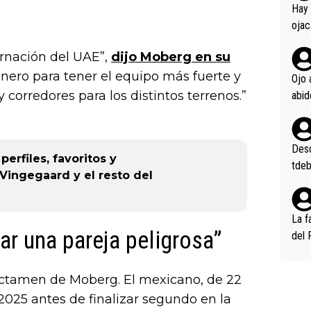
en l
Hay 
ojac
ojac
arnación del UAE”,
dijo Moberg en su
casi
inero para tener el equipo más fuerte y
la m
Ojo 
oque
corredores para los distintos terrenos.”
na i
o ap
n po
Desde
perfiles, favoritos y
tdeb
Vingegaard y el resto del
La f
ar una pareja peligrosa”
del 
n, 3
n (E
dictamen de Moberg. El mexicano, de 22
or),
n 2025 antes de finalizar segundo en la
k (L