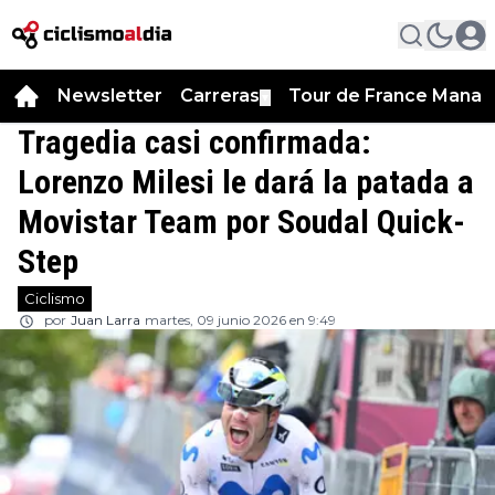
Newsletter
Carreras
Tour de France Manag
▼
Tragedia casi confirmada:
Lorenzo Milesi le dará la patada a
Movistar Team por Soudal Quick-
Step
Ciclismo
por
Juan Larra
martes, 09 junio 2026 en 9:49