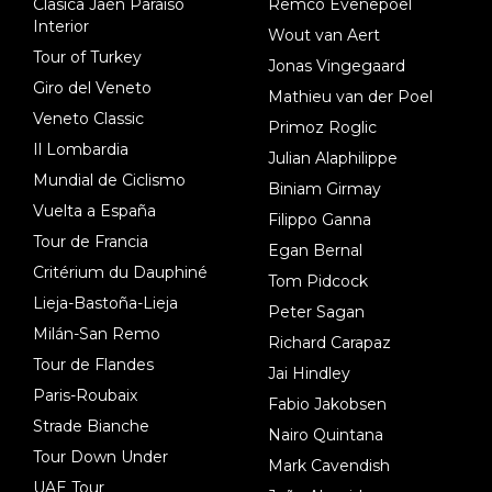
Clasica Jaén Paraiso
Remco Evenepoel
Interior
Wout van Aert
Tour of Turkey
Jonas Vingegaard
Giro del Veneto
Mathieu van der Poel
Veneto Classic
Primoz Roglic
Il Lombardia
Julian Alaphilippe
Mundial de Ciclismo
Biniam Girmay
Vuelta a España
Filippo Ganna
Tour de Francia
Egan Bernal
Critérium du Dauphiné
Tom Pidcock
Lieja-Bastoña-Lieja
Peter Sagan
Milán-San Remo
Richard Carapaz
Tour de Flandes
Jai Hindley
Paris-Roubaix
Fabio Jakobsen
Strade Bianche
Nairo Quintana
Tour Down Under
Mark Cavendish
UAE Tour