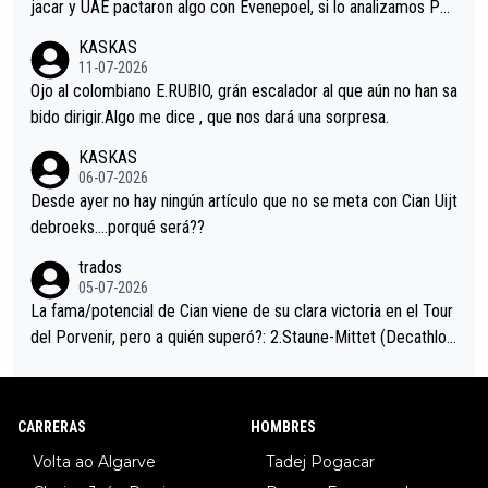
jacar y UAE pactaron algo con Evenepoel, si lo analizamos Poj
acar no sprintó a tope y de hecho los últimos metros entra cas
KASKAS
i sin pedalear, luego está el saludo con Evenepoel dándose la
11-07-2026
mano de una manera muy fraternal, más allá de los típicos toqu
Ojo al colombiano E.RUBIO, grán escalador al que aún no han sa
es en el hombro con que saludaba a Vingegard. Ahí hubo una in
bido dirigir.Algo me dice , que nos dará una sorpresa.
trahistoria que nunca sabremos. Quién mucho abarca poco apri
KASKAS
eta, a ver si por querer poner a Del Toro con calzador en posi
06-07-2026
ción de podio UAE y Pojacar se van complicar el tour.
Desde ayer no hay ningún artículo que no se meta con Cian Uijt
debroeks….porqué será??
trados
05-07-2026
La fama/potencial de Cian viene de su clara victoria en el Tour
del Porvenir, pero a quién superó?: 2.Staune-Mittet (Decathlon,
34º en el pasado Giro), 3.Hessmann (sí, Hessmann...), 4.Ryan (E
DF), 5.Piganzoli (Visma), 6.Fancellu (Ukyo), 7.Wilksch (Tudor),
8.Lenny Martinez (Bahrein), 9. Van Belle (Visma), 10. Vacek (Li
CARRERAS
HOMBRES
dl). A tiempo vista se obtiene mucha información...
Volta ao Algarve
Tadej Pogacar