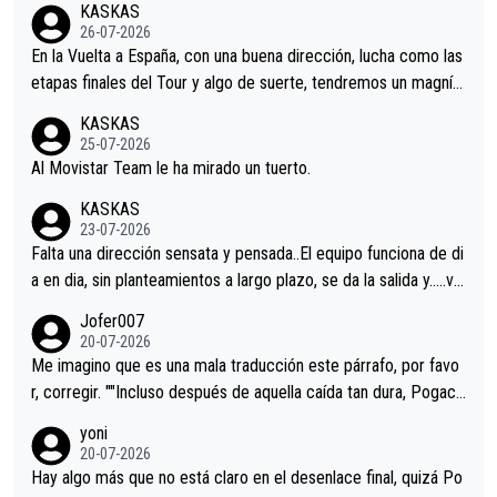
KASKAS
26-07-2026
En la Vuelta a España, con una buena dirección, lucha como las
etapas finales del Tour y algo de suerte, tendremos un magnífi
co resultado.Acepto apuestas………Suerte
KASKAS
25-07-2026
Al Movistar Team le ha mirado un tuerto.
KASKAS
23-07-2026
Falta una dirección sensata y pensada..El equipo funciona de di
a en dia, sin planteamientos a largo plazo, se da la salida y…..ve
remos qué pasa.Hecho de menos esos directores , Langarica,
Jofer007
Minguez, Velez etc etc.Me da pena vivir estos momentos tan
20-07-2026
tristes sin victorias.
Me imagino que es una mala traducción este párrafo, por favo
r, corregir. ""Incluso después de aquella caída tan dura, Pogaca
r volvió a atacarle en un descenso durante el Giro y Vingegaard
yoni
permaneció pegado a su rueda. Parecía increíble la forma en l
20-07-2026
a que era capaz de controlar el miedo", recordó."
Hay algo más que no está claro en el desenlace final, quizá Po