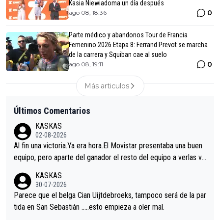
Kasia Niewiadoma un día después
0
ago 08, 18:36
Parte médico y abandonos Tour de Francia
Femenino 2026 Etapa 8: Ferrand Prevot se marcha
de la carrera y Squiban cae al suelo
0
ago 08, 19:11
Más articulos
Últimos Comentarios
KASKAS
02-08-2026
Al fin una victoria.Ya era hora.El Movistar presentaba una buen
equipo, pero aparte del ganador el resto del equipo a verlas ve
nir.Repito aqui falta algo , y no es precisamente los corredore
KASKAS
s.La única buena noticia es la mejoría de Enric Más en San Seb
30-07-2026
astian.Si en la Vuelta a Burgos sigue la mejoría, podríamos ten
Parece que el belga Cian Uijtdebroeks, tampoco será de la par
er alguna sorpresa en la Vuelta.Ojalá.
tida en San Sebastián …..esto empieza a oler mal.