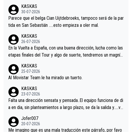
nir.Repito aqui falta algo , y no es precisamente los corredore
KASKAS
s.La única buena noticia es la mejoría de Enric Más en San Seb
30-07-2026
astian.Si en la Vuelta a Burgos sigue la mejoría, podríamos ten
Parece que el belga Cian Uijtdebroeks, tampoco será de la par
er alguna sorpresa en la Vuelta.Ojalá.
tida en San Sebastián …..esto empieza a oler mal.
KASKAS
26-07-2026
En la Vuelta a España, con una buena dirección, lucha como las
etapas finales del Tour y algo de suerte, tendremos un magnífi
co resultado.Acepto apuestas………Suerte
KASKAS
25-07-2026
Al Movistar Team le ha mirado un tuerto.
KASKAS
23-07-2026
Falta una dirección sensata y pensada..El equipo funciona de di
a en dia, sin planteamientos a largo plazo, se da la salida y…..ve
remos qué pasa.Hecho de menos esos directores , Langarica,
Jofer007
Minguez, Velez etc etc.Me da pena vivir estos momentos tan
20-07-2026
tristes sin victorias.
Me imagino que es una mala traducción este párrafo, por favo