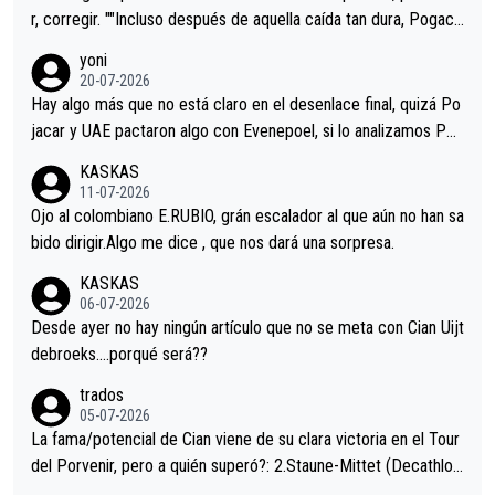
r, corregir. ""Incluso después de aquella caída tan dura, Pogaca
r volvió a atacarle en un descenso durante el Giro y Vingegaard
yoni
permaneció pegado a su rueda. Parecía increíble la forma en l
20-07-2026
a que era capaz de controlar el miedo", recordó."
Hay algo más que no está claro en el desenlace final, quizá Po
jacar y UAE pactaron algo con Evenepoel, si lo analizamos Poj
acar no sprintó a tope y de hecho los últimos metros entra cas
KASKAS
i sin pedalear, luego está el saludo con Evenepoel dándose la
11-07-2026
mano de una manera muy fraternal, más allá de los típicos toqu
Ojo al colombiano E.RUBIO, grán escalador al que aún no han sa
es en el hombro con que saludaba a Vingegard. Ahí hubo una in
bido dirigir.Algo me dice , que nos dará una sorpresa.
trahistoria que nunca sabremos. Quién mucho abarca poco apri
KASKAS
eta, a ver si por querer poner a Del Toro con calzador en posi
06-07-2026
ción de podio UAE y Pojacar se van complicar el tour.
Desde ayer no hay ningún artículo que no se meta con Cian Uijt
debroeks….porqué será??
trados
05-07-2026
La fama/potencial de Cian viene de su clara victoria en el Tour
del Porvenir, pero a quién superó?: 2.Staune-Mittet (Decathlon,
34º en el pasado Giro), 3.Hessmann (sí, Hessmann...), 4.Ryan (E