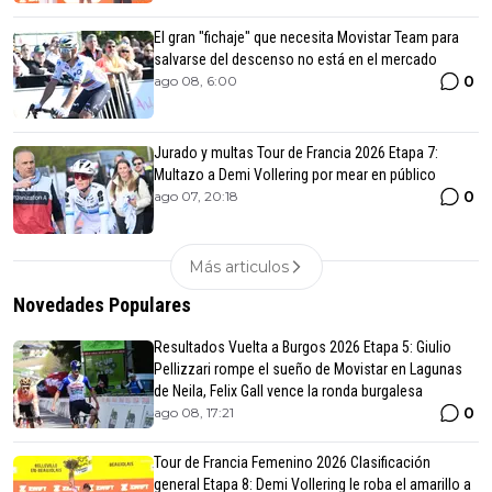
El gran "fichaje" que necesita Movistar Team para
salvarse del descenso no está en el mercado
0
ago 08, 6:00
Jurado y multas Tour de Francia 2026 Etapa 7:
Multazo a Demi Vollering por mear en público
0
ago 07, 20:18
Más articulos
Novedades Populares
Resultados Vuelta a Burgos 2026 Etapa 5: Giulio
Pellizzari rompe el sueño de Movistar en Lagunas
de Neila, Felix Gall vence la ronda burgalesa
0
ago 08, 17:21
Tour de Francia Femenino 2026 Clasificación
general Etapa 8: Demi Vollering le roba el amarillo a