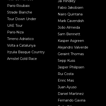
Jai Hindley
Paris-Roubaix
Fabio Jakobsen
Strade Bianche
Nairo Quintana
Tour Down Under
Mark Cavendish
UAE Tour
João Almeida
Paris-Niza
Sam Bennett
Tirreno Adriatico
Kasper Asgreen
Volta a Catalunya
Alejandro Valverde
Itzulia Basque Country
Geraint Thomas
Amstel Gold Race
Sepp Kuss
Jasper Philipsen
Rui Costa
Enric Mas
Juan Ayuso
Daniel Martinez
Fernando Gaviria