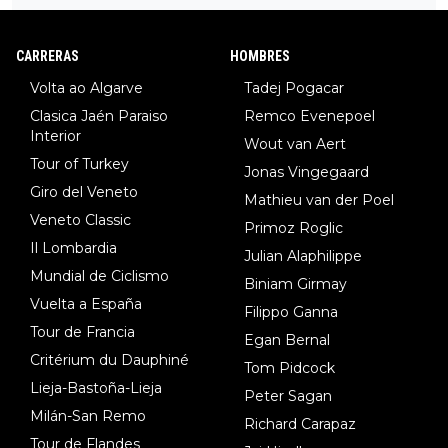
DF), 5.Piganzoli (Visma), 6.Fancellu (Ukyo), 7.Wilksch (Tudor),
8.Lenny Martinez (Bahrein), 9. Van Belle (Visma), 10. Vacek (Li
CARRERAS
HOMBRES
dl). A tiempo vista se obtiene mucha información...
Volta ao Algarve
Tadej Pogacar
Clasica Jaén Paraiso
Remco Evenepoel
Interior
Wout van Aert
Tour of Turkey
Jonas Vingegaard
Giro del Veneto
Mathieu van der Poel
Veneto Classic
Primoz Roglic
Il Lombardia
Julian Alaphilippe
Mundial de Ciclismo
Biniam Girmay
Vuelta a España
Filippo Ganna
Tour de Francia
Egan Bernal
Critérium du Dauphiné
Tom Pidcock
Lieja-Bastoña-Lieja
Peter Sagan
Milán-San Remo
Richard Carapaz
Tour de Flandes