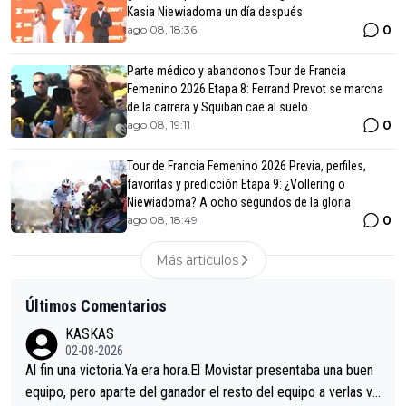
Kasia Niewiadoma un día después
0
ago 08, 18:36
Parte médico y abandonos Tour de Francia
Femenino 2026 Etapa 8: Ferrand Prevot se marcha
de la carrera y Squiban cae al suelo
0
ago 08, 19:11
Tour de Francia Femenino 2026 Previa, perfiles,
favoritas y predicción Etapa 9: ¿Vollering o
Niewiadoma? A ocho segundos de la gloria
0
ago 08, 18:49
Más articulos
Últimos Comentarios
KASKAS
02-08-2026
Al fin una victoria.Ya era hora.El Movistar presentaba una buen
equipo, pero aparte del ganador el resto del equipo a verlas ve