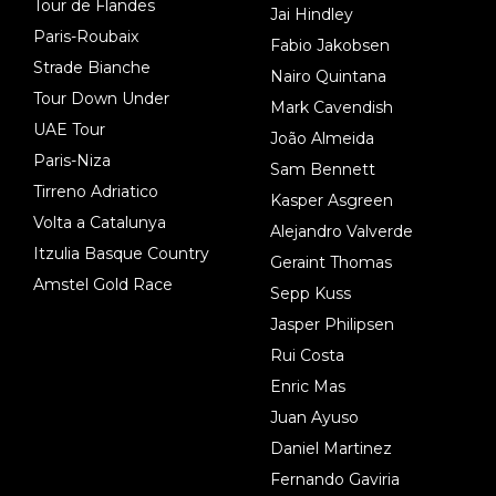
Tour de Flandes
Jai Hindley
Paris-Roubaix
Fabio Jakobsen
Strade Bianche
Nairo Quintana
Tour Down Under
Mark Cavendish
UAE Tour
João Almeida
Paris-Niza
Sam Bennett
Tirreno Adriatico
Kasper Asgreen
Volta a Catalunya
Alejandro Valverde
Itzulia Basque Country
Geraint Thomas
Amstel Gold Race
Sepp Kuss
Jasper Philipsen
Rui Costa
Enric Mas
Juan Ayuso
Daniel Martinez
Fernando Gaviria