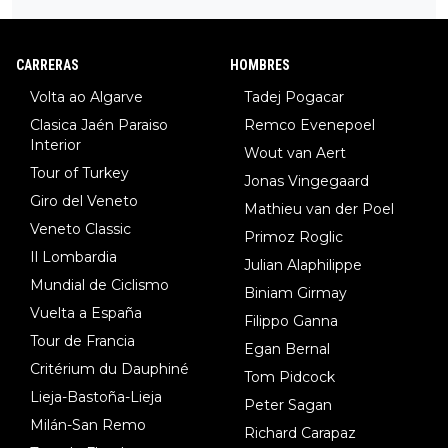
34º en el pasado Giro), 3.Hessmann (sí, Hessmann...), 4.Ryan (E
DF), 5.Piganzoli (Visma), 6.Fancellu (Ukyo), 7.Wilksch (Tudor),
8.Lenny Martinez (Bahrein), 9. Van Belle (Visma), 10. Vacek (Li
CARRERAS
HOMBRES
dl). A tiempo vista se obtiene mucha información...
Volta ao Algarve
Tadej Pogacar
Clasica Jaén Paraiso
Remco Evenepoel
Interior
Wout van Aert
Tour of Turkey
Jonas Vingegaard
Giro del Veneto
Mathieu van der Poel
Veneto Classic
Primoz Roglic
Il Lombardia
Julian Alaphilippe
Mundial de Ciclismo
Biniam Girmay
Vuelta a España
Filippo Ganna
Tour de Francia
Egan Bernal
Critérium du Dauphiné
Tom Pidcock
Lieja-Bastoña-Lieja
Peter Sagan
Milán-San Remo
Richard Carapaz