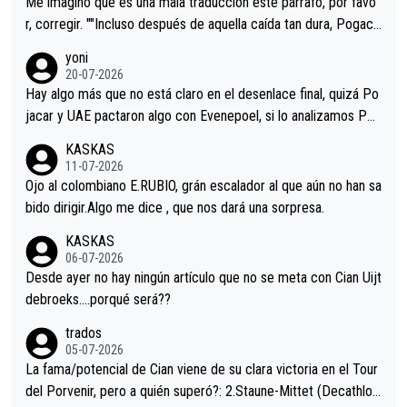
Me imagino que es una mala traducción este párrafo, por favo
r, corregir. ""Incluso después de aquella caída tan dura, Pogaca
r volvió a atacarle en un descenso durante el Giro y Vingegaard
yoni
permaneció pegado a su rueda. Parecía increíble la forma en l
20-07-2026
a que era capaz de controlar el miedo", recordó."
Hay algo más que no está claro en el desenlace final, quizá Po
jacar y UAE pactaron algo con Evenepoel, si lo analizamos Poj
acar no sprintó a tope y de hecho los últimos metros entra cas
KASKAS
i sin pedalear, luego está el saludo con Evenepoel dándose la
11-07-2026
mano de una manera muy fraternal, más allá de los típicos toqu
Ojo al colombiano E.RUBIO, grán escalador al que aún no han sa
es en el hombro con que saludaba a Vingegard. Ahí hubo una in
bido dirigir.Algo me dice , que nos dará una sorpresa.
trahistoria que nunca sabremos. Quién mucho abarca poco apri
KASKAS
eta, a ver si por querer poner a Del Toro con calzador en posi
06-07-2026
ción de podio UAE y Pojacar se van complicar el tour.
Desde ayer no hay ningún artículo que no se meta con Cian Uijt
debroeks….porqué será??
trados
05-07-2026
La fama/potencial de Cian viene de su clara victoria en el Tour
del Porvenir, pero a quién superó?: 2.Staune-Mittet (Decathlon,