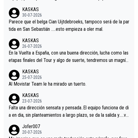
nir.Repito aqui falta algo , y no es precisamente los corredore
KASKAS
s.La única buena noticia es la mejoría de Enric Más en San Seb
30-07-2026
astian.Si en la Vuelta a Burgos sigue la mejoría, podríamos ten
Parece que el belga Cian Uijtdebroeks, tampoco será de la par
er alguna sorpresa en la Vuelta.Ojalá.
tida en San Sebastián …..esto empieza a oler mal.
KASKAS
26-07-2026
En la Vuelta a España, con una buena dirección, lucha como las
etapas finales del Tour y algo de suerte, tendremos un magnífi
co resultado.Acepto apuestas………Suerte
KASKAS
25-07-2026
Al Movistar Team le ha mirado un tuerto.
KASKAS
23-07-2026
Falta una dirección sensata y pensada..El equipo funciona de di
a en dia, sin planteamientos a largo plazo, se da la salida y…..ve
remos qué pasa.Hecho de menos esos directores , Langarica,
Jofer007
Minguez, Velez etc etc.Me da pena vivir estos momentos tan
20-07-2026
tristes sin victorias.