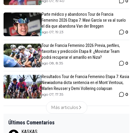
0
ago 07, 19:40
Parte médico y abandonos Tour de Francia
Femenino 2026 Etapa 7: Mavi García se va al suelo
el día que abandona Van der Breggen
0
ago 07, 19:23
Tour de Francia Femenino 2026 Previa, perfiles,
favoritas y predicción Etapa 8: ¿Movistar Team
podrá recuperar el amarillo en Niza?
0
ago 08, 8:35
Resultados Tour de Francia Femenino Etapa 7: Kasia
Niewiadoma dicta sentencia en el Mont Ventoux,
Marlen Reusser y Demi Vollering colapsan
0
ago 07, 17:35
Más articulos
Últimos Comentarios
KASKAS