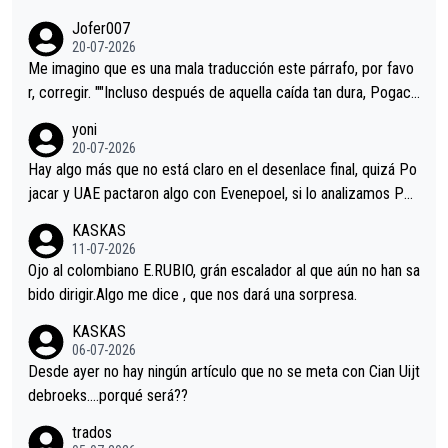
remos qué pasa.Hecho de menos esos directores , Langarica,
Jofer007
Minguez, Velez etc etc.Me da pena vivir estos momentos tan
20-07-2026
tristes sin victorias.
Me imagino que es una mala traducción este párrafo, por favo
r, corregir. ""Incluso después de aquella caída tan dura, Pogaca
r volvió a atacarle en un descenso durante el Giro y Vingegaard
yoni
permaneció pegado a su rueda. Parecía increíble la forma en l
20-07-2026
a que era capaz de controlar el miedo", recordó."
Hay algo más que no está claro en el desenlace final, quizá Po
jacar y UAE pactaron algo con Evenepoel, si lo analizamos Poj
acar no sprintó a tope y de hecho los últimos metros entra cas
KASKAS
i sin pedalear, luego está el saludo con Evenepoel dándose la
11-07-2026
mano de una manera muy fraternal, más allá de los típicos toqu
Ojo al colombiano E.RUBIO, grán escalador al que aún no han sa
es en el hombro con que saludaba a Vingegard. Ahí hubo una in
bido dirigir.Algo me dice , que nos dará una sorpresa.
trahistoria que nunca sabremos. Quién mucho abarca poco apri
KASKAS
eta, a ver si por querer poner a Del Toro con calzador en posi
06-07-2026
ción de podio UAE y Pojacar se van complicar el tour.
Desde ayer no hay ningún artículo que no se meta con Cian Uijt
debroeks….porqué será??
trados