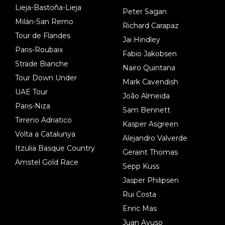
Lieja-Bastoña-Lieja
Peter Sagan
Milán-San Remo
Richard Carapaz
Tour de Flandes
Jai Hindley
Paris-Roubaix
Fabio Jakobsen
Strade Bianche
Nairo Quintana
Tour Down Under
Mark Cavendish
UAE Tour
João Almeida
Paris-Niza
Sam Bennett
Tirreno Adriatico
Kasper Asgreen
Volta a Catalunya
Alejandro Valverde
Itzulia Basque Country
Geraint Thomas
Amstel Gold Race
Sepp Kuss
Jasper Philipsen
Rui Costa
Enric Mas
Juan Ayuso