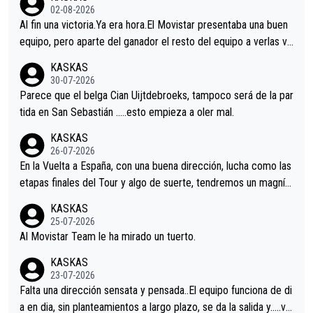
02-08-2026
Al fin una victoria.Ya era hora.El Movistar presentaba una buen
equipo, pero aparte del ganador el resto del equipo a verlas ve
nir.Repito aqui falta algo , y no es precisamente los corredore
KASKAS
s.La única buena noticia es la mejoría de Enric Más en San Seb
30-07-2026
astian.Si en la Vuelta a Burgos sigue la mejoría, podríamos ten
Parece que el belga Cian Uijtdebroeks, tampoco será de la par
er alguna sorpresa en la Vuelta.Ojalá.
tida en San Sebastián …..esto empieza a oler mal.
KASKAS
26-07-2026
En la Vuelta a España, con una buena dirección, lucha como las
etapas finales del Tour y algo de suerte, tendremos un magnífi
co resultado.Acepto apuestas………Suerte
KASKAS
25-07-2026
Al Movistar Team le ha mirado un tuerto.
KASKAS
23-07-2026
Falta una dirección sensata y pensada..El equipo funciona de di
a en dia, sin planteamientos a largo plazo, se da la salida y…..ve