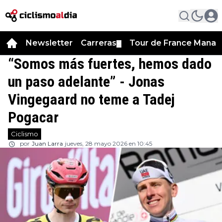
Newsletter
Carreras
Tour de France Manag
▼
“Somos más fuertes, hemos dado
un paso adelante” - Jonas
Vingegaard no teme a Tadej
Pogacar
Ciclismo
por
Juan Larra
jueves, 28 mayo 2026 en 10:45