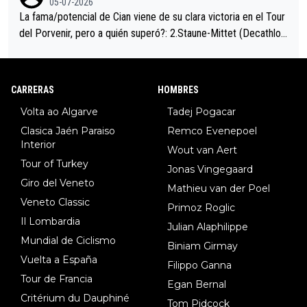
05-07-2026
La fama/potencial de Cian viene de su clara victoria en el Tour
del Porvenir, pero a quién superó?: 2.Staune-Mittet (Decathlon,
34º en el pasado Giro), 3.Hessmann (sí, Hessmann...), 4.Ryan (E
DF), 5.Piganzoli (Visma), 6.Fancellu (Ukyo), 7.Wilksch (Tudor),
8.Lenny Martinez (Bahrein), 9. Van Belle (Visma), 10. Vacek (Li
CARRERAS
HOMBRES
dl). A tiempo vista se obtiene mucha información...
Volta ao Algarve
Tadej Pogacar
Clasica Jaén Paraiso
Remco Evenepoel
Interior
Wout van Aert
Tour of Turkey
Jonas Vingegaard
Giro del Veneto
Mathieu van der Poel
Veneto Classic
Primoz Roglic
Il Lombardia
Julian Alaphilippe
Mundial de Ciclismo
Biniam Girmay
Vuelta a España
Filippo Ganna
Tour de Francia
Egan Bernal
Critérium du Dauphiné
Tom Pidcock